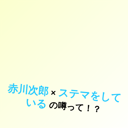
赤川次郎
ス
テ
マ
を
し
て
×
い
る
の噂って！？