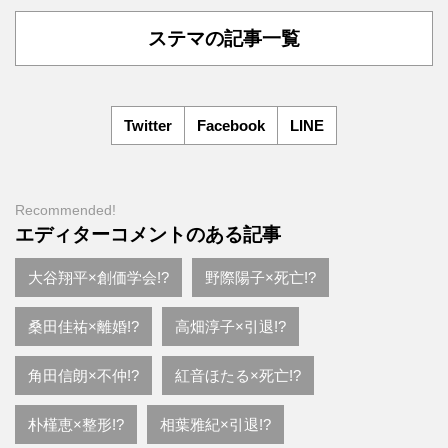
ステマの記事一覧
Twitter
Facebook
LINE
Recommended!
エディターコメントのある記事
大谷翔平×創価学会!?
野際陽子×死亡!?
桑田佳祐×離婚!?
高畑淳子×引退!?
角田信朗×不仲!?
紅音ほたる×死亡!?
朴槿恵×整形!?
相葉雅紀×引退!?