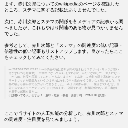
まず、赤川次郎についてのwikipediaのページを確認した
ところ、ステマに関する記載はありませんでした。
次に、赤川次郎とステマの関係を各メディアの記事から調
べましたが、これもやはり関連のある物が見つかりません
でした。
参考として、赤川次郎と「ステマ」の関連度の低い記事・
信憑性の低い記事もリストアップします。良かったらここ
もチェックしてみてください。
2017/0725/812892.htm小学生の頃は赤川次郎の物まねミステリー(トリックが思い
付かずいつも超能力)、 中学生になってからは少女小説、みたいな感じで。 大人になっ
てからは、何度か応募してみたこともありますが、まあ箸 ..... 赤川次郎を真似たミステ
リートリックが超能力というのはそれはそれで中々面白そうで良いなと思いました。 学
生の頃から書かれてる方がいて驚きました。 やはり何作か書い ... 極論までいけば、自
分でステルスマーケティング まで始めます。 公開すれば、利害関係のない第三者は好
き勝手な感想を書き ...
小説書いてる人いますか？ : 趣味・教育・教養 : 発言小町 : YOMIURI (読売)
ここで当サイトの人工知能の分析した、赤川次郎とステマ
の関連度・注目度を見てみましょう。