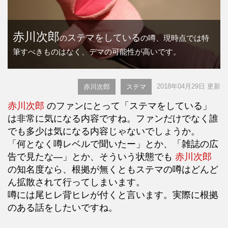
赤川次郎
ステマをしている
の
の噂、現時点では特
筆すべきものはなく、デマの可能性が高いです。
2018年04月29日 更新
赤川次郎
ステマ
赤川次郎
のファンにとって「ステマをしている」
は非常に気になる内容ですね。ファンだけでなく誰
でも多少は気になる内容じゃないでしょうか。
「何となく噂レベルで聞いたー」とか、「雑誌の広
告で見たな―」とか、そういう状態でも
赤川次郎
の知名度なら、根拠が無くともステマの噂はどんど
ん拡散されて行ってしまいます。
噂には尾ヒレ背ヒレが付くと言います。実際に根拠
のある話をしたいですね。