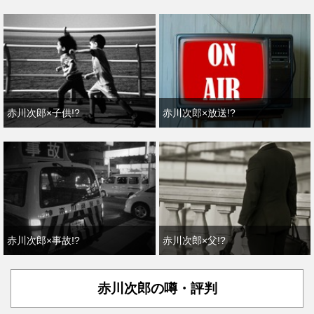
赤川次郎×子供!?
赤川次郎×放送!?
赤川次郎×事故!?
赤川次郎×父!?
赤川次郎の噂・評判