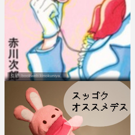
引用: bookweb.kinokuniya...