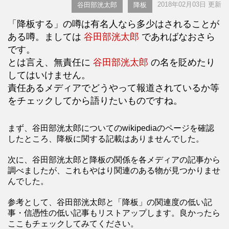
2018年02月03日 更新
谷田部洸太郎
降板
「降板する」の噂は有名人なら多少はされることが
ある噂。ましては
谷田部洸太郎
であればなおさら
です。
とは言え、無責任に
谷田部洸太郎
の名を貶めたり
してはいけません。
責任あるメディアでどうやって報道されているか等
をチェックしてから語りたいものですね。
まず、谷田部洸太郎についてのwikipediaのページを確認
したところ、降板に関する記載はありませんでした。
次に、谷田部洸太郎と降板の関係を各メディアの記事から
調べましたが、これもやはり関連のある物が見つかりませ
んでした。
参考として、谷田部洸太郎と「降板」の関連度の低い記
事・信憑性の低い記事もリストアップします。良かったら
ここもチェックしてみてください。