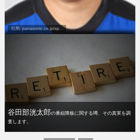
引用: panasonic.co.jp/sp...
谷田部洸太郎
の番組降板に関する噂、その真実を調
査します。