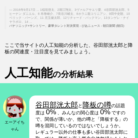
2016年9月17日 ... 1稲垣啓太、2堀江翔太、3ヴァルアサエリ愛、4谷田部洸太郎、5
ヒーナン ダニエル、6 布巻峻介、7長谷川崚太、8ホラニ龍コリニアシ、9田中史朗、10
ベリック・バーンズ、11 児玉健太郎、12リチャード・バックマン、13タンゲレ・ナイ
ヤラボロ、14 ...
パナソニック×サントリー、豪華タレント対決実現 - ぴあニュース - 朝日新聞 (朝日)
ここで当サイトの人工知能の分析した、谷田部洸太郎と降
板の関連度・注目度を見てみましょう。
人工知能
の分析結果
谷田部洸太郎
降板の噂
と
の話題
0%
0%
度は
、みんなの関心度は
ですの
で、関係が薄いか、他の噂と「降板する」の
エーアイち
噂を混同しているのではないでしょうか。
ゃん
レギュラー以外の仕事も多い谷田部洸太郎に