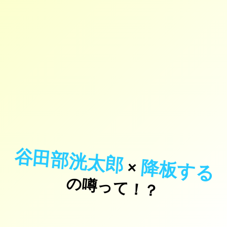
谷田部洸太郎
降板する
×
の噂って！？