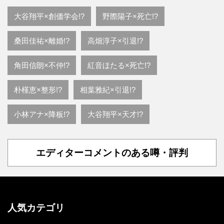
大谷翔平×創価学会!?
野際陽子×死亡!?
桑田佳祐×離婚!?
高畑淳子×引退!?
角田信朗×不仲!?
紅音ほたる×死亡!?
朴槿恵×整形!?
相葉雅紀×引退!?
小林アナ×降板!?
大谷翔平×天才!?
エディターコメントのある噂・評判
人気カテゴリ