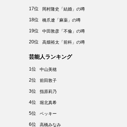
17位
岡村隆史「結婚」の噂
18位
橋爪遼「麻薬」の噂
19位
中田敦彦「不倫」の噂
20位
高畑裕太「前科」の噂
芸能人ランキング
1位
中山美穂
2位
前田敦子
3位
指原莉乃
4位
堀北真希
5位
ベッキー
6位
高橋みなみ