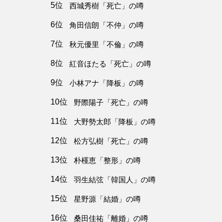
5位
西城秀樹「死亡」の噂
6位
角田信朗「不仲」の噂
7位
秋元優里「不倫」の噂
8位
紅音ほたる「死亡」の噂
9位
小林アナ「降板」の噂
10位
野際陽子「死亡」の噂
11位
大野勢太郎「降板」の噂
12位
松方弘樹「死亡」の噂
13位
朴槿恵「整形」の噂
14位
羽生結弦「韓国人」の噂
15位
星野源「結婚」の噂
16位
桑田佳祐「離婚」の噂