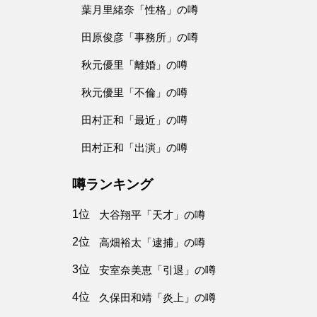
葉月里緒奈「性格」の噂
田原俊彦「事務所」の噂
秋元優里「離婚」の噂
秋元優里「不倫」の噂
田村正和「最近」の噂
田村正和「出演」の噂
噂ランキング
1位
大谷翔平「天才」の噂
2位
高畑裕太「逮捕」の噂
3位
安室奈美恵「引退」の噂
4位
久保田和靖「炎上」の噂