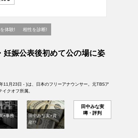
を体験!
相性を診断!
・妊娠公表後初めて公の場に姿
6年11月23日 - )は、日本のフリーアナウンサー。元TBSア
テイクオフ所属。
田中みな実
噂・評判
実×事務
田中みな実×資
産!?