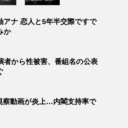
紬アナ 恋人と5年半交際ですで
みか
出演者から性被害、番組名の公表
ぐ
視察動画が炎上…内閣支持率で