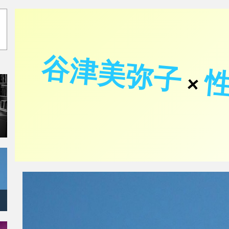
谷津美弥子
×