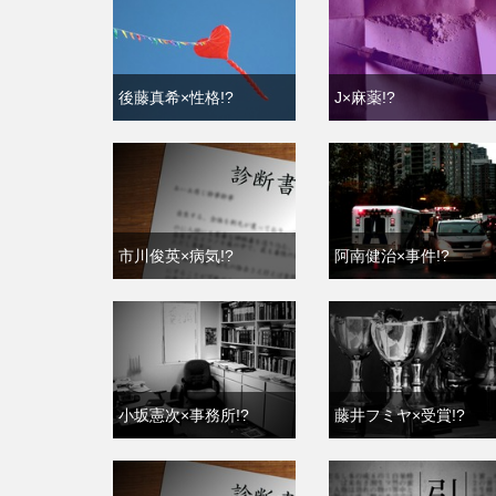
後藤真希×性格!?
J×麻薬!?
市川俊英×病気!?
阿南健治×事件!?
小坂憲次×事務所!?
藤井フミヤ×受賞!?