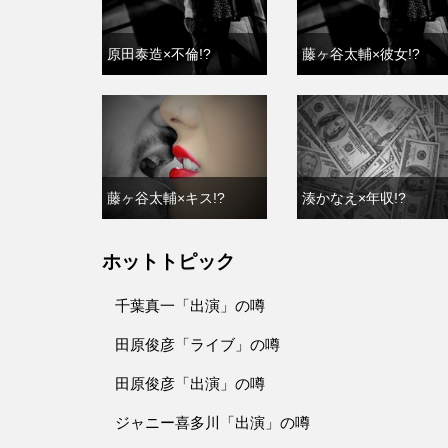
原田泰造×不倫!?
藤ヶ谷太輔×彼女!?
藤ヶ谷太輔×キス!?
湊かなえ×年収!?
ホットトピック
千葉真一「出演」の噂
田原俊彦「ライブ」の噂
田原俊彦「出演」の噂
ジャニー喜多川「出演」の噂