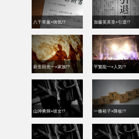
八千草薫×病気!?
加藤英美里×引退!?
萩生田光一×家族!?
平繁龍一×人気!?
山沖勇輝×彼女!?
一條裕子×降板!?