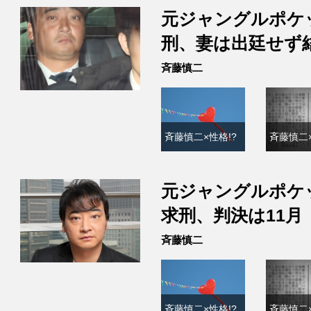
元ジャングルポケ
刑、妻は出廷せず
斉藤慎二
斉藤慎二×性格!?
斉藤慎二×
元ジャングルポケ
求刑、判決は11月
斉藤慎二
斉藤慎二×性格!?
斉藤慎二×