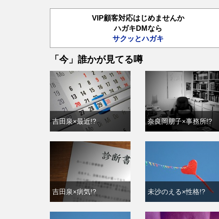
VIP顧客対応はじめませんか
ハガキDMなら
サクッとハガキ
「今」誰かが見てる噂
吉田泉×最近!?
奈良岡朋子×事務所!?
吉田泉×病気!?
未沙のえる×性格!?