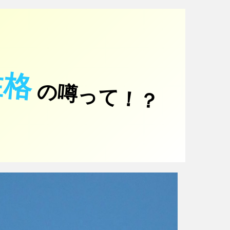
性格
の噂って！？