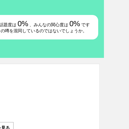
0%
0%
話題度は
、みんなの関心度は
です
」の噂を混同しているのではないでしょうか。
を見る