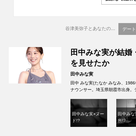
谷津美弥子とあなたの…
デート
田中みな実が結婚
を見せたか
田中みな実
田中 みな実(たなか みなみ、198
ナウンサー。埼玉県朝霞市出身。
田中みな実×ヌー
田中みな
ド!?
所!?