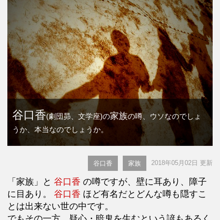
谷口香
家族
(劇団昴、文学座)の
の噂、ウソなのでしょ
うか、本当なのでしょうか。
2018年05月02日 更新
谷口香
家族
「家族」と
谷口香
の噂ですが、壁に耳あり、障子
に目あり。
谷口香
ほど有名だとどんな噂も隠すこ
とは出来ない世の中です。
でもその一方、疑心・暗鬼を生むという諺もあるく