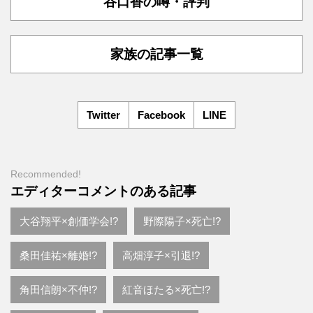
谷口香の噂・評判
家族の記事一覧
Twitter
Facebook
LINE
Recommended!
エディターコメントのある記事
大谷翔平×創価学会!?
野際陽子×死亡!?
桑田佳祐×離婚!?
高畑淳子×引退!?
角田信朗×不仲!?
紅音ほたる×死亡!?