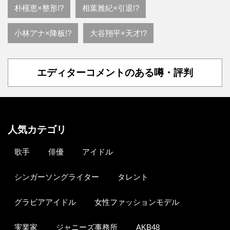
朴槿恵×整形!?
相葉雅紀×引退!?
小林アナ×降板!?
大谷翔平×天才!?
エディターコメントのある噂・評判
人気カテゴリ
歌手
俳優
アイドル
シンガーソングライター
タレント
グラビアアイドル
女性ファッションモデル
実業家
ジャニーズ事務所
AKB48