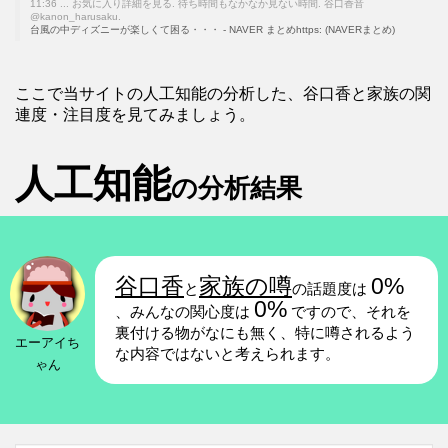
11:36 ... お気に入り詳細を見る. 待ち時間もなかなか見ない時間. 谷口香音
@kanon_harusaku.
台風の中ディズニーが楽しくて困る・・・ - NAVER まとめhttps: (NAVERまとめ)
ここで当サイトの人工知能の分析した、谷口香と家族の関
連度・注目度を見てみましょう。
人工知能
の分析結果
谷口香
家族の噂
0%
と
の話題度は
0%
、みんなの関心度は
ですので、それを
裏付ける物がなにも無く、特に噂されるよう
エーアイち
な内容ではないと考えられます。
ゃん