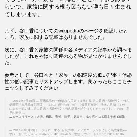
らいで、家族に関する根も葉もない噂も日々生まれ
てしまいます。
まず、谷口香についてのwikipediaのページを確認したと
ころ、家族に関する記載はありませんでした。
次に、谷口香と家族の関係を各メディアの記事から調べま
したが、これもやはり関連のある物が見つかりませんでし
た。
参考として、谷口香と「家族」の関連度の低い記事・信憑
性の低い記事もリストアップします。良かったらここもチ
ェックしてみてください。
2017年3月15日 ... 展示作品の一例清水六兵衞（４代）作 谷口香嶠・菊池芳文・竹内
栖鳳画「春秋花卉彩画盂」〈1893（明治26）年〉〔飯田家寄贈〕 清水六兵衞（４代）
による一対の鉢に谷口香嶠・ 菊池芳文・竹内栖鳳が絵付けをしたものです。これは、意
見の衝突 ...
ニュースリリース：大観、栖鳳、青邨、龍子、魁夷と、魂を揺さぶる日本美術 (毎日)
2014年10月13日 ... フォローする. 台風の中、ディズニーランドに行く馬鹿家族ww
すげー空いてるw pic. twitter.com/I2JxKslAC9 · 返信 リツイート いいね 2014.10.06