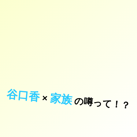
谷口香
家族
×
の噂って！？