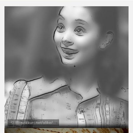
引用: sokkuri.net/alike/...