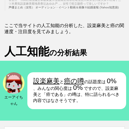
ツ木勇気設楽麻美菊地美香辻あゆみ戸 .... 女性で前立腺癌って珍しいですか？
声優まとめ（女性） オーディション・イベント動画＆画像※結婚速報 (Yahoo知恵袋)
ここで当サイトの人工知能の分析した、設楽麻美と癌の関
連度・注目度を見てみましょう。
人工知能
の分析結果
設楽麻美
癌の噂
0%
と
の話題度は
0%
、みんなの関心度は
ですので、設楽麻
美と「癌である」の噂は、特に語られるべき
エーアイち
内容ではなさそうです。
ゃん