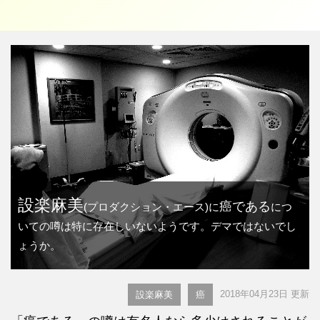
設楽麻美
癌である
(プロダクション・エース)に
につ
いての噂は特に存在しいないようです。デマではないでし
ょうか。
2018年04月23日 更新
設楽麻美
癌