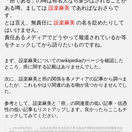
「癌である」の噂は有名人なら多少はされることが
ある噂。ましては
設楽麻美
であればなおさらで
す。
とは言え、無責任に
設楽麻美
の名を貶めたりして
はいけません。
責任あるメディアでどうやって報道されているか等
をチェックしてから語りたいものですね。
まず、設楽麻美についてのwikipediaのページを確認した
ところ、癌に関する記載はありませんでした。
次に、設楽麻美と癌の関係を各メディアの記事から調べま
したが、これもやはり関連のある物が見つかりませんでし
た。
参考として、設楽麻美と「癌」の関連度の低い記事・信憑
性の低い記事もリストアップします。良かったらここもチ
ェックしてみてください。
2014年8月9日 ... ... 以美名長澤奈央永田依子早川真由平間樹里相原玲前田愛峰岸由
香里ニーコ田村知佳國立幸板東愛沖佳苗南里侑香松尾佳吉川未来笹川亜矢奈中村知子三