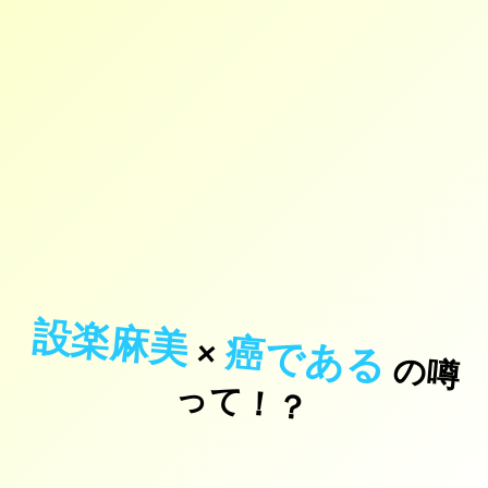
設楽麻美
癌である
×
の
噂
て
！
っ
？