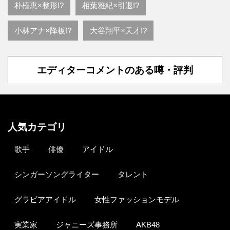
朴槿恵×整形!?
相葉雅紀×引退!?
小林アナ×降板!?
大谷翔平×天才!?
エディターコメントのある噂・評判
人気カテゴリ
歌手
俳優
アイドル
シンガーソングライター
タレント
グラビアアイドル
女性ファッションモデル
実業家
ジャニーズ事務所
AKB48