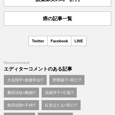
癌の記事一覧
Twitter
Facebook
LINE
Recommended!
エディターコメントのある記事
大谷翔平×創価学会!?
野際陽子×死亡!?
桑田佳祐×離婚!?
高畑淳子×引退!?
角田信朗×不仲!?
紅音ほたる×死亡!?