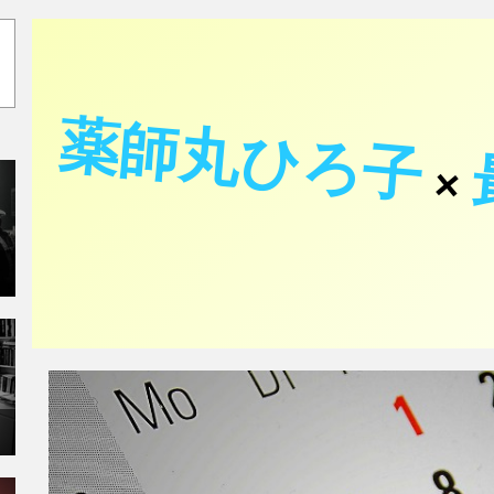
薬師丸ひろ子
×