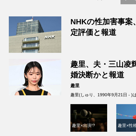
NHKの性加害事案
定評価と報道
趣里、夫・三山凌
婚決断かと報道
趣里
趣里(しゅり、1990年9月21日 
趣里×出演!?
趣里×性格