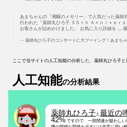
あまちゃんの「潮騒のメモリー」で人気だった薬師丸ひろ子
行われた「薬師丸ひろ子 ３５ｔｈ Ａｎｎｉｖｅｒ
お客さんが詰めかけました。 お気に入り詳細を .... 最
薬師丸ひろ子のコンサートに大ブーイング！あまちゃんフ
ここで当サイトの人工知能の分析した、薬師丸ひろ子と
人工知能
の分析結果
薬師丸ひろ子
最近の
と
42%
ですので、一部関連が疑わしい
噂の明確な関係を示すには非常に弱い