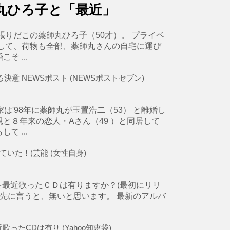
丸ひろ子と「最近」
張りだこの薬師丸ひろ子（50才）。 プライベ
解約して、荷物も全部、薬師丸さんの自宅に運び
 ...
意 NEWSポスト (NEWSポストセブン)
は'98年に薬師丸が玉置浩二（53） と離婚し
と８年来の恋人・Aさん（49 ）と同居して
 ...
いた！(芸能 (女性自身)
を最近歌ったＣＤは有りますか？(最初にリリ
ら先に言うと、無いと思います。 最新のアルバ
ったCDは有り (Yahoo知恵袋)