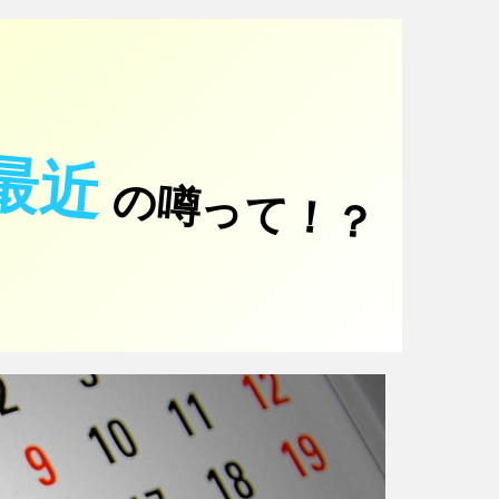
最近
の噂って！？