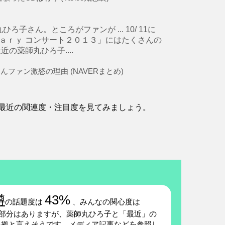
さん。ところがファンが ... 10/ 11に
ｓａｒｙ コンサート２０１３」にはたくさんの
近の薬師丸ひろ子....
ァン激怒の理由 (NAVERまとめ)
最近の関連度・注目度を見てみましょう。
噂
43%
の話題度は
、みんなの関心度は
部分はありますが、薬師丸ひろ子と「最近」の
根拠と言えそうです。メディア記事などを参照し