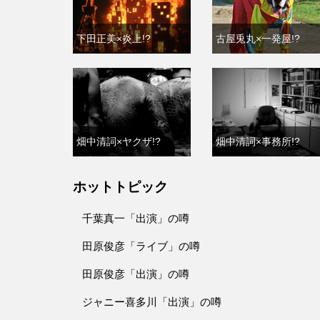
下田正美×炎上!?
古屋兎丸×一発屋!?
畑中清詞×ヤクザ!?
畑中清詞×事務所!?
ホットトピック
千葉真一「出演」の噂
田原俊彦「ライブ」の噂
田原俊彦「出演」の噂
ジャニー喜多川「出演」の噂