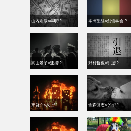
山内則康×年収!?
本田望結×創価学会!?
高山景子×逮捕!?
野村哲也×引退!?
東啓介×炎上!?
金森健志×ゲイ!?