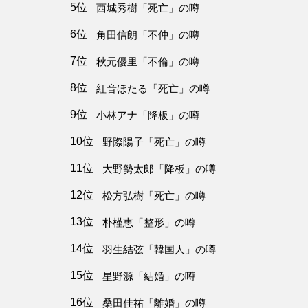
5位
西城秀樹「死亡」の噂
6位
角田信朗「不仲」の噂
7位
秋元優里「不倫」の噂
8位
紅音ほたる「死亡」の噂
9位
小林アナ「降板」の噂
10位
野際陽子「死亡」の噂
11位
大野勢太郎「降板」の噂
12位
松方弘樹「死亡」の噂
13位
朴槿恵「整形」の噂
14位
羽生結弦「韓国人」の噂
15位
星野源「結婚」の噂
16位
桑田佳祐「離婚」の噂