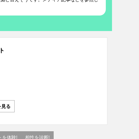
ト
を見る
トを体験!
相性を診断!