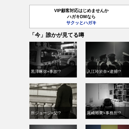
VIP顧客対応はじめませんか
ハガキDMなら
サクッとハガキ
「今」誰かが見てる噂
黒澤琢弥×事故!?
入江玲於奈×逮捕!?
所ジョージ×父!?
尾崎裕美×事務所!?