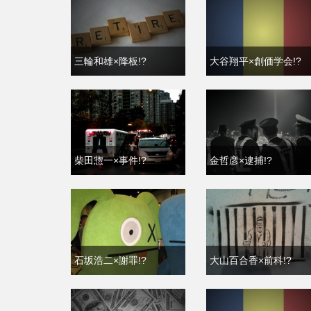
三輪和雄×降板!?
大谷翔平×創価学会!?
柴田惣一×事件!?
金哲彦×逮捕!?
石坂浩二×謝罪!?
大山百合香×前科!?