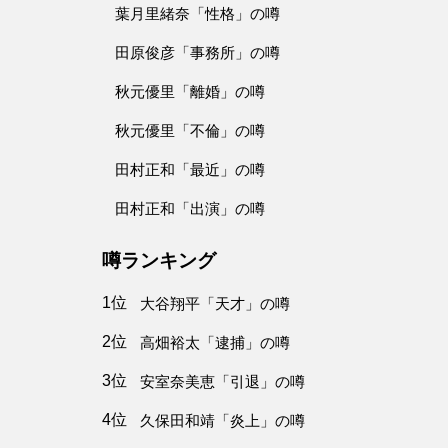
葉月里緒奈「性格」の噂
田原俊彦「事務所」の噂
秋元優里「離婚」の噂
秋元優里「不倫」の噂
田村正和「最近」の噂
田村正和「出演」の噂
噂ランキング
1位
大谷翔平「天才」の噂
2位
高畑裕太「逮捕」の噂
3位
安室奈美恵「引退」の噂
4位
久保田和靖「炎上」の噂