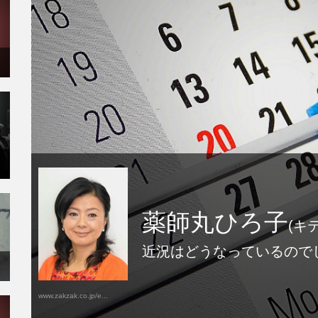
薬師丸ひろ子
(キ
近況はどうなっているので
www.zakzak.co.jp/e...