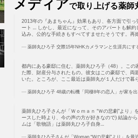
メディア
で取り上げる薬師
2013年の『あまちゃん』効果もあり、各方面で引っ
ート ... しかし、最近になって、そのアパートも
込み、公的な手続きもすべてすませたそうです。再婚こそ
薬師丸ひろ子 交際15年NHKカメラマンと生涯共にする決
都内にある豪邸に住む、薬師丸ひろ子（48）。この家
た際、財産分与されたもの。彼女はこの豪邸で、両親
いた。ところが、ここ最近は薬師丸が１人だけで暮らして
薬師丸ひろ子 48歳の転機「同棲8年の恋人」が家を出て
薬師丸ひろ子さんが「Ｗｏｍａｎ “Ｗの悲劇”より」
ースした時より、今の声の方が好きなので) 結論か
ムは「歌物語」は薬師丸ひろ子自身...
薬師丸ひろ子さんが「Woman “Wの悲劇”より」を最近歌