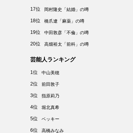
17位
岡村隆史「結婚」の噂
18位
橋爪遼「麻薬」の噂
19位
中田敦彦「不倫」の噂
20位
高畑裕太「前科」の噂
芸能人ランキング
1位
中山美穂
2位
前田敦子
3位
指原莉乃
4位
堀北真希
5位
ベッキー
6位
高橋みなみ