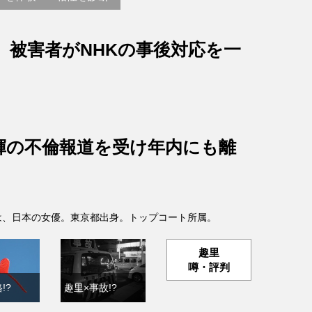
、被害者がNHKの事後対応を一
輝の不倫報道を受け年内にも離
- )は、日本の女優。東京都出身。トップコート所属。
趣里
噂・評判
!?
趣里×事故!?