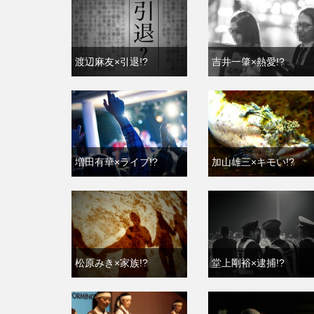
渡辺麻友×引退!?
吉井一肇×熱愛!?
増田有華×ライブ!?
加山雄三×キモい!?
松原みき×家族!?
堂上剛裕×逮捕!?