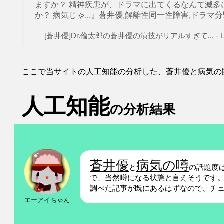
ますか？ 精神疾患が、ドラマに出てくるなんて滅多
か？ 病気じゃ...』蒼井優,解離性同一性障害,ドラマ分野
[蒼井優]Dr.倫太郎の蒼井優の演技がリアルすぎて... - LINE
ここで当サイトの人工知能の分析した、蒼井優と病気の
人工知能
の分析結果
蒼井優
病気の噂
と
の話題度
で、当然噂になる状態と言えそうです
調べた記事が既にあるはずなので、チ
エーアイちゃん