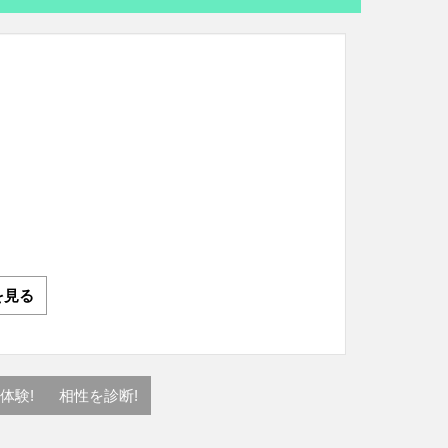
を見る
体験!
相性を診断!