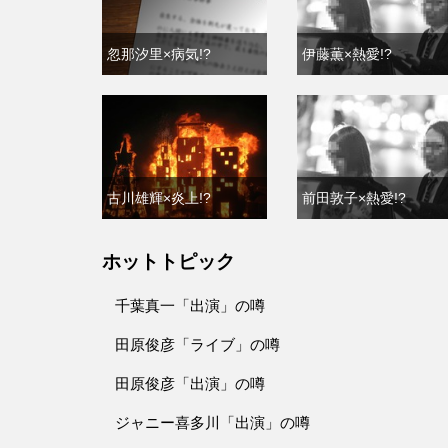
忽那汐里×病気!?
伊藤薫×熱愛!?
古川雄輝×炎上!?
前田敦子×熱愛!?
ホットトピック
千葉真一「出演」の噂
田原俊彦「ライブ」の噂
田原俊彦「出演」の噂
ジャニー喜多川「出演」の噂