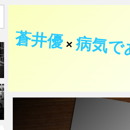
蒼井優
病気で
×