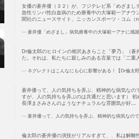
女優の蒼井優（３２）が、フジテレビ系「めざまし
急性リンパ性白血病のため療養中の大塚範一アナウン
聞社のニュースサイト、ニッカンスポーツ・コム（nikkansp
蒼井優「めざまし」病気療養中の大塚範一アナに感謝 - 芸能
Dr倫太郎のヒロインの相沢あきらこと「夢乃」（蒼
た。それは、私たちに親しみのある言葉では「二重人格
ネグレクトはこんなにも心に影響がある！【Dr倫太郎の
蒼井優って、人の気持ちを弄ぶ、精神的な病気なのでし
すが、人の気持ちを弄ぶのは共通だと思います） 初めは
長澤まさみさんのようなナチュラルな雰囲気が好....
蒼井優って、人の気持ちを弄ぶ、精神的な病気なのでしょうか..
倫太郎の蒼井優の演技がリアルすぎて、、私は解離