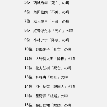
5位
西城秀樹「死亡」の噂
6位
角田信朗「不仲」の噂
7位
秋元優里「不倫」の噂
8位
紅音ほたる「死亡」の噂
9位
小林アナ「降板」の噂
10位
野際陽子「死亡」の噂
11位
大野勢太郎「降板」の噂
12位
松方弘樹「死亡」の噂
13位
朴槿恵「整形」の噂
14位
羽生結弦「韓国人」の噂
15位
星野源「結婚」の噂
16位
桑田佳祐「離婚」の噂