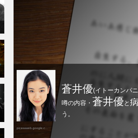
蒼井優
(イトーカンパニ
蒼井優
噂の内容・
と
う。
picasaweb.google.c...