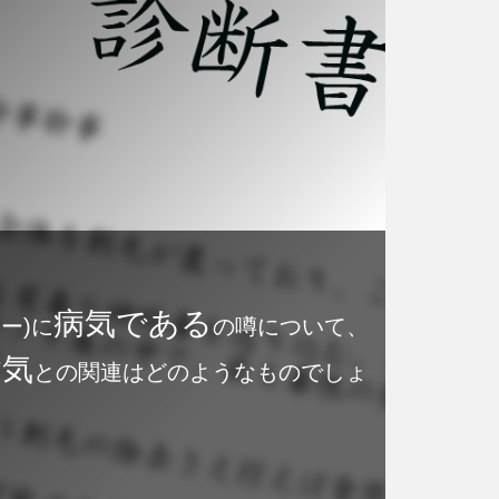
病気である
ー)に
の噂について、
病気
との関連はどのようなものでしょ