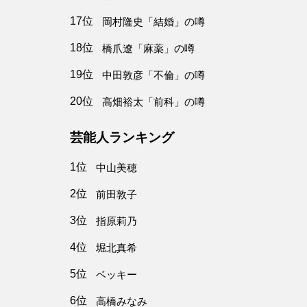
17位
岡村隆史「結婚」の噂
18位
橋爪遼「麻薬」の噂
19位
中田敦彦「不倫」の噂
20位
高畑裕太「前科」の噂
芸能人ランキング
1位
中山美穂
2位
前田敦子
3位
指原莉乃
4位
堀北真希
5位
ベッキー
6位
高橋みなみ