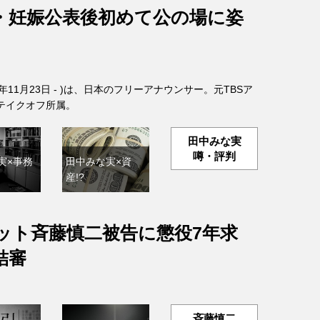
・妊娠公表後初めて公の場に姿
6年11月23日 - )は、日本のフリーアナウンサー。元TBSア
テイクオフ所属。
田中みな実
噂・評判
実×事務
田中みな実×資
産!?
ット斉藤慎二被告に懲役7年求
結審
斉藤慎二