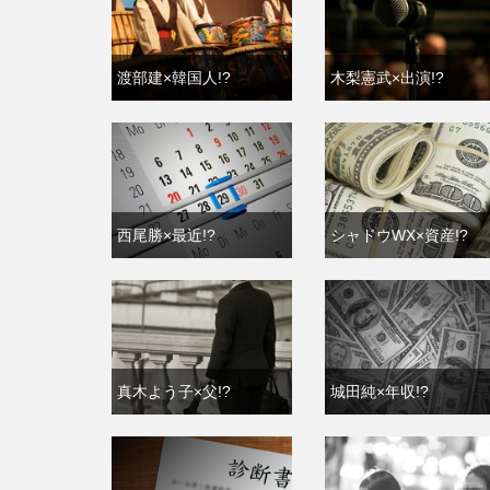
渡部建×韓国人!?
木梨憲武×出演!?
西尾勝×最近!?
シャドウWX×資産!?
真木よう子×父!?
城田純×年収!?