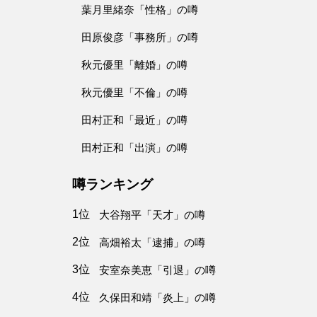
葉月里緒奈「性格」の噂
田原俊彦「事務所」の噂
秋元優里「離婚」の噂
秋元優里「不倫」の噂
田村正和「最近」の噂
田村正和「出演」の噂
噂ランキング
1位
大谷翔平「天才」の噂
2位
高畑裕太「逮捕」の噂
3位
安室奈美恵「引退」の噂
4位
久保田和靖「炎上」の噂