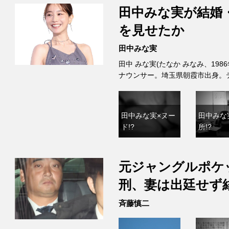
田中みな実が結婚
を見せたか
田中みな実
田中 みな実(たなか みなみ、198
ナウンサー。埼玉県朝霞市出身。
田中みな実×ヌー
田中みな
ド!?
所!?
元ジャングルポケ
刑、妻は出廷せず
斉藤慎二