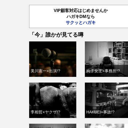
VIP顧客対応はじめませんか
ハガキDMなら
サクッとハガキ
「今」誰かが見てる噂
美川憲一×出演!?
絢子女王×事務所!?
李相哲×ヤクザ!?
HAKUEI×事故!?