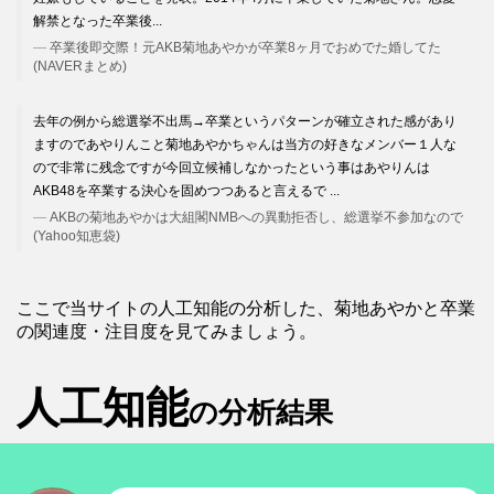
解禁となった卒業後...
卒業後即交際！元AKB菊地あやかが卒業8ヶ月でおめでた婚してた
(NAVERまとめ)
去年の例から総選挙不出馬→卒業というパターンが確立された感があり
ますのであやりんこと菊地あやかちゃんは当方の好きなメンバー１人な
ので非常に残念ですが今回立候補しなかったという事はあやりんは
AKB48を卒業する決心を固めつつあると言えるで ...
AKBの菊地あやかは大組閣NMBへの異動拒否し、総選挙不参加なので
(Yahoo知恵袋)
ここで当サイトの人工知能の分析した、菊地あやかと卒業
の関連度・注目度を見てみましょう。
人工知能
の分析結果