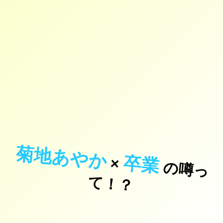
菊地あやか
卒業
×
の
噂
っ
！
て
？