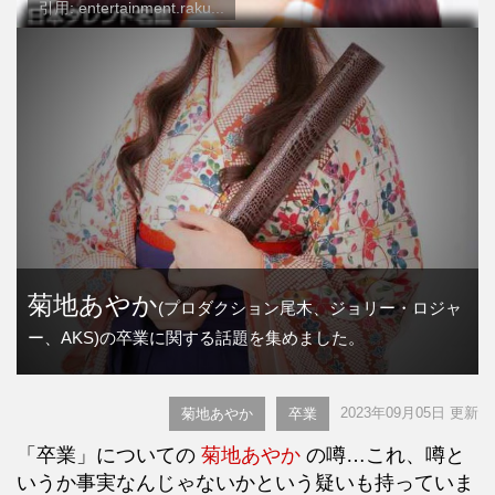
引用: entertainment.raku...
菊地あやか
(プロダクション尾木、ジョリー・ロジャ
ー、AKS)の卒業に関する話題を集めました。
2023年09月05日 更新
菊地あやか
卒業
「卒業」についての
菊地あやか
の噂…これ、噂と
いうか事実なんじゃないかという疑いも持っていま