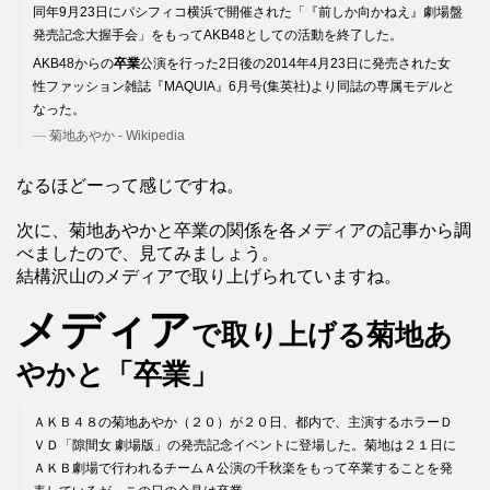
同年9月23日にパシフィコ横浜で開催された「『前しか向かねえ』劇場盤
発売記念大握手会」をもってAKB48としての活動を終了した。
AKB48からの
卒業
公演を行った2日後の2014年4月23日に発売された女
性ファッション雑誌『MAQUIA』6月号(集英社)より同誌の専属モデルと
なった。
菊地あやか - Wikipedia
なるほどーって感じですね。
次に、菊地あやかと卒業の関係を各メディアの記事から調
べましたので、見てみましょう。
結構沢山のメディアで取り上げられていますね。
メディア
で取り上げる菊地あ
やかと「卒業」
ＡＫＢ４８の菊地あやか（２０）が２０日、都内で、主演するホラーＤ
ＶＤ「隙間女 劇場版」の発売記念イベントに登場した。菊地は２１日に
ＡＫＢ劇場で行われるチームＡ公演の千秋楽をもって卒業することを発