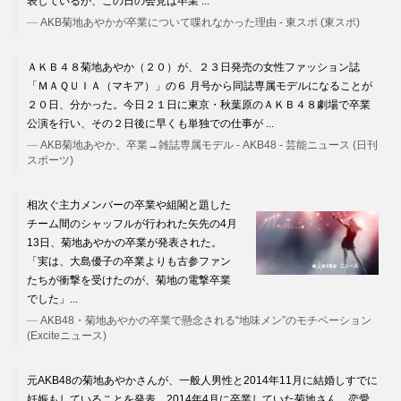
表しているが、この日の会見は卒業 ...
AKB菊地あやかが卒業について喋れなかった理由 - 東スポ (東スポ)
ＡＫＢ４８菊地あやか（２０）が、２３日発売の女性ファッション誌
「ＭＡＱＵＩＡ（マキア）」の６ 月号から同誌専属モデルになることが
２０日、分かった。今日２１日に東京・秋葉原のＡＫＢ４８劇場で卒業
公演を行い、その２日後に早くも単独での仕事が ...
AKB菊地あやか、卒業→雑誌専属モデル - AKB48 - 芸能ニュース (日刊
スポーツ)
相次ぐ主力メンバーの卒業や組閣と題した
チーム間のシャッフルが行われた矢先の4月
13日、菊地あやかの卒業が発表された。
「実は、大島優子の卒業よりも古参ファン
たちが衝撃を受けたのが、菊地の電撃卒業
でした」...
AKB48・菊地あやかの卒業で懸念される“地味メン”のモチベーション
(Exciteニュース)
元AKB48の菊地あやかさんが、一般人男性と2014年11月に結婚しすでに
妊娠もしていることを発表。2014年4月に卒業していた菊地さん。恋愛