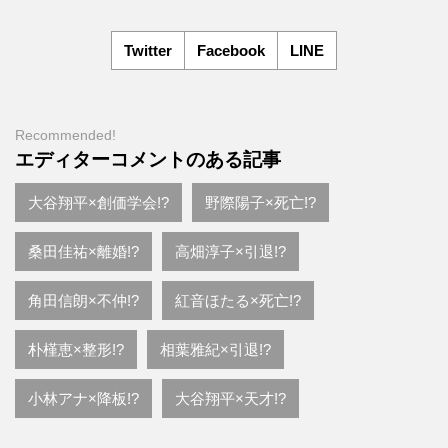
Twitter
Facebook
LINE
Recommended!
エディターコメントのある記事
大谷翔平×創価学会!?
野際陽子×死亡!?
桑田佳祐×離婚!?
高畑淳子×引退!?
角田信朗×不仲!?
紅音ほたる×死亡!?
朴槿恵×整形!?
相葉雅紀×引退!?
小林アナ×降板!?
大谷翔平×天才!?