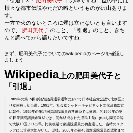
「引退」×「
肥田美代子
」の噂ですね…世の中には
様々な都市伝説やただの噂というものが沢山ありま
す。
一方で火のないところに煙は立たないとも言います
ので、
肥田美代子
のこと、「引退」のこと、きち
んと調べてから語りたいですね。
まず、肥田美代子についてのwikipediaのページを確認し
ましょう。
Wikipedia
上の肥田美代子と
「引退」
1989年の第15回参議院議員通常選挙において日本社会党公認で比例区よ
り立候補し初当選。1991年、社会党シャドーキャビネット文化政務次官
に就任。1995年の第17回参議院議員通常選挙では落選。翌1996年の第
41回衆議院議員総選挙では、同年結成された旧民主党に参加し同党公認
で大阪10区より出馬、比例復活で衆議院議員に初当選した。当時のスタ
ッフには菅源太郎がいた。以後、2003年の第43回衆議院議員総選挙まで