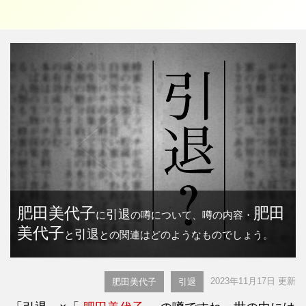
肥田美代子
肥田
引退
に
の噂について、噂の内容・
美代子
引退
と
との関連はどのようなものでしょう。
2023年11月17日 更新
肥田美代子
引退