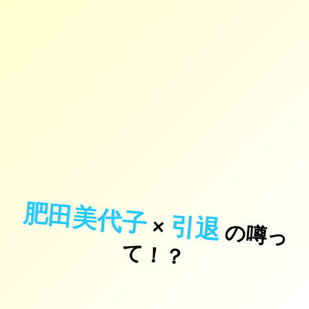
肥田美代子
引退
×
の
噂
っ
！
て
？