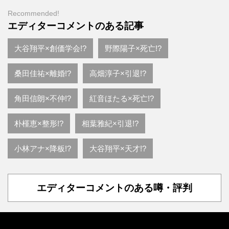
Recommended!
エディターコメントのある記事
大谷翔平×創価学会!?
野際陽子×死亡!?
桑田佳祐×離婚!?
高畑淳子×引退!?
角田信朗×不仲!?
紅音ほたる×死亡!?
朴槿恵×整形!?
相葉雅紀×引退!?
小林アナ×降板!?
大谷翔平×天才!?
エディターコメントのある噂・評判