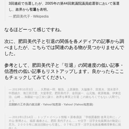
3回連続で当選したが、2005年の第44回衆議院議員総選挙において落選
し、政界から
引退
を表明。
肥田美代子 - Wikipedia
なるほどーって感じですね。
次に、肥田美代子と引退の関係を各メディアの記事から調
べましたが、こちらでは関連のある物が見つかりませんで
した。
参考として、肥田美代子と「引退」の関連度の低い記事・
信憑性の低い記事もリストアップします。良かったらここ
もチェックしてみてください。
2013年10月3日 ... ... 久野統一郎、馳浩、上原康助、大脇雅子、田英夫、清水澄子、
中西績介、海江田万里、大畠章宏、肥田美代子、金田誠一、山元勉、梶原敬義、伊東忠
治、山崎 ... 加藤紘一は三女に譲り、政界を事実上引退 この娘もろくでもない人間でし
ょう.
北朝鮮の工作員の政治家 - Yahoo!知恵袋 - Yahoo! (Yahoo知恵袋)
2011年1月14日 ... トップ > イベント情報 > 新春鼎談 「学校図書館 改革元年に」／
片山 善博さん、福原 義春さん、肥田 美代子さん ..... や文字・活字文化振興法の制定に
尽力。２００５年に政治活動から引退し、０７年に文字・活字文化推進機構理事長に就
任した。