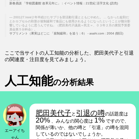
新春鼎談 「学校図書館 改革元年に」：イベント情報：21世紀 活字文化 (読売)
200127.html２年半続けたサプリを部活動引退とともにやめた。 ... なかった錠剤だ
とかカプセルの剤形が規制緩和で食品にも使用されるようになったということが随分影
響しているように思うんですね」（肥田美代子議員＝民主＝、０３年２月の衆院予算委
員会第５分科会）。
サプリメント（果実はどこに 「規制緩和」を追う：6） - asahi.com : 2004 (朝日)
ここで当サイトの人工知能の分析した、肥田美代子と引退
の関連度・注目度を見てみましょう。
人工知能
の分析結果
肥田美代子
引退の噂
と
の話題度は
20%
1%
、みんなの関心度は
ですので、
関係が薄いか、他の噂と「引退」の噂を混同
エーアイち
しているのではないでしょうか。
ゃん