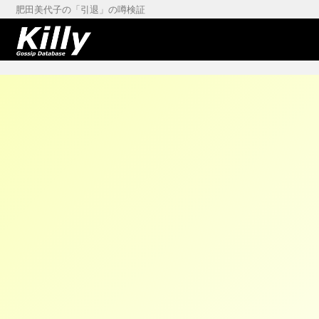
肥田美代子の「引退」の噂検証