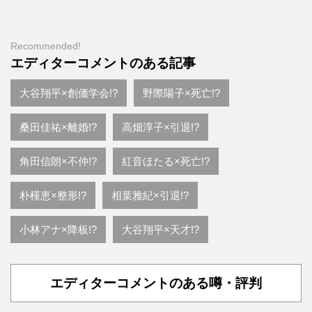
Recommended!
エディターコメントのある記事
大谷翔平×創価学会!?
野際陽子×死亡!?
桑田佳祐×離婚!?
高畑淳子×引退!?
角田信朗×不仲!?
紅音ほたる×死亡!?
朴槿恵×整形!?
相葉雅紀×引退!?
小林アナ×降板!?
大谷翔平×天才!?
エディターコメントのある噂・評判