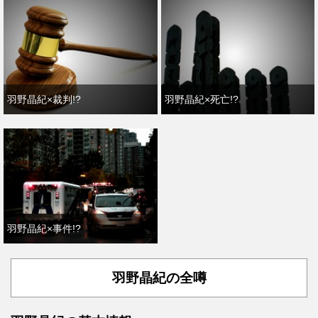
羽野晶紀×裁判!?
羽野晶紀×死亡!?
羽野晶紀×事件!?
羽野晶紀の全噂