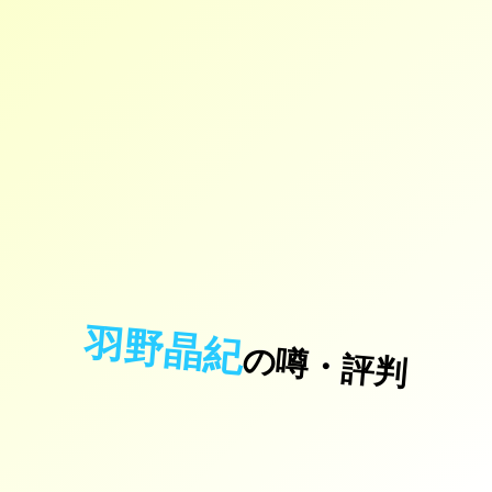
羽野晶紀
の噂・評判