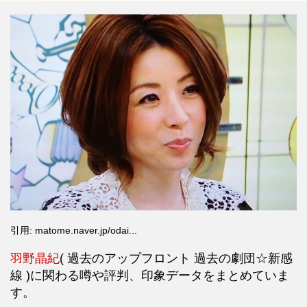
引用: matome.naver.jp/odai...
羽野晶紀
(
過去のアップフロント
過去の劇団☆新感
線
)に関わる噂や評判、印象データをまとめていま
す。