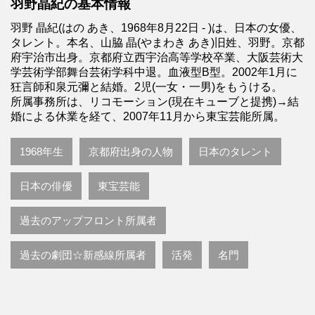
羽野晶紀の基本情報
羽野 晶紀(はの あき、1968年8月22日 - )は、日本の女優、
タレント。本名、山脇 晶(やまわき あき)旧姓、羽野。京都
府宇治市出身。京都府立西宇治高等学校卒業、大阪芸術大
学芸術学部舞台芸術学科中退。血液型B型。2002年1月に
狂言師和泉元彌と結婚。2児(一女・一男)をもうける。
所属事務所は、リコモーション(現在キューブと提携)→結
婚による休業を経て、2007年11月から東宝芸能所属。
1968年生
京都府出身の人物
日本のタレント
日本の俳優
東宝芸能
過去のアップフロント所属者
過去の劇団☆新感線所属者
活発
名門