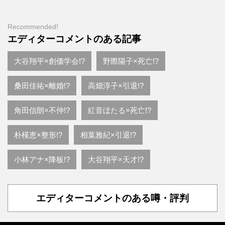
Recommended!
エディターコメントのある記事
大谷翔平×創価学会!?
野際陽子×死亡!?
桑田佳祐×離婚!?
高畑淳子×引退!?
角田信朗×不仲!?
紅音ほたる×死亡!?
朴槿恵×整形!?
相葉雅紀×引退!?
小林アナ×降板!?
大谷翔平×天才!?
エディターコメントのある噂・評判