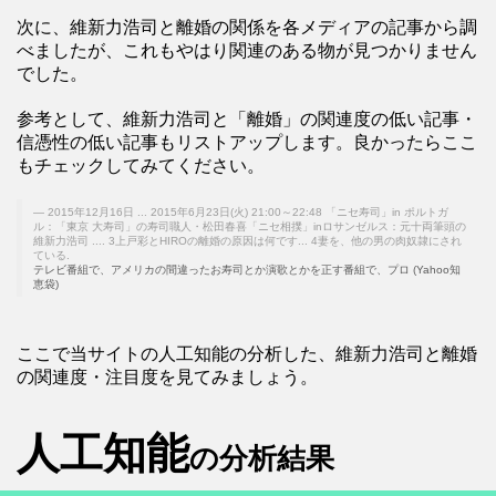
次に、維新力浩司と離婚の関係を各メディアの記事から調
べましたが、これもやはり関連のある物が見つかりません
でした。
参考として、維新力浩司と「離婚」の関連度の低い記事・
信憑性の低い記事もリストアップします。良かったらここ
もチェックしてみてください。
2015年12月16日 ... 2015年6月23日(火) 21:00～22:48 「ニセ寿司」in ポルトガ
ル：「東京 大寿司」の寿司職人・松田春喜「ニセ相撲」inロサンゼルス：元十両筆頭の
維新力浩司 .... 3上戸彩とHIROの離婚の原因は何です... 4妻を、他の男の肉奴隷にされ
ている.
テレビ番組で、アメリカの間違ったお寿司とか演歌とかを正す番組で、プロ (Yahoo知
恵袋)
ここで当サイトの人工知能の分析した、維新力浩司と離婚
の関連度・注目度を見てみましょう。
人工知能
の分析結果