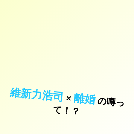
維新力浩司
離婚
×
の
噂
っ
！
て
？