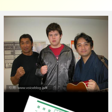
引用: www.voiceblog.jp/k...