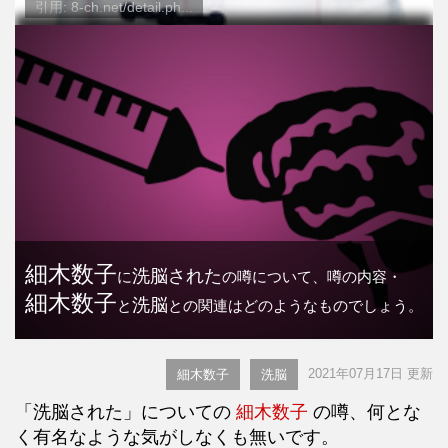
引用: 8-ch.net/detail.ph...
細木数子
洗脳された
に
の噂について、噂の内容・
細木数子
洗脳
と
との関連はどのようなものでしょう。
2021年07月17日 更新
細木数子
洗脳
「洗脳された」についての
細木数子
の噂、何とな
く有名なような気がしなくも無いです。