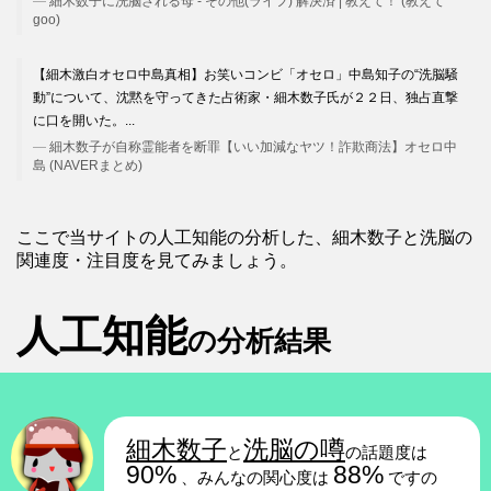
細木数子に洗脳される母 - その他(ライフ) 解決済 | 教えて！ (教えて
goo)
【細木激白オセロ中島真相】お笑いコンビ「オセロ」中島知子の“洗脳騒
動”について、沈黙を守ってきた占術家・細木数子氏が２２日、独占直撃
に口を開いた。...
細木数子が自称霊能者を断罪【いい加減なヤツ！詐欺商法】オセロ中
島 (NAVERまとめ)
ここで当サイトの人工知能の分析した、細木数子と洗脳の
関連度・注目度を見てみましょう。
人工知能
の分析結果
細木数子
洗脳の噂
と
の話題度は
90%
88%
、みんなの関心度は
ですの