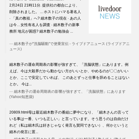
2月24日 21時11分. 提供社の都合により、
削除されました。 ... ホストにハマる著名人
· 「真の教祖」へ? 細木数子の現在 · あの人
は今…女性有名人を調査 · 細木数子の新事
務所 地元が困惑? 細木数子の勉強会 ...
細木数子が"洗脳騒動"で便乗宣伝 - ライブドアニュース (ライブドアニ
ュース)
細木数子の運命周期表の影響が強すぎて、「洗脳状態」にあります。例
えば、今は大殺界だから動かない方がいいとか、やめるのが〇〇がいい
とか、ここで安定していれば、 このあとずっと仕事を辞めることはない
とか。 今は...
細木数子の運命周期表の影響が強すぎて、「洗脳状態」にあります
(Yahoo知恵袋)
20809.html母は最近細木数子の番組に夢中になり、「細木さんの言って
いる事は一番、いつも正しい」と言っています。そう思うのは自由だけ
れど（私は細木氏は好きじゃなく発言も賛同できない）、何かというと
細木の発言に置...