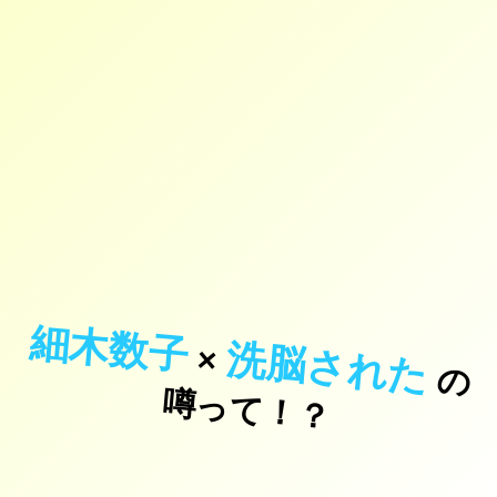
細木数子
洗脳された
×
の
っ
て
！
噂
？