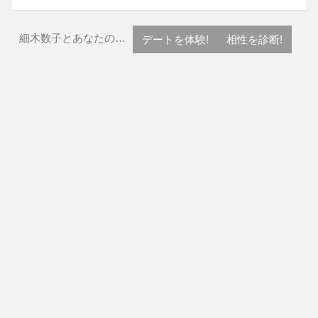
細木数子とあなたの…
デートを体験!
相性を診断!