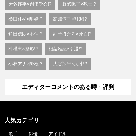
大谷翔平×創価学会!?
野際陽子×死亡!?
桑田佳祐×離婚!?
高畑淳子×引退!?
角田信朗×不仲!?
紅音ほたる×死亡!?
朴槿恵×整形!?
相葉雅紀×引退!?
小林アナ×降板!?
大谷翔平×天才!?
エディターコメントのある噂・評判
人気カテゴリ
歌手
俳優
アイドル