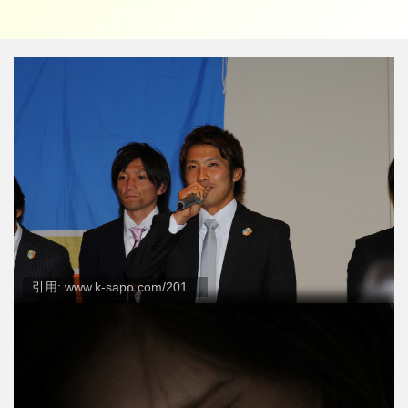
引用: www.k-sapo.com/201...