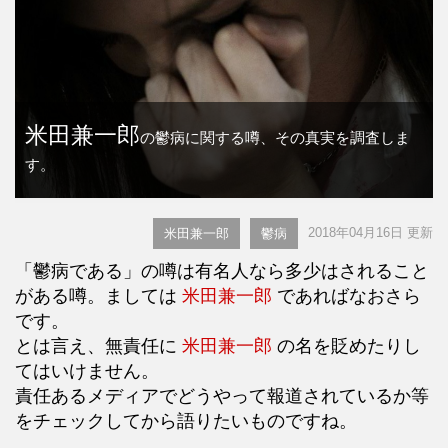
米田兼一郎
の鬱病に関する噂、その真実を調査しま
す。
2018年04月16日 更新
米田兼一郎
鬱病
「鬱病である」の噂は有名人なら多少はされること
がある噂。ましては
米田兼一郎
であればなおさら
です。
とは言え、無責任に
米田兼一郎
の名を貶めたりし
てはいけません。
責任あるメディアでどうやって報道されているか等
をチェックしてから語りたいものですね。