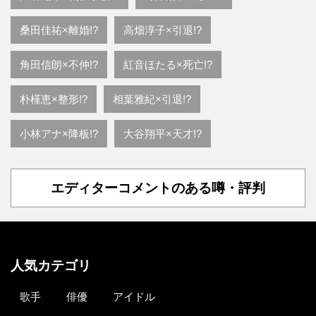
桑田佳祐×離婚!?
高畑淳子×引退!?
角田信朗×不仲!?
紅音ほたる×死亡!?
朴槿恵×整形!?
相葉雅紀×引退!?
小林アナ×降板!?
大谷翔平×天才!?
エディターコメントのある噂・評判
人気カテゴリ
歌手
俳優
アイドル