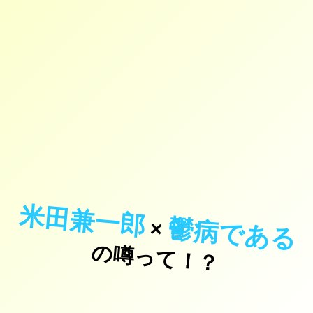
米田兼一郎
鬱病である
×
の噂って！？