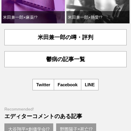
米田兼一郎×麻薬!?
米田兼一郎×熱愛!?
米田兼一郎の噂・評判
鬱病の記事一覧
Twitter
Facebook
LINE
Recommended!
エディターコメントのある記事
大谷翔平×創価学会!?
野際陽子×死亡!?