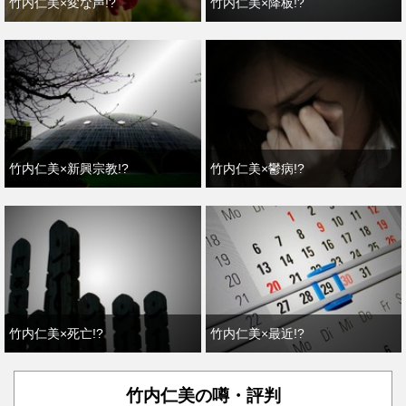
竹内仁美×変な声!?
竹内仁美×降板!?
竹内仁美×新興宗教!?
竹内仁美×鬱病!?
竹内仁美×死亡!?
竹内仁美×最近!?
竹内仁美の噂・評判