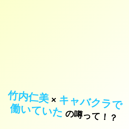
竹内仁美
キ
ャ
バ
ク
ラ
で
い
て
い
×
働
た
の噂って！？