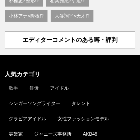
朴槿恵×整形!?
相葉雅紀×引退!?
小林アナ×降板!?
大谷翔平×天才!?
エディターコメントのある噂・評判
人気カテゴリ
歌手
俳優
アイドル
シンガーソングライター
タレント
グラビアアイドル
女性ファッションモデル
実業家
ジャニーズ事務所
AKB48