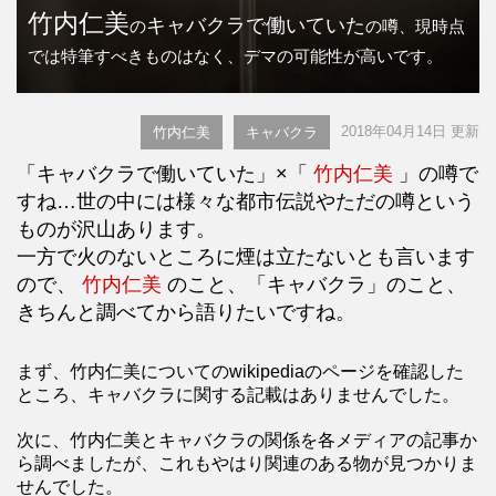
竹内仁美
キャバクラで働いていた
の
の噂、現時点
では特筆すべきものはなく、デマの可能性が高いです。
2018年04月14日 更新
竹内仁美
キャバクラ
「キャバクラで働いていた」×「
竹内仁美
」の噂で
すね…世の中には様々な都市伝説やただの噂という
ものが沢山あります。
一方で火のないところに煙は立たないとも言います
ので、
竹内仁美
のこと、「キャバクラ」のこと、
きちんと調べてから語りたいですね。
まず、竹内仁美についてのwikipediaのページを確認した
ところ、キャバクラに関する記載はありませんでした。
次に、竹内仁美とキャバクラの関係を各メディアの記事か
ら調べましたが、これもやはり関連のある物が見つかりま
せんでした。