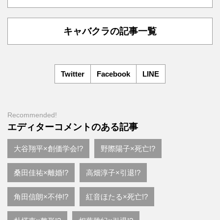
キャバクラの記事一覧
Twitter
Facebook
LINE
Recommended!
エディターコメントのある記事
大谷翔平×創価学会!?
野際陽子×死亡!?
桑田佳祐×離婚!?
高畑淳子×引退!?
角田信朗×不仲!?
紅音ほたる×死亡!?