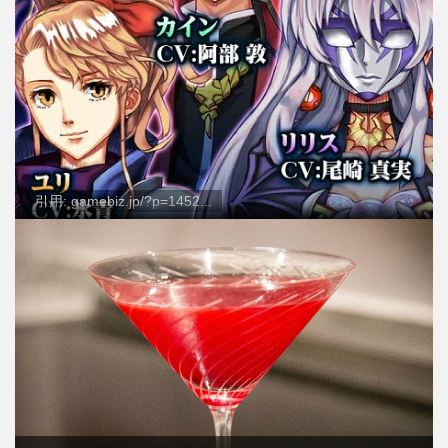
引用: gamebiz.jp/?p=1452...