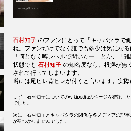
dimora.jp/talent-i...
石村知子
のファンにとって「キャバクラで働
ね。ファンだけでなく誰でも多少は気になる
「何となく噂レベルで聞いたー」とか、「雑
×
状態でも
石村知子
の知名度なら、根拠が無
されて行ってしまいます。
噂には尾ヒレ背ヒレが付くと言います。実際
まず、石村知子についてのwikipediaのページを確
でした。
次に、石村知子とキャバクラの関係を各メディアの記事
が見つかりませんでした。