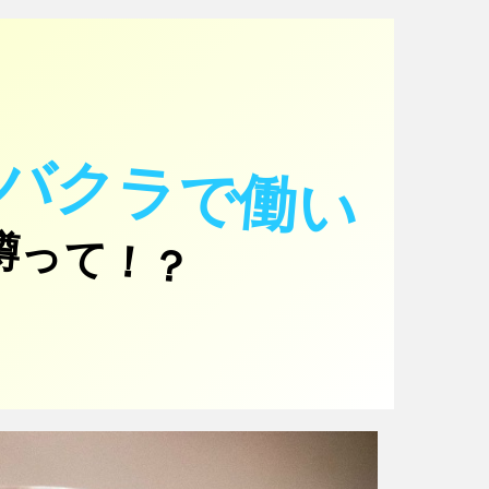
キ
ャ
バ
ク
ラ
で
働
い
い
噂って！？