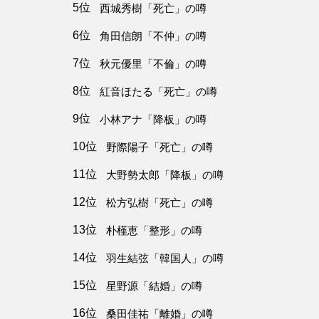
5位
西城秀樹「死亡」の噂
6位
角田信朗「不仲」の噂
7位
秋元優里「不倫」の噂
8位
紅音ほたる「死亡」の噂
9位
小林アナ「降板」の噂
10位
野際陽子「死亡」の噂
11位
大野勢太郎「降板」の噂
12位
松方弘樹「死亡」の噂
13位
朴槿恵「整形」の噂
14位
羽生結弦「韓国人」の噂
15位
星野源「結婚」の噂
16位
桑田佳祐「離婚」の噂