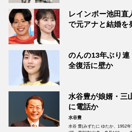
レインボー池田直
で元アナと結婚を
のんの13年ぶり連
全復活に壁か
水谷豊が娘婿・三
に電話か
水谷豊
水谷 豊(みずたに ゆたか、1952