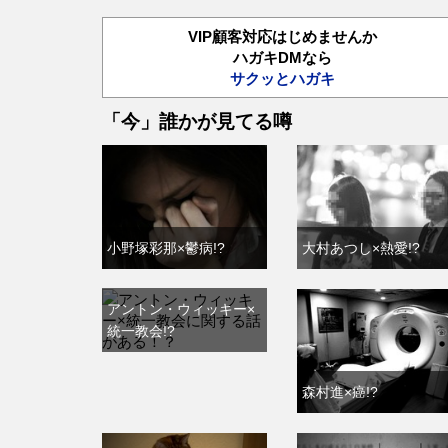
VIP顧客対応はじめませんか
ハガキDMなら
サクッとハガキ
「今」誰かが見てる噂
小野塚彩那×鬱病!?
大村あつし×熱愛!?
アントン・ウィッキー×
統一教会!?
森村進×癌!?