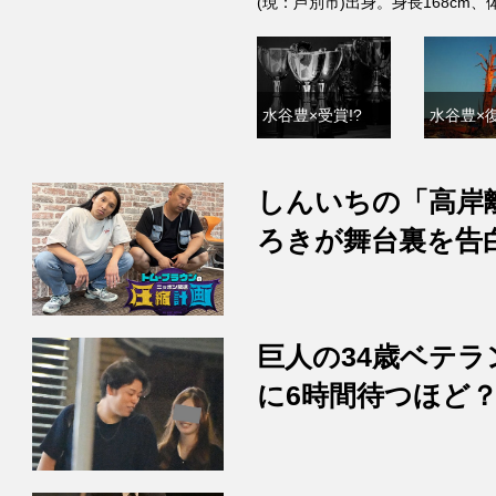
(現：芦別市)出身。身長168cm
水谷豊×受賞!?
水谷豊×復
しんいちの「高岸
ろきが舞台裏を告
巨人の34歳ベテラ
に6時間待つほど