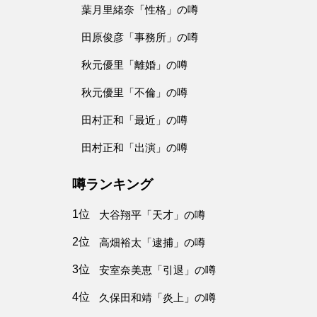
葉月里緒奈「性格」の噂
田原俊彦「事務所」の噂
秋元優里「離婚」の噂
秋元優里「不倫」の噂
田村正和「最近」の噂
田村正和「出演」の噂
噂ランキング
1位
大谷翔平「天才」の噂
2位
高畑裕太「逮捕」の噂
3位
安室奈美恵「引退」の噂
4位
久保田和靖「炎上」の噂