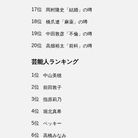
17位
岡村隆史「結婚」の噂
18位
橋爪遼「麻薬」の噂
19位
中田敦彦「不倫」の噂
20位
高畑裕太「前科」の噂
芸能人ランキング
1位
中山美穂
2位
前田敦子
3位
指原莉乃
4位
堀北真希
5位
ベッキー
6位
高橋みなみ