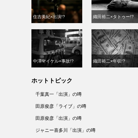
住吉美紀×出演!?
織田裕二×タトゥー!?
中澤マイケル×事故!?
織田裕二×年収!?
ホットトピック
千葉真一「出演」の噂
田原俊彦「ライブ」の噂
田原俊彦「出演」の噂
ジャニー喜多川「出演」の噂