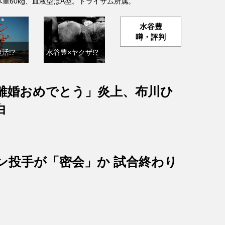
、体重60kg、血液型はA型。トライサム所属。
水谷豊
噂・評判
活!?
水谷豊×ヤクザ!?
離婚おめでとう」炎上、布川ひ
白
ン投手が「密会」か 試合終わり
？