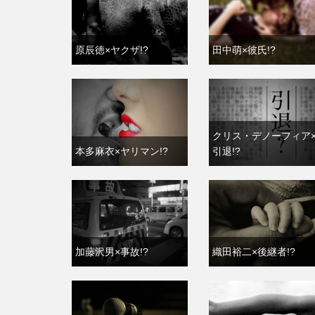
原辰徳×ヤクザ!?
田中萌×彼氏!?
クリス・デノーフィア
本多麻衣×ヤリマン!?
引退!?
加藤沢男×事故!?
織田裕二×後継者!?