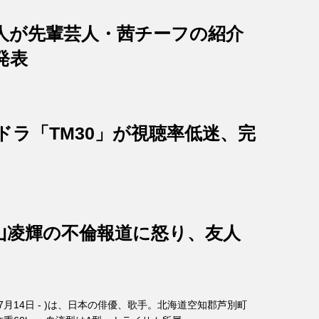
人が先輩芸人・茜チーフの紹介
発表
ドラ「TM30」が視聴率低迷、完
山凌輝の不倫報道に怒り、友人
年7月14日 - )は、日本の俳優、歌手。北海道空知郡芦別町