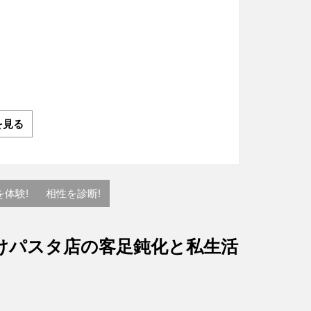
を見る
を体験!
相性を診断!
けパスタ店の客足鈍化と私生活