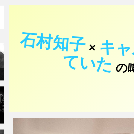
石村知子
×
て
た
の