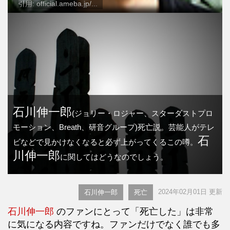
引用: official.ameba.jp/...
石川伸一郎
(ジョリー・ロジャー、スターダストプロ
モーション、Breath、研音グループ)死亡説。芸能人がテレ
石
ビなどで見かけなくなると必ず上がってくるこの噂。
川伸一郎
に関してはどうなのでしょう。
2024年02月01日 更新
石川伸一郎
死亡
石川伸一郎
のファンにとって「死亡した」は非常
に気になる内容ですね。ファンだけでなく誰でも多