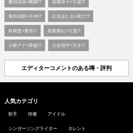
桑田佳祐×離婚!?
高畑淳子×引退!?
角田信朗×不仲!?
紅音ほたる×死亡!?
朴槿恵×整形!?
相葉雅紀×引退!?
小林アナ×降板!?
大谷翔平×天才!?
エディターコメントのある噂・評判
人気カテゴリ
歌手
俳優
アイドル
シンガーソングライター
タレント