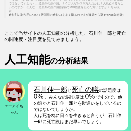
ではないですよね・... 造影剤の副作用。１０万人だか２０万人だかに１人死亡するらし
いのですが、そんな... 造影剤の副作用(熱感)でMRI検査を止めた方いますか？ 母が現
在 ...
造影剤の副作用について股関節の造影CTをよく撮るのですが静脈から薬 (Yahoo知恵袋)
ここで当サイトの人工知能の分析した、石川伸一郎と死亡
の関連度・注目度を見てみましょう。
人工知能
の分析結果
石川伸一郎
死亡の噂
と
の話題度は
0%
0%
、みんなの関心度は
ですので、他
の誰かと石川伸一郎とを勘違いをしているの
エーアイち
ではないでしょうか。
ゃん
人は死を枕に日々を生きると言うが、石川伸
一郎に死亡説はまだ早いでしょう。