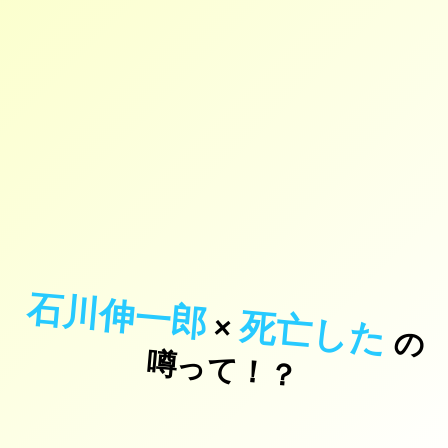
石川伸一郎
死亡した
×
の
っ
て
！
噂
？