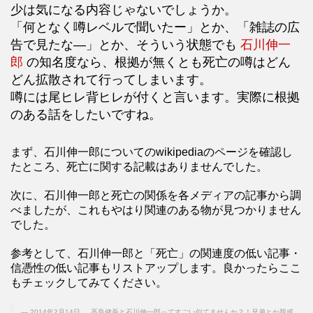
少は気になる内容じゃないでしょうか。
「何となく噂レベルで聞いたー」とか、「雑誌の広
告で見たな―」とか、そういう状態でも
石川伸一
郎
の知名度なら、根拠が無くとも死亡の噂はどん
どん拡散されて行ってしまいます。
噂には尾ヒレ背ヒレが付くと言います。実際に根拠
のある話をしたいですね。
まず、石川伸一郎についてのwikipediaのページを確認し
たところ、死亡に関する記載はありませんでした。
次に、石川伸一郎と死亡の関係を各メディアの記事から調
べましたが、これもやはり関連のある物が見つかりません
でした。
参考として、石川伸一郎と「死亡」の関連度の低い記事・
信憑性の低い記事もリストアップします。良かったらここ
もチェックしてみてください。
2014年2月14日 ... 高良健吾と石川伸一郎ってすごい似てませんか？！兄弟とか親戚