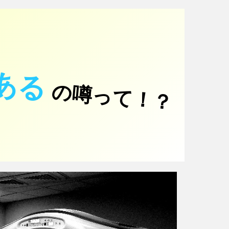
ある
の噂って！？