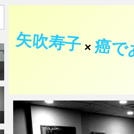
矢吹寿子
癌で
×