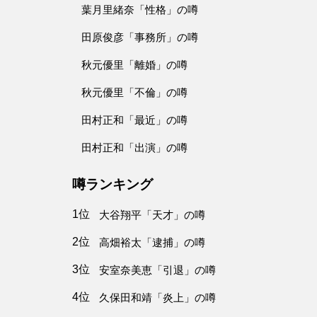
葉月里緒奈「性格」の噂
田原俊彦「事務所」の噂
秋元優里「離婚」の噂
秋元優里「不倫」の噂
田村正和「最近」の噂
田村正和「出演」の噂
噂ランキング
1位
大谷翔平「天才」の噂
2位
高畑裕太「逮捕」の噂
3位
安室奈美恵「引退」の噂
4位
久保田和靖「炎上」の噂