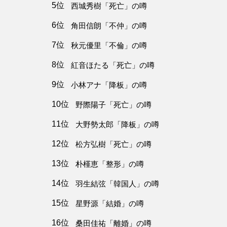
5位
西城秀樹「死亡」の噂
6位
角田信朗「不仲」の噂
7位
秋元優里「不倫」の噂
8位
紅音ほたる「死亡」の噂
9位
小林アナ「降板」の噂
10位
野際陽子「死亡」の噂
11位
大野勢太郎「降板」の噂
12位
松方弘樹「死亡」の噂
13位
朴槿恵「整形」の噂
14位
羽生結弦「韓国人」の噂
15位
星野源「結婚」の噂
16位
桑田佳祐「離婚」の噂