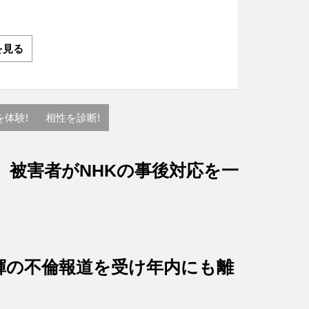
を見る
を体験!
相性を診断!
、被害者がNHKの事後対応を一
輝の不倫報道を受け年内にも離