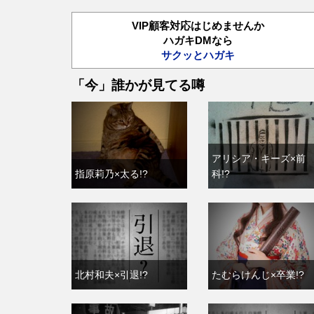
VIP顧客対応はじめませんか
ハガキDMなら
サクッとハガキ
「今」誰かが見てる噂
アリシア・キーズ×前
指原莉乃×太る!?
科!?
北村和夫×引退!?
たむらけんじ×卒業!?