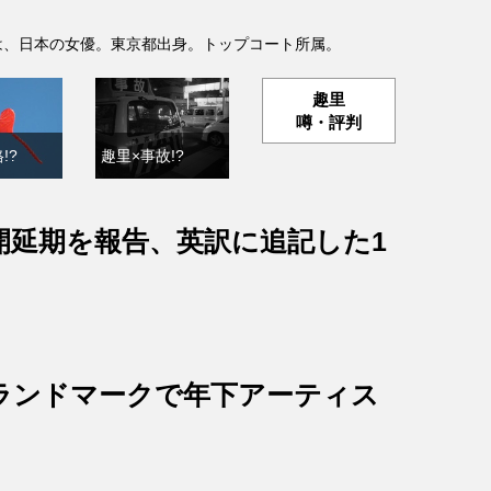
- )は、日本の女優。東京都出身。トップコート所属。
趣里
噂・評判
!?
趣里×事故!?
開延期を報告、英訳に追記した1
ランドマークで年下アーティス