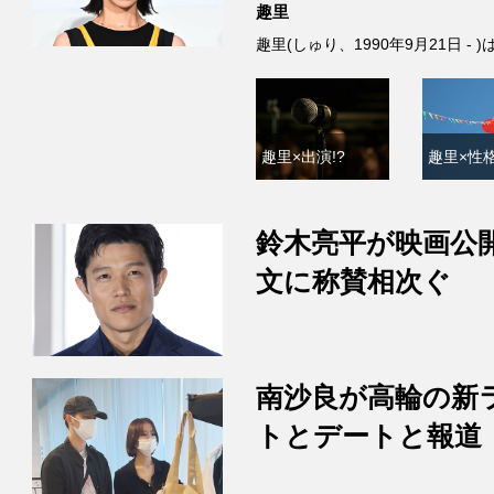
趣里
趣里(しゅり、1990年9月21日 
趣里×出演!?
趣里×性格
鈴木亮平が映画公
文に称賛相次ぐ
南沙良が高輪の新
トとデートと報道