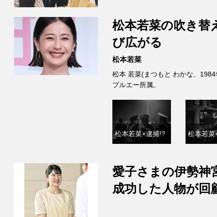
松本若菜の吹き替
び広がる
松本若菜
松本 若菜(まつもと わかな、198
プルエー所属。
松本若菜×逮捕!?
松本若菜×
愛子さまの伊勢神
成功した人物が回