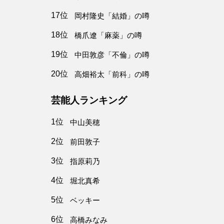
17位
岡村隆史「結婚」の噂
18位
橋爪遼「麻薬」の噂
19位
中田敦彦「不倫」の噂
20位
高畑裕太「前科」の噂
芸能人ランキング
1位
中山美穂
2位
前田敦子
3位
指原莉乃
4位
堀北真希
5位
ベッキー
6位
高橋みなみ