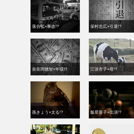
落合弘×事故!?
栄村忠広×引退!?
奈良岡聰智×年収!?
江波杏子×母!?
孫きょう×太る!?
飯星景子×出演!?