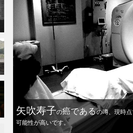
矢吹寿子
癌である
の
の噂、現時点
可能性が高いです。