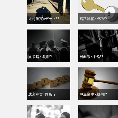
近村望実×デート!?
宮路洋輔×成功!?
見栄晴×逮捕!?
日向崇×不倫!?
成宮寛貴×降板!?
中島良史×裁判!?