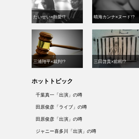
たいせい×熱愛!?
晴海カンナ×ヌード!?
三浦翔平×裁判!?
三田啓貴×前科!?
ホットトピック
千葉真一「出演」の噂
田原俊彦「ライブ」の噂
田原俊彦「出演」の噂
ジャニー喜多川「出演」の噂