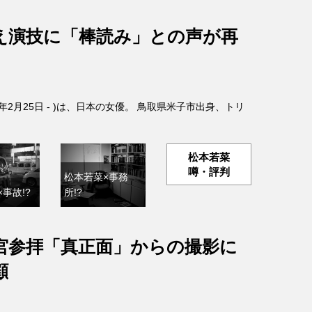
え演技に「棒読み」との声が再
4年2月25日 - )は、日本の女優。 鳥取県米子市出身、トリ
松本若菜
噂・評判
松本若菜×事務
事故!?
所!?
宮参拝「真正面」からの撮影に
顧