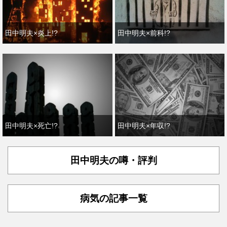
田中明夫×炎上!?
田中明夫×前科!?
田中明夫×死亡!?
田中明夫×年収!?
田中明夫の噂・評判
病気の記事一覧