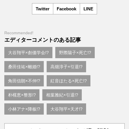
Twitter
Facebook
LINE
Recommended!
エディターコメントのある記事
大谷翔平×創価学会!?
野際陽子×死亡!?
桑田佳祐×離婚!?
高畑淳子×引退!?
角田信朗×不仲!?
紅音ほたる×死亡!?
朴槿恵×整形!?
相葉雅紀×引退!?
小林アナ×降板!?
大谷翔平×天才!?