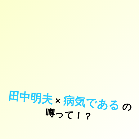
田中明夫
病気である
×
の
っ
て
！
噂
？