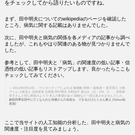
をチェックしてから語りたいものですね。
まず、田中明夫についてのwikipediaのページを確認した
ところ、病気に関する記載はありませんでした。
次に、田中明夫と病気の関係を各メディアの記事から調べ
ましたが、これもやはり関連のある物が見つかりませんで
した。
参考として、田中明夫と「病気」の関連度の低い記事・信
憑性の低い記事もリストアップします。良かったらここも
チェックしてみてください。
2012年6月14日 ... ウィキペディアによれば 敬称略 井関一 荻島真一 影万里江 小林
アトム 小林克人 志村幸美 立岡晃 田中明夫 中町由子 畠山久（元・JJS、V... ... 本田美
奈子さんと同じ病気のようで 本人の希望があり 闘病など一切公表されませんでした。
劇団四季在団中に亡くなられた俳優さんの名前を、できるだけたくさん教え (Yahoo知
恵袋)
ここで当サイトの人工知能の分析した、田中明夫と病気の
関連度・注目度を見てみましょう。