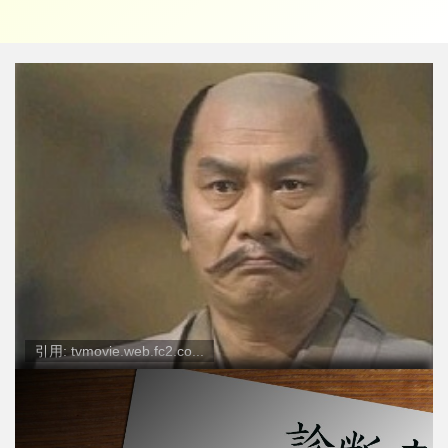
引用: tvmovie.web.fc2.co...