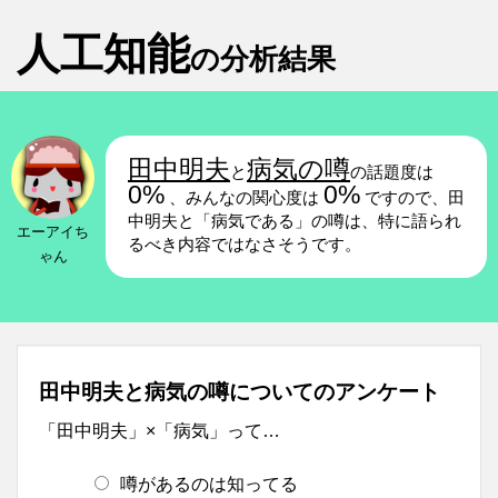
人工知能
の分析結果
田中明夫
病気の噂
と
の話題度は
0%
0%
、みんなの関心度は
ですので、田
中明夫と「病気である」の噂は、特に語られ
エーアイち
るべき内容ではなさそうです。
ゃん
田中明夫と病気の噂についてのアンケート
「田中明夫」×「病気」って…
噂があるのは知ってる