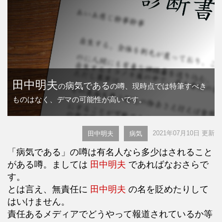
田中明夫
病気である
の
の噂、現時点では特筆すべき
ものはなく、デマの可能性が高いです。
2021年07月10日 更新
田中明夫
病気
「病気である」の噂は有名人なら多少はされること
がある噂。ましては
田中明夫
であればなおさらで
す。
とは言え、無責任に
田中明夫
の名を貶めたりして
はいけません。
責任あるメディアでどうやって報道されているか等