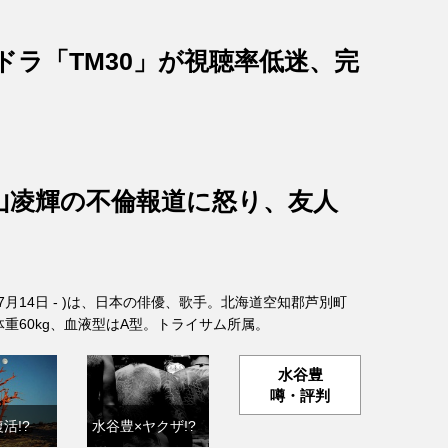
ドラ「TM30」が視聴率低迷、完
山凌輝の不倫報道に怒り、友人
年7月14日 - )は、日本の俳優、歌手。北海道空知郡芦別町
、体重60kg、血液型はA型。トライサム所属。
水谷豊
噂・評判
活!?
水谷豊×ヤクザ!?