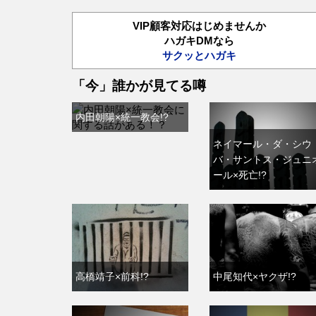
VIP顧客対応はじめませんか
ハガキDMなら
サクッとハガキ
「今」誰かが見てる噂
内田朝陽×統一教会!?
ネイマール・ダ・シウ
バ・サントス・ジュニ
ール×死亡!?
高橋靖子×前科!?
中尾知代×ヤクザ!?