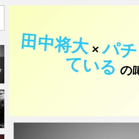
田中将大
×
て
る
の
オ