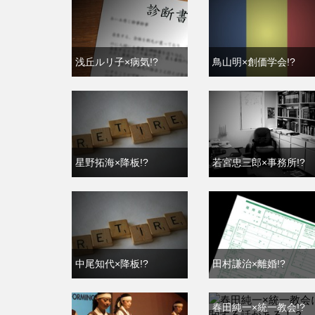
浅丘ルリ子×病気!?
鳥山明×創価学会!?
星野拓海×降板!?
若宮忠三郎×事務所!?
中尾知代×降板!?
田村謙治×離婚!?
春田純一×統一教会!?