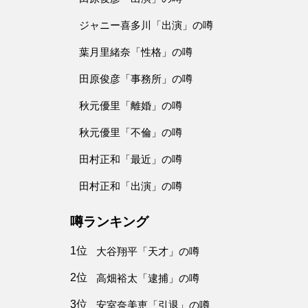
ジャニー喜多川「出演」の噂
葉月里緒奈「性格」の噂
田原俊彦「事務所」の噂
秋元優里「離婚」の噂
秋元優里「不倫」の噂
田村正和「最近」の噂
田村正和「出演」の噂
噂ランキング
1位
大谷翔平「天才」の噂
2位
高畑裕太「逮捕」の噂
3位
安室奈美恵「引退」の噂