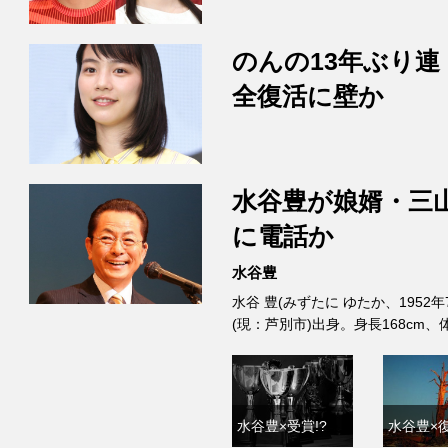
のんの13年ぶり連
全復活に壁か
水谷豊が娘婿・三
に電話か
水谷豊
水谷 豊(みずたに ゆたか、1952
(現：芦別市)出身。身長168cm
水谷豊×受賞!?
水谷豊×復