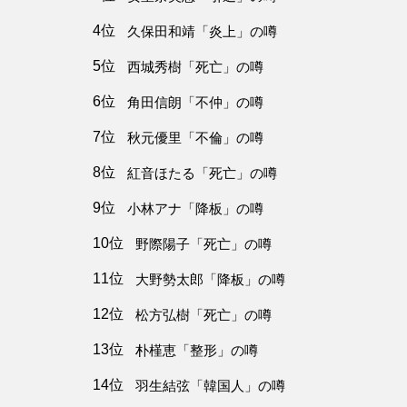
4位
久保田和靖「炎上」の噂
5位
西城秀樹「死亡」の噂
6位
角田信朗「不仲」の噂
7位
秋元優里「不倫」の噂
8位
紅音ほたる「死亡」の噂
9位
小林アナ「降板」の噂
10位
野際陽子「死亡」の噂
11位
大野勢太郎「降板」の噂
12位
松方弘樹「死亡」の噂
13位
朴槿恵「整形」の噂
14位
羽生結弦「韓国人」の噂