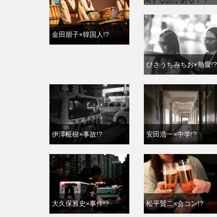
金田朋子×韓国人!?
ひさうちみちお×熱愛!?
伊澤柾樹×事故!?
安田浩一×中学!?
大久保雅史×事件!?
松平賢二×合コン!?