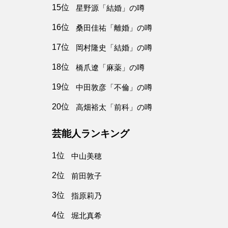
15位
星野源「結婚」の噂
16位
桑田佳祐「離婚」の噂
17位
岡村隆史「結婚」の噂
18位
橋爪遼「麻薬」の噂
19位
中田敦彦「不倫」の噂
20位
高畑裕太「前科」の噂
芸能人ランキング
1位
中山美穂
2位
前田敦子
3位
指原莉乃
4位
堀北真希