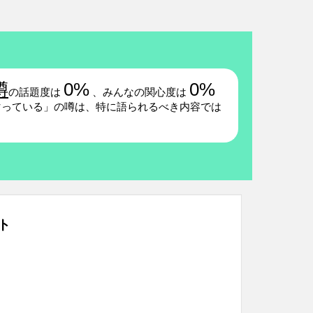
噂
0%
0%
の話題度は
、みんなの関心度は
マっている」の噂は、特に語られるべき内容では
ト