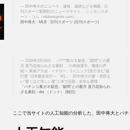
田中将大のニュース、速報、成績などを掲載 - 日
刊スポーツ新聞社のニュースサイト、 ニッカンスポ
ーツ・コム（nikkansports.com）。
田中将大 - MLB : 日刊スポーツ (日刊スポーツ)
ン
2016年3月16日 ... パ****裏ガネ疑惑」“顧問”との蜜
月 貴乃花知られざる素顔 ... の体操選手、擁護の声
続々 東南ア大会 · イチロー、1イニング2安打含む“猛
打賞” 日米最多安打へ「M1」 · 田中将大の妻・里田ま
い“驚くほど美しい妻”と米で話題 · 全米も驚嘆…
「パチンコ裏ガネ疑惑」“顧問”との蜜月 貴乃花知られ
ざる素顔 - dot.（ドット） (朝日)
ここで当サイトの人工知能の分析した、田中将大とパチ