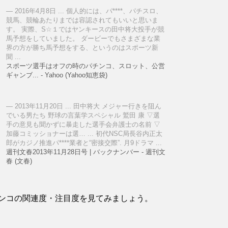
2016年4月8日 ... 個人的には、パ****、パチスロ、
競馬、競輪あたりまでは容認されてもいいと思いま
す。 実際、S☆１ではヤンキースの田中将大投手が競
馬予想をしていました。 ダービーでもさまざまな業
界の方が勝ち馬予想をする、というのはスポーツ新
聞 ...
スポーツ選手はオフの時のパチンコ、スロット、公営
ギャンブ... - Yahoo (Yahoo知恵袋)
2013年11月20日 ... 田中将大 メジャー行きを阻ん
でいる男たち 野球の言葉学スペシャル 鷲田 康 ▽選
手の意見も聞かずに暴走した選手会弁護士の名前 ▽
加藤コミッショナーは選… ... 初代NSC局長谷内正太
郎がカジノ推進パ****業者と“密接交際”. 月9ドラマ ...
週刊文春2013年11月28日号 | バックナンバー - 週刊文
春 (文春)
ンコの関連度・注目度を見てみましょう。