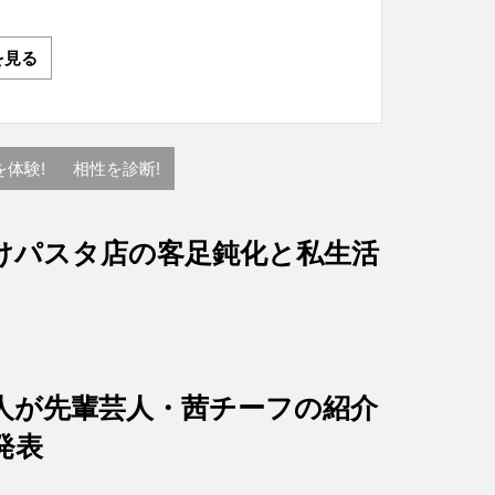
を見る
を体験!
相性を診断!
けパスタ店の客足鈍化と私生活
人が先輩芸人・茜チーフの紹介
発表