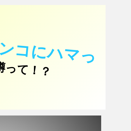
パ
チ
ン
コ
に
ハ
マ
っ
い
噂って！？