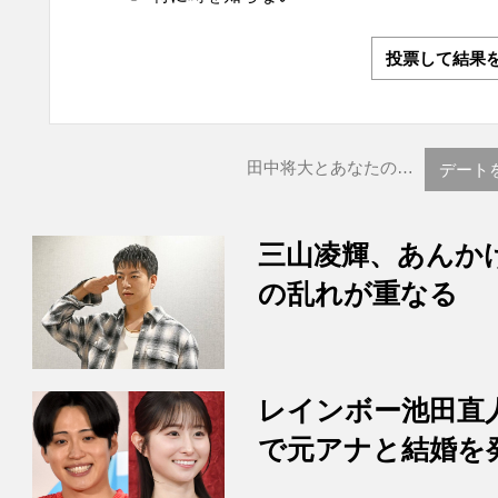
投票して結果
田中将大とあなたの…
デート
三山凌輝、あんか
の乱れが重なる
レインボー池田直
で元アナと結婚を