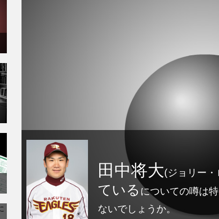
田中将大
(ジョリー・
ている
についての噂は特
ないでしょうか。