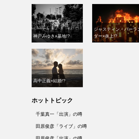
ジャスティン・バーラ
神戸みゆき×墓地!?
ダー×炎上!?
高中正義×結婚!?
ホットトピック
千葉真一「出演」の噂
田原俊彦「ライブ」の噂
田原俊彦「出演」の噂