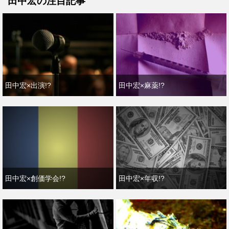
田中宏の注目記事
田中宏×出演!?
田中宏×麻薬!?
田中宏×創価学会!?
田中宏×年収!?