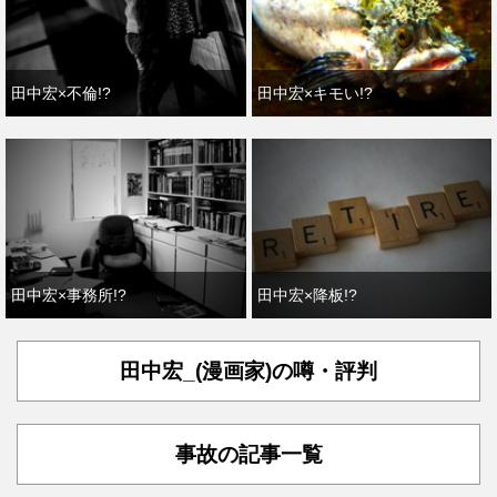
田中宏×不倫!?
田中宏×キモい!?
田中宏×事務所!?
田中宏×降板!?
田中宏_(漫画家)の噂・評判
事故の記事一覧