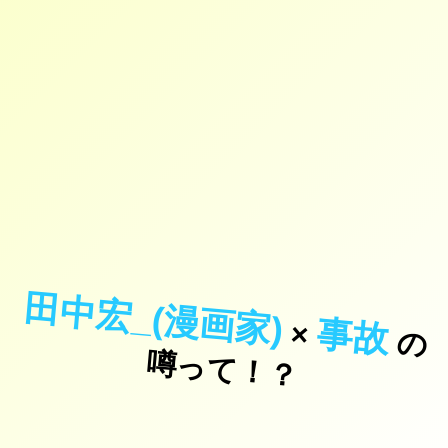
田中宏_(漫画家)
事故
×
の
っ
て
！
噂
？