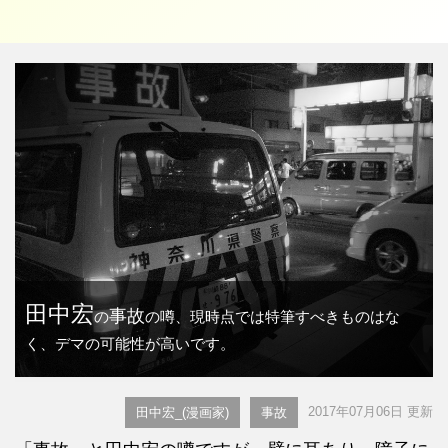
田中宏
事故
の
の噂、現時点では特筆すべきものはな
く、デマの可能性が高いです。
2017年07月06日 更新
田中宏_(漫画家)
事故