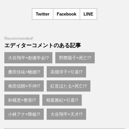
Twitter
Facebook
LINE
Recommended!
エディターコメントのある記事
大谷翔平×創価学会!?
野際陽子×死亡!?
桑田佳祐×離婚!?
高畑淳子×引退!?
角田信朗×不仲!?
紅音ほたる×死亡!?
朴槿恵×整形!?
相葉雅紀×引退!?
小林アナ×降板!?
大谷翔平×天才!?