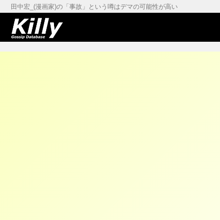
田中宏_(漫画家)の「事故」という噂はデマの可能性が高い