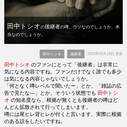
田中トシオ
後継者
の
の噂、ウソなのでしょうか、本
当なのでしょうか。
2020年03月10日 更新
田中トシオ
後継者
田中トシオ
のファンにとって「後継者」は非常に
気になる内容ですね。ファンだけでなく誰でも多少
は気になる内容じゃないでしょうか。
「何となく噂レベルで聞いたー」とか、「雑誌の広
告で見たな―」とか、そういう状態でも
田中トシ
オ
の知名度なら、根拠が無くとも後継者の噂はど
んどん拡散されて行ってしまいます。
噂には尾ヒレ背ヒレが付くと言います。実際に根拠
のある話をしたいですね。