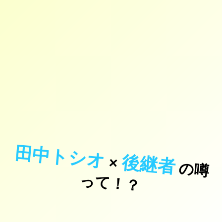
田中トシオ
後継者
×
の
噂
て
！
っ
？