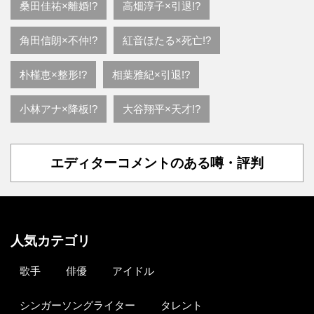
桑田佳祐×離婚!?
高畑淳子×引退!?
角田信朗×不仲!?
紅音ほたる×死亡!?
朴槿恵×整形!?
相葉雅紀×引退!?
小林アナ×降板!?
大谷翔平×天才!?
エディターコメントのある噂・評判
人気カテゴリ
歌手
俳優
アイドル
シンガーソングライター
タレント