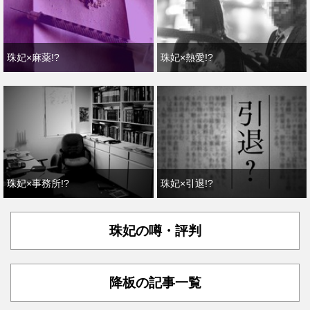
珠妃×麻薬!?
珠妃×熱愛!?
珠妃×事務所!?
珠妃×引退!?
珠妃の噂・評判
降板の記事一覧