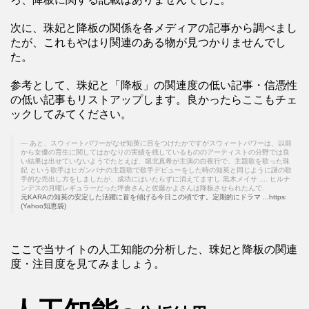
次に、珠妃と降板の関係を各メディアの記事から調べまし
たが、これもやはり関連のある物が見つかりませんでし
た。
参考として、珠妃と「降板」の関連度の低い記事・信憑性
の低い記事もリストアップします。良かったらここもチェ
ックしてみてください。
あと、スウィートパワーがなぜ知英に目をつけたかですがスウィートパワーは、以前
から女優の育生に関してはかなりの実績を残しているもののアーティストの分野では良
い結果は出せていないようでたとえば、堀北真希が主演の白夜行で、主題歌を歌った珠
妃 という歌手はヒガンバナの主題歌で歌手デビューをした時の知英と同じように謎の歌
手的な売出し方をしましたが、成功にはいたらずに消えてますし 黒木メイサ .... ヒルナ
ンデスの月曜レギュラーだった坪倉さんと佐藤かよさんは降板させられたんで.
元KARAの知英の安定した活躍に首を傾げる今日この頃です。定期的にドラマ ...https:
(Yahoo知恵袋)
ここで当サイトの人工知能の分析した、珠妃と降板の関連
度・注目度を見てみましょう。