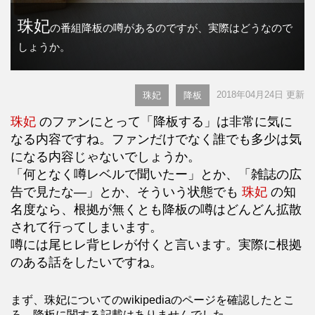
珠妃
の番組降板の噂があるのですが、実際はどうなので
しょうか。
2018年04月24日 更新
珠妃
降板
珠妃
のファンにとって「降板する」は非常に気に
なる内容ですね。ファンだけでなく誰でも多少は気
になる内容じゃないでしょうか。
「何となく噂レベルで聞いたー」とか、「雑誌の広
告で見たな―」とか、そういう状態でも
珠妃
の知
名度なら、根拠が無くとも降板の噂はどんどん拡散
されて行ってしまいます。
噂には尾ヒレ背ヒレが付くと言います。実際に根拠
のある話をしたいですね。
まず、珠妃についてのwikipediaのページを確認したとこ
ろ、降板に関する記載はありませんでした。