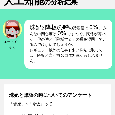
人工知能
の分析結果
珠妃
降板の噂
0%
と
の話題度は
、み
0%
んなの関心度は
ですので、関係が薄い
か、他の噂と「降板する」の噂を混同してい
エーアイち
るのではないでしょうか。
ゃん
レギュラー以外の仕事も多い珠妃に取って
は、降板と言う概念自体無縁かもしれませ
ん。
珠妃と降板の噂についてのアンケート
「珠妃」×「降板」って…