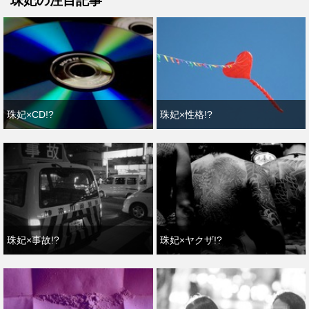
珠妃の注目記事
珠妃×CD!?
珠妃×性格!?
珠妃×事故!?
珠妃×ヤクザ!?