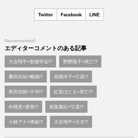
Twitter
Facebook
LINE
Recommended!
エディターコメントのある記事
大谷翔平×創価学会!?
野際陽子×死亡!?
桑田佳祐×離婚!?
高畑淳子×引退!?
角田信朗×不仲!?
紅音ほたる×死亡!?
朴槿恵×整形!?
相葉雅紀×引退!?
小林アナ×降板!?
大谷翔平×天才!?