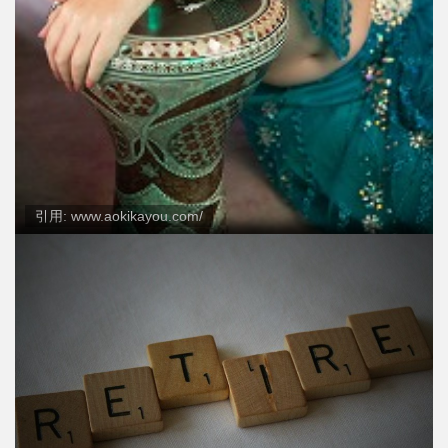
引用: www.aokikayou.com/