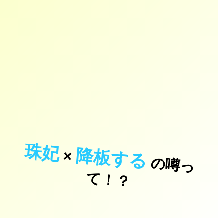
珠妃
降板する
×
の
噂
っ
！
て
？