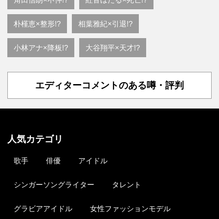
朴槿恵×整形!?
相葉雅紀×引退!?
小林アナ×降板!?
大谷翔平×天才!?
エディターコメントのある噂・評判
人気カテゴリ
歌手
俳優
アイドル
シンガーソングライター
タレント
グラビアアイドル
女性ファッションモデル