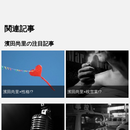
関連記事
濱田尚里の注目記事
濱田尚里×性格!?
濱田尚里×枕営業!?