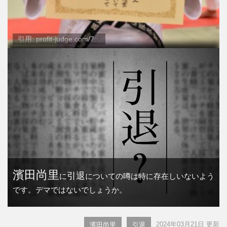
引用: profit-judge.com/7...
濱田尚里
引退
に
についての噂は特に存在しいないよう
です。デマではないでしょうか。
2024年03月21日 更新
濱田尚里
引退