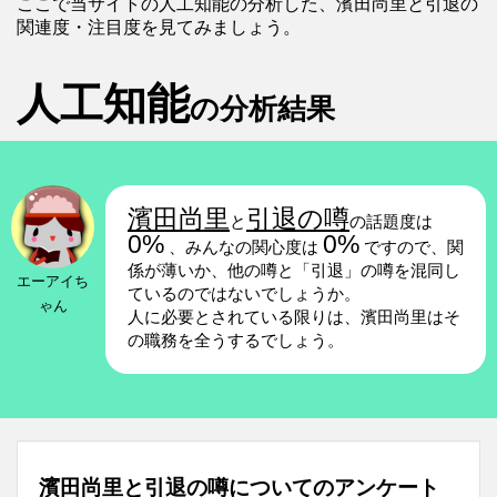
ここで当サイトの人工知能の分析した、濱田尚里と引退の
関連度・注目度を見てみましょう。
人工知能
の分析結果
濱田尚里
引退の噂
と
の話題度は
0%
0%
、みんなの関心度は
ですので、関
係が薄いか、他の噂と「引退」の噂を混同し
エーアイち
ているのではないでしょうか。
ゃん
人に必要とされている限りは、濱田尚里はそ
の職務を全うするでしょう。
濱田尚里と引退の噂についてのアンケート