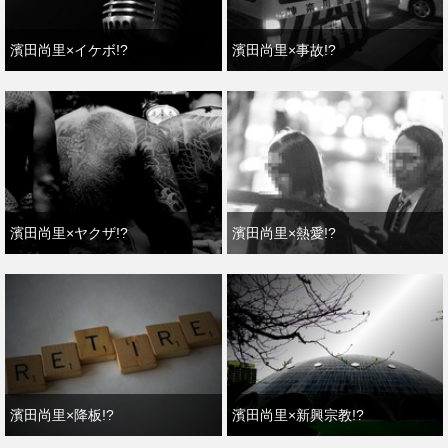
濱田尚里×イケボ!?
濱田尚里×事故!?
濱田尚里×ヤクザ!?
濱田尚里×熱愛!?
濱田尚里×降板!?
濱田尚里×新興宗教!?