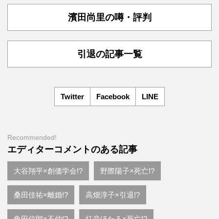
濱田尚里の噂・評判
引退の記事一覧
Twitter
Facebook
LINE
Recommended!
エディターコメントのある記事
大谷翔平×創価学会!?
野際陽子×死亡!?
桑田佳祐×離婚!?
高畑淳子×引退!?
角田信朗×不仲!?
紅音ほたる×死亡!?