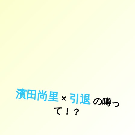
濱田尚里
引退
×
の
噂
っ
！
て
？