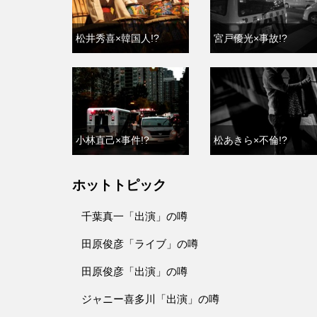
松井秀喜×韓国人!?
宮戸優光×事故!?
小林直己×事件!?
松あきら×不倫!?
ホットトピック
千葉真一「出演」の噂
田原俊彦「ライブ」の噂
田原俊彦「出演」の噂
ジャニー喜多川「出演」の噂