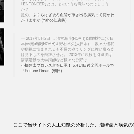
｢ENFONCER｣とは、どのような意味なのでしょう
か？
足の、ふくらはぎ後ろ血管が浮き出る病気って何かわ
かりますか (Yahoo知恵袋)
2017年5月2日 ... 清宮海斗(NOAH)＆岡林裕二(大日
本)vs潮崎豪(NOAH)＆野村卓矢(大日本) ... 数々の怪我
や病気に悩まされるも不屈の魂でリングに舞い戻る姿
は見るものを熱狂させた。 2013年に現役を引退後は
講演活動や大学講師など様々な分野で ...
小橋建太プロレス道を伝承！ 6月14日後楽園ホールで
「Fortune Dream (朝日)
ここで当サイトの人工知能の分析した、潮崎豪と病気の