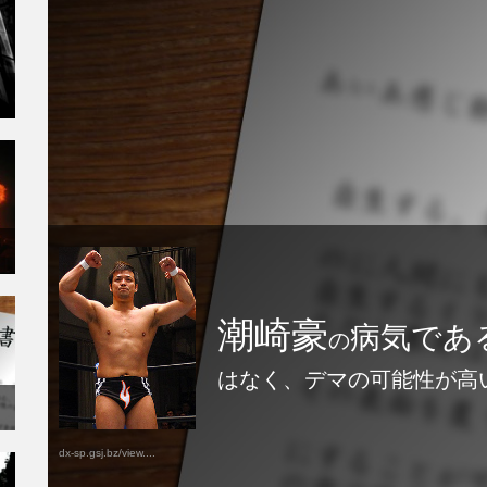
潮崎豪
病気であ
の
はなく、デマの可能性が高
dx-sp.gsj.bz/view....