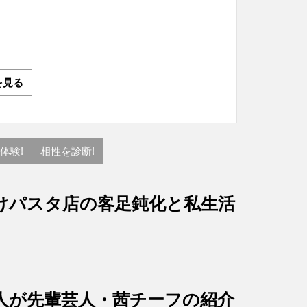
を見る
体験!
相性を診断!
けパスタ店の客足鈍化と私生活
人が先輩芸人・茜チーフの紹介