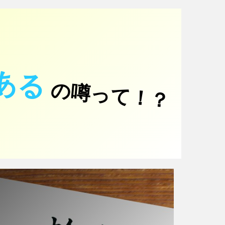
ある
の噂って！？