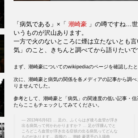
「病気である」×「
潮崎豪
」の噂ですね…世
いうものが沢山あります。
一方で火のないところに煙は立たないとも
気」のこと、きちんと調べてから語りたいで
まず、潮崎豪についてのwikipediaのページを確認
次に、潮崎豪と病気の関係を各メディアの記事から調べ
りませんでした。
参考として、潮崎豪と「病気」の関連度の低い記事・信
たらここもチェックしてみてください。
2013年6月6日 ... 足の、ふくらはぎ後ろ血管が浮き
出る病気って何かわかりますか？ ... 足が浮腫んでと
ころどころ血管が浮き出る症状の出る病気ってどんな
ものがあります... 両脚の ... 潮崎 豪選手の入場曲