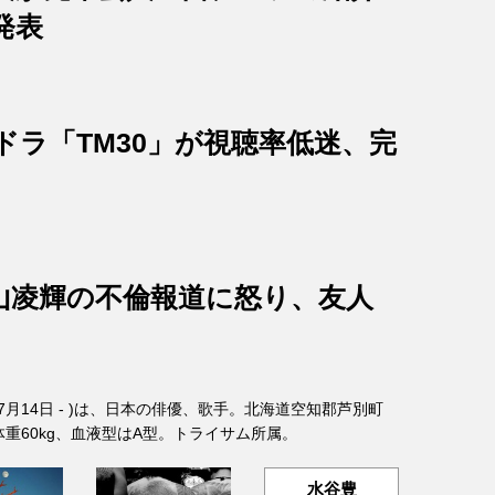
発表
ドラ「TM30」が視聴率低迷、完
山凌輝の不倫報道に怒り、友人
年7月14日 - )は、日本の俳優、歌手。北海道空知郡芦別町
、体重60kg、血液型はA型。トライサム所属。
水谷豊