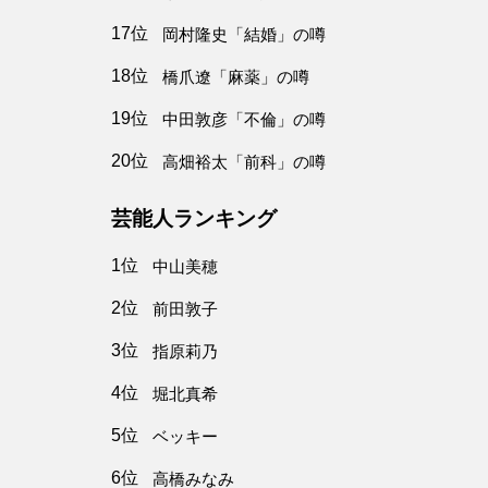
17位
岡村隆史「結婚」の噂
18位
橋爪遼「麻薬」の噂
19位
中田敦彦「不倫」の噂
20位
高畑裕太「前科」の噂
芸能人ランキング
1位
中山美穂
2位
前田敦子
3位
指原莉乃
4位
堀北真希
5位
ベッキー
6位
高橋みなみ