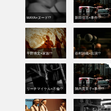
MAYA×ヌード!?
新田佳浩×事件!?
平野博文×家族!?
谷村詩織×出演!?
リーチマイケル×不倫!?
陣内貴美子×事件!?