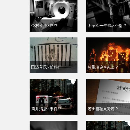
今村怜央×癌!?
キャシー中島×不倫!?
田邉草民×前科!?
村重杏奈×炎上!?
筒井清忠×事件!?
若田部遥×病気!?