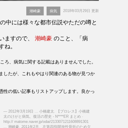
2018年03月29日 更新
潮崎豪
病気
の中には様々な都市伝説やただの噂と
言いますので、
潮崎豪
のこと、「病
すね。
したところ、病気に関する記載はありませんでした。
ましたが、これもやはり関連のある物が見つか
憑性の低い記事もリストアップします。良かっ
2012年3月19日 ... 小橋建太. 【プロレス】小橋建
太のけがと病気、復活の歴史 - N****ER まとめ ·
http:// matome.naver.jp/odai/2133071211608891301
... 潮崎豪. 2011年2月、左第四指開放性骨折のため欠