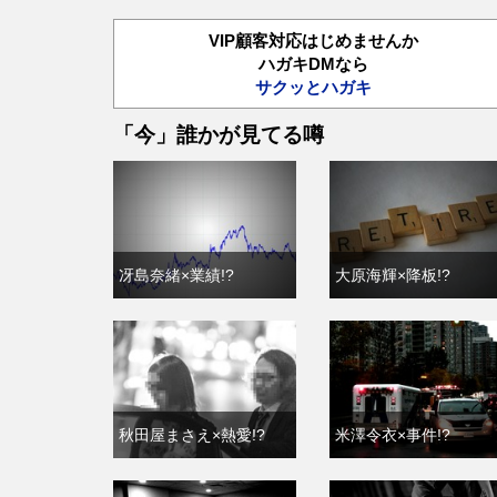
VIP顧客対応はじめませんか
ハガキDMなら
サクッとハガキ
「今」誰かが見てる噂
冴島奈緒×業績!?
大原海輝×降板!?
秋田屋まさえ×熱愛!?
米澤令衣×事件!?