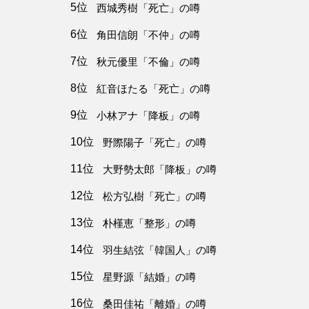
5位
西城秀樹「死亡」の噂
6位
角田信朗「不仲」の噂
7位
秋元優里「不倫」の噂
8位
紅音ほたる「死亡」の噂
9位
小林アナ「降板」の噂
10位
野際陽子「死亡」の噂
11位
大野勢太郎「降板」の噂
12位
松方弘樹「死亡」の噂
13位
朴槿恵「整形」の噂
14位
羽生結弦「韓国人」の噂
15位
星野源「結婚」の噂
16位
桑田佳祐「離婚」の噂