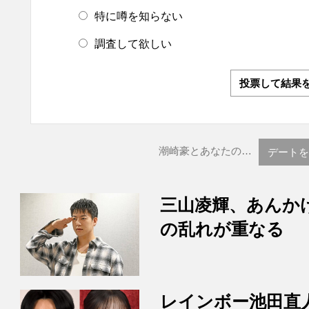
特に噂を知らない
調査して欲しい
投票して結果
潮崎豪とあなたの…
デートを
三山凌輝、あんか
の乱れが重なる
レインボー池田直