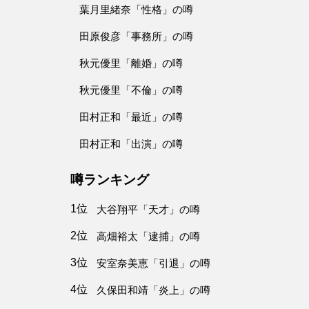
葉月里緒奈「性格」の噂
田原俊彦「事務所」の噂
秋元優里「離婚」の噂
秋元優里「不倫」の噂
田村正和「最近」の噂
田村正和「出演」の噂
噂ランキング
1位
大谷翔平「天才」の噂
2位
高畑裕太「逮捕」の噂
3位
安室奈美恵「引退」の噂
4位
久保田和靖「炎上」の噂