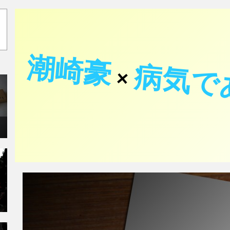
潮崎豪
病気で
×