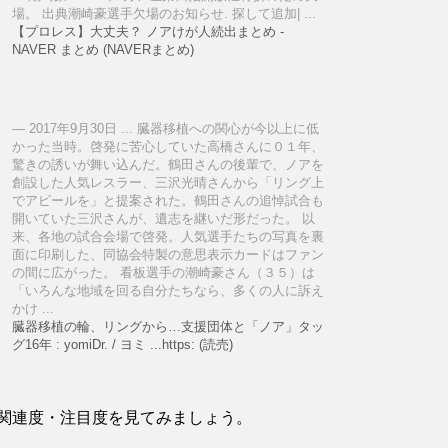
場。 出典潮崎豪選手欠場のお知らせ. 探して追加| ...
【プロレス】大丈夫？ ノアけが人続出まとめ -
NAVER まとめ (NAVERまとめ)
2017年9月30日 ... 臓器移植への関心が今以上に低
かった当時。啓発に苦心していた高橋さんに０１年、
驚きの誘いが舞い込んだ。鶴田さんの後輩で、ノアを
創設した人気レスラー、三沢光晴さんから「リング上
でアピールを」と提案された。鶴田さんの追悼試合も
開いていた三沢さんが、遺志を継いだ形だった。 以
来、各地の試合会場で啓発。人気選手たちの写真を裏
面に印刷した、同協会特製の意思表示カードはファン
の間に広がった。 看板選手の潮崎豪さん（３５）は
「いろんな地域を回る自分たちなら、多くの人に訴え
かけ ...
臓器移植の輪、リングから…支援団体と「ノア」タッ
グ16年 : yomiDr. / ヨミ ...https: (読売)
関連度・注目度を見てみましょう。