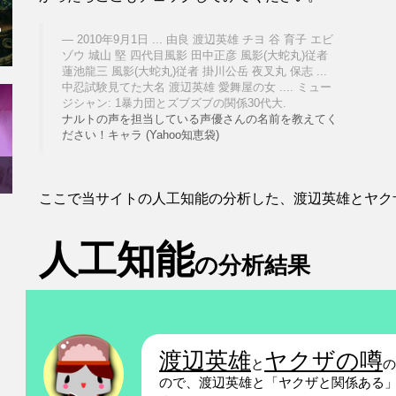
わ
2010年9月1日 ... 由良 渡辺英雄 チヨ 谷 育子 エビ
ゾウ 城山 堅 四代目風影 田中正彦 風影(大蛇丸)従者
蓮池龍三 風影(大蛇丸)従者 掛川公岳 夜叉丸 保志 ...
中忍試験見てた大名 渡辺英雄 愛舞屋の女 .... ミュー
ジシャン: 1暴力団とズブズブの関係30代大.
ナルトの声を担当している声優さんの名前を教えてく
ださい！キャラ (Yahoo知恵袋)
ここで当サイトの人工知能の分析した、渡辺英雄とヤク
人工知能
の分析結果
渡辺英雄
ヤクザの噂
と
ので、渡辺英雄と「ヤクザと関係ある