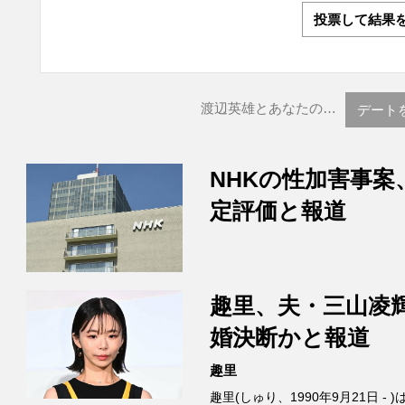
投票して結果
渡辺英雄とあなたの…
デート
NHKの性加害事案
定評価と報道
趣里、夫・三山凌
婚決断かと報道
趣里
趣里(しゅり、1990年9月21日 