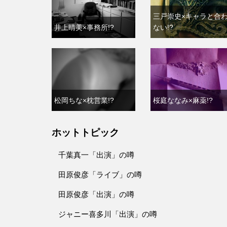
三戸崇史×キャラと合
井上晴美×事務所!?
ない!?
松岡ちな×枕営業!?
桜庭ななみ×麻薬!?
ホットトピック
千葉真一「出演」の噂
田原俊彦「ライブ」の噂
田原俊彦「出演」の噂
ジャニー喜多川「出演」の噂