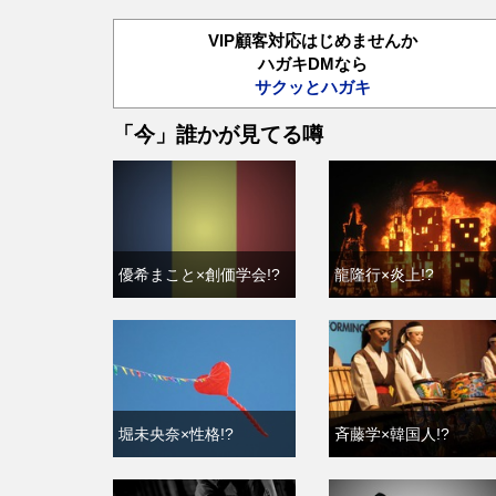
VIP顧客対応はじめませんか
ハガキDMなら
サクッとハガキ
「今」誰かが見てる噂
優希まこと×創価学会!?
龍隆行×炎上!?
堀未央奈×性格!?
斉藤学×韓国人!?