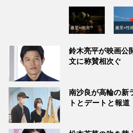
趣里×出演!?
趣里×性格
鈴木亮平が映画公
文に称賛相次ぐ
南沙良が高輪の新
トとデートと報道