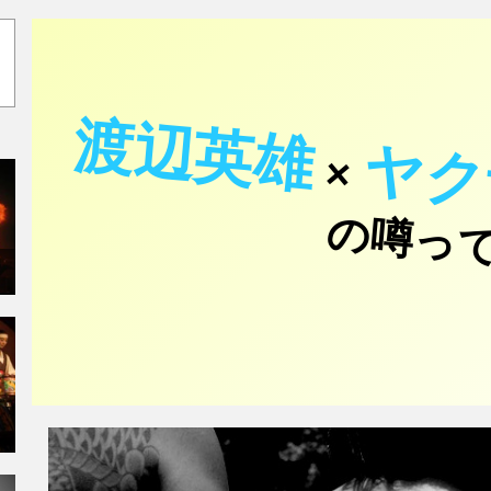
渡辺英雄
ヤク
×
の噂っ