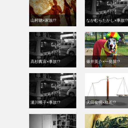
山村聰×家族!?
なかむらたかし×事故!?
高杉真宙×事故!?
篠井英介×一発屋!?
瀬川瑛子×事故!?
天田俊明×格差!?