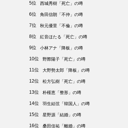
5位
西城秀樹「死亡」の噂
6位
角田信朗「不仲」の噂
7位
秋元優里「不倫」の噂
8位
紅音ほたる「死亡」の噂
9位
小林アナ「降板」の噂
10位
野際陽子「死亡」の噂
11位
大野勢太郎「降板」の噂
12位
松方弘樹「死亡」の噂
13位
朴槿恵「整形」の噂
14位
羽生結弦「韓国人」の噂
15位
星野源「結婚」の噂
16位
桑田佳祐「離婚」の噂