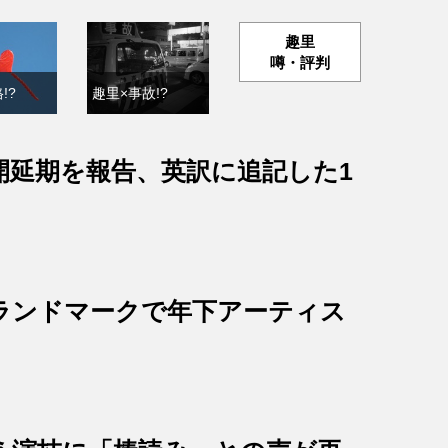
趣里
噂・評判
!?
趣里×事故!?
開延期を報告、英訳に追記した1
ランドマークで年下アーティス