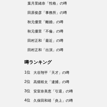
葉月里緒奈「性格」の噂
田原俊彦「事務所」の噂
秋元優里「離婚」の噂
秋元優里「不倫」の噂
田村正和「最近」の噂
田村正和「出演」の噂
噂ランキング
1位
大谷翔平「天才」の噂
2位
高畑裕太「逮捕」の噂
3位
安室奈美恵「引退」の噂
4位
久保田和靖「炎上」の噂