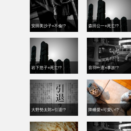
安田美沙子×不倫!?
森田公一×死亡!?
岩下悠子×死亡!?
音羽一憲×事故!?
大野勢太郎×引退!?
降幡愛×可愛い!?