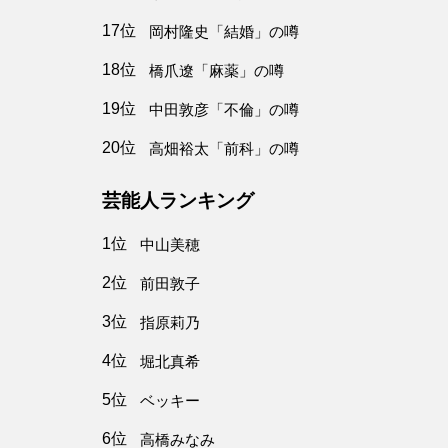
17位
岡村隆史「結婚」の噂
18位
橋爪遼「麻薬」の噂
19位
中田敦彦「不倫」の噂
20位
高畑裕太「前科」の噂
芸能人ランキング
1位
中山美穂
2位
前田敦子
3位
指原莉乃
4位
堀北真希
5位
ベッキー
6位
高橋みなみ