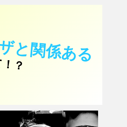
ザと関係ある
て！？