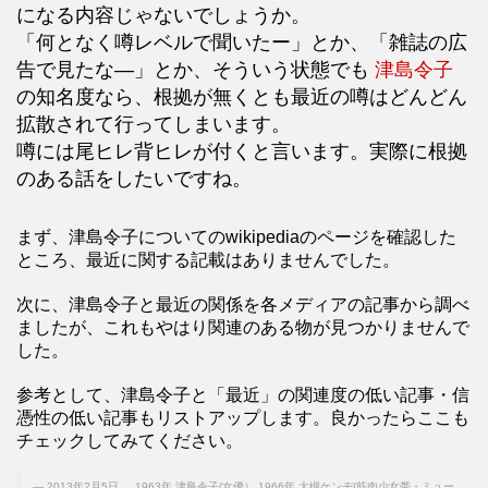
になる内容じゃないでしょうか。
「何となく噂レベルで聞いたー」とか、「雑誌の広
告で見たな―」とか、そういう状態でも
津島令子
の知名度なら、根拠が無くとも最近の噂はどんどん
拡散されて行ってしまいます。
噂には尾ヒレ背ヒレが付くと言います。実際に根拠
のある話をしたいですね。
まず、津島令子についてのwikipediaのページを確認した
ところ、最近に関する記載はありませんでした。
次に、津島令子と最近の関係を各メディアの記事から調べ
ましたが、これもやはり関連のある物が見つかりませんで
した。
参考として、津島令子と「最近」の関連度の低い記事・信
憑性の低い記事もリストアップします。良かったらここも
チェックしてみてください。
2013年2月5日 ... 1963年 津島令子(女優） 1966年 大槻ケンヂ(筋肉少女帯・ミュー