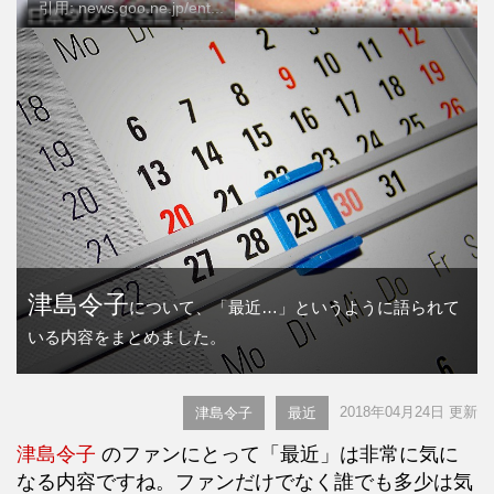
引用: news.goo.ne.jp/ent...
津島令子
について、「最近…」というように語られて
いる内容をまとめました。
2018年04月24日 更新
津島令子
最近
津島令子
のファンにとって「最近」は非常に気に
なる内容ですね。ファンだけでなく誰でも多少は気