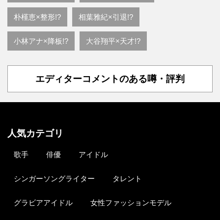
朴槿恵×整形!?
相葉雅紀×引退!?
小林アナ×降板!?
大谷翔平×天才!?
エディターコメントのある噂・評判
人気カテゴリ
歌手
俳優
アイドル
シンガーソングライター
タレント
グラビアアイドル
女性ファッションモデル