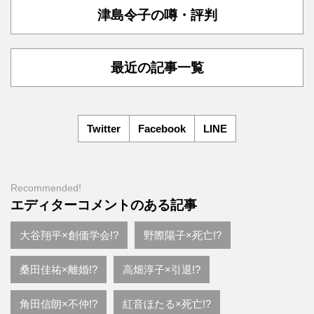
津島令子の噂・評判
最近の記事一覧
Twitter
Facebook
LINE
Recommended!
エディターコメントのある記事
大谷翔平×創価学会!?
野際陽子×死亡!?
桑田佳祐×離婚!?
高畑淳子×引退!?
角田信朗×不仲!?
紅音ほたる×死亡!?