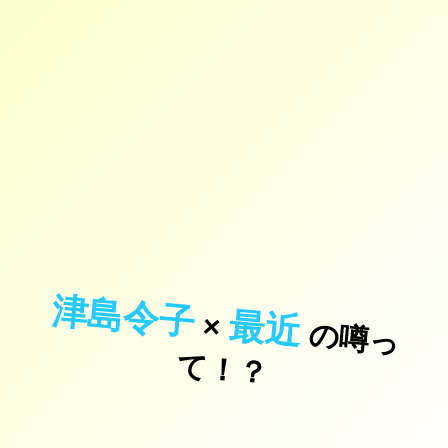
津島令子
最近
×
の
噂
っ
！
て
？