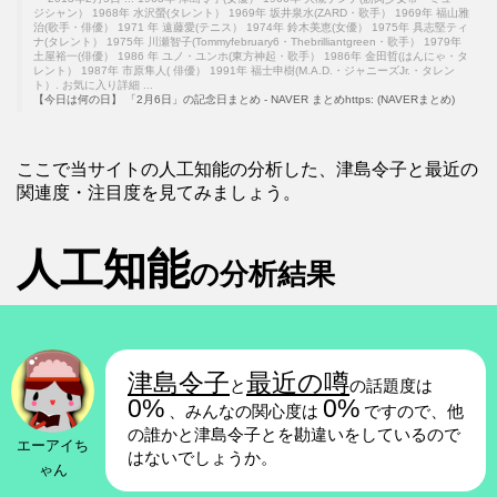
ジシャン） 1968年 水沢螢(タレント） 1969年 坂井泉水(ZARD・歌手） 1969年 福山雅
治(歌手・俳優） 1971 年 遠藤愛(テニス） 1974年 鈴木美恵(女優） 1975年 具志堅ティ
ナ(タレント） 1975年 川瀬智子(Tommyfebruary6・Thebrilliantgreen・歌手） 1979年
土屋裕一(俳優） 1986 年 ユノ・ユンホ(東方神起・歌手） 1986年 金田哲(はんにゃ・タ
レント） 1987年 市原隼人( 俳優） 1991年 福士申樹(M.A.D.・ジャニーズJr.・タレン
ト）. お気に入り詳細 ...
【今日は何の日】 「2月6日」の記念日まとめ - NAVER まとめhttps: (NAVERまとめ)
ここで当サイトの人工知能の分析した、津島令子と最近の
関連度・注目度を見てみましょう。
人工知能
の分析結果
津島令子
最近の噂
と
の話題度は
0%
0%
、みんなの関心度は
ですので、他
の誰かと津島令子とを勘違いをしているので
エーアイち
はないでしょうか。
ゃん