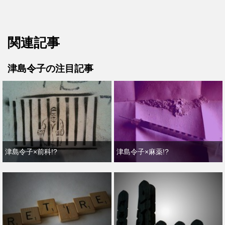
関連記事
津島令子の注目記事
津島令子×前科!?
津島令子×麻薬!?