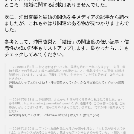
ところ、結婚に関する記載はありませんでした。
次に、沖田杏梨と結婚の関係を各メディアの記事から調べ
ましたが、これもやはり関連のある物が見つかりませんで
した。
参考として、沖田杏梨と「結婚」の関連度の低い記事・信
憑性の低い記事もリストアップします。良かったらここも
チェックしてみてください。
2015年11月8日 ... 彼とは付き合って2年、同棲を始めて半年になります。 先日、義
姉夫婦とその子供2人(3 歳と1歳)私達とで出掛けること... 青島桜沙さんの画像. 結婚相
談所をしています。 いまは、同棲して半年。 付き合っていた頃を足せば、２年半のお
付き合い ...
沖田あんりってエロいよね？ - 沖田杏梨さんですか。かなり巨乳の人です (Yahoo知恵
袋)
2014年5月13日 ... 沖田杏梨」さんかな？ 唇が厚く叶恭子に私は似てると思います
参考URL：http:// ameblo.jp/anri-okita/. good; 0; 件. 通報する. この回答へのお礼. ご回
答ありがとうございます。 確かに叶恭子さんに似ていますね、 ですが沖田杏梨さんで
はない ...
AV女優を探しています。 - 性の悩み 締切済 | 教えて！ (教えてgoo)
2016年1月25日 ... ファンも結婚対象になるのか聞かれると、「もし気が合う人であ
れば」とチャンスがあることを語り、集まったファンをときめかせていた。（翻訳・編