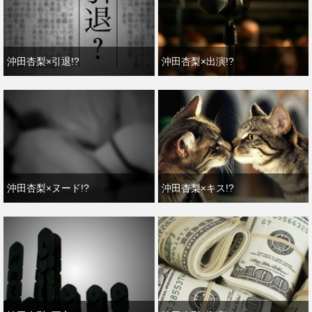
沖田杏梨×引退!?
沖田杏梨×出演!?
沖田杏梨×ヌード!?
沖田杏梨×キス!?