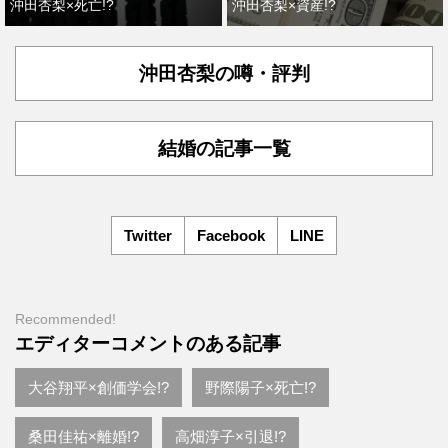
沖田杏梨×死亡!?
沖田杏梨×資産!?
沖田杏梨の噂・評判
結婚の記事一覧
Twitter
Facebook
LINE
Recommended!
エディターコメントのある記事
大谷翔平×創価学会!?
野際陽子×死亡!?
桑田佳祐×離婚!?
高畑淳子×引退!?