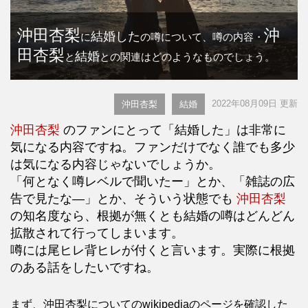
沖田杏梨
沖
結婚した
に
の噂について、噂の内容・
田杏梨
結婚
と
との関連はどのようなものでしょう。
2022年08月09日 更新
沖田杏梨
結婚
沖田杏梨
のファンにとって「結婚した」は非常に
気になる内容ですね。ファンだけでなく誰でも多少
は気になる内容じゃないでしょうか。
「何となく噂レベルで聞いたー」とか、「雑誌の広
告で見たな―」とか、そういう状態でも
沖田杏梨
の知名度なら、根拠が無くとも結婚の噂はどんどん
拡散されて行ってしまいます。
噂には尾ヒレ背ヒレが付くと言います。実際に根拠
のある話をしたいですね。
まず、沖田杏梨についてのwikipediaのページを確認した