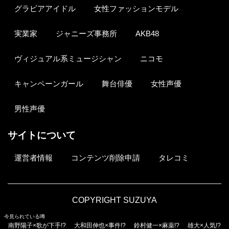
グラビアアイドル
女性ファッションモデル
実業家
ジャニーズ事務所
AKB48
ヴィジュアル系ミュージシャン
ニコモ
キャンペーンガール
舞台俳優
女性声優
男性声優
サイトについて
運営者情報
コンテンツ削除申請
タレコミ
COPYRIGHT SUZUYA
今見られている噂
南野陽子×歌が下手!?
大和田伸也×事件!?
鈴村健一×麻薬!?
雄大×人気!?