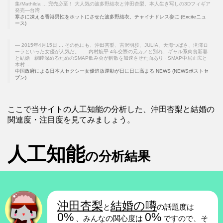
集/Mathilda ... 完売必至！ 大人気の波多野結衣と沖田杏梨、本人生き写しの3Dフィギア
発売―台湾
寒さに凍える香港男性をホットにさせた波多野結衣、チャイナドレス姿に (Exciteニュ
ース)
2015年4月15日 ... その他にも、沖田杏梨、吉沢明歩、JULIA、天海つばさ、滝澤ロ
ーラといった女優が人気だ。 .... 内村航平 4年交際の元カノと別れ、ギャル系肉食新妻
と結婚 · 親睦深めるためのSMAP飲み会が解散を加速させた面あり · SMAP中居正広と
木村 ...
中国政府による日本人セクシー女優追放運動が日に日に高まる NEWS (NEWSポストセ
ブン)
ここで当サイトの人工知能の分析した、沖田杏梨と結婚の
関連度・注目度を見てみましょう。
人工知能
の分析結果
沖田杏梨
結婚の噂
と
の話題度は
0%
0%
、みんなの関心度は
ですので、そ