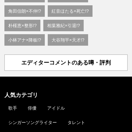
角田信朗×不仲!?
紅音ほたる×死亡!?
朴槿恵×整形!?
相葉雅紀×引退!?
小林アナ×降板!?
大谷翔平×天才!?
エディターコメントのある噂・評判
人気カテゴリ
歌手
俳優
アイドル
シンガーソングライター
タレント