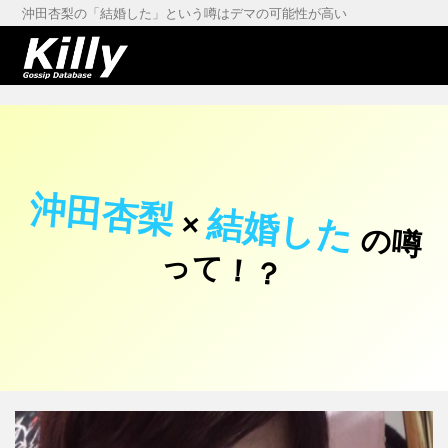
沖田杏梨の「結婚した」という噂はデマの可能性が高い
沖田杏梨
結婚した
×
の
噂
て
！
っ
？