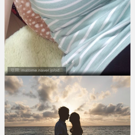
引用: matome.naver.jp/od...