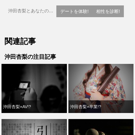
沖田杏梨とあなたの…
デートを体験!
相性を診断!
関連記事
沖田杏梨の注目記事
沖田杏梨×AV!?
沖田杏梨×卒業!?