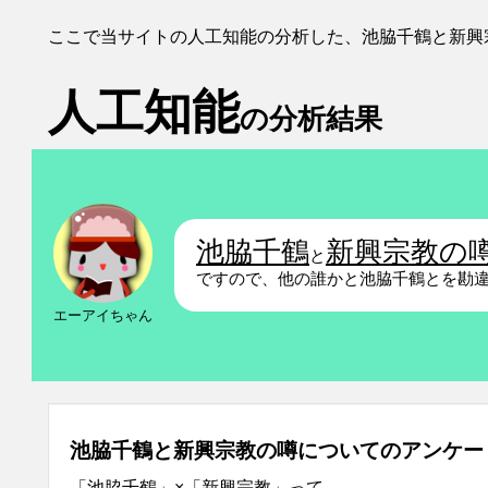
ここで当サイトの人工知能の分析した、池脇千鶴と新興
人工知能
の分析結果
池脇千鶴
新興宗教の
と
ですので、他の誰かと池脇千鶴とを勘
エーアイちゃん
池脇千鶴と新興宗教の噂についてのアンケー
「池脇千鶴」×「新興宗教」って…