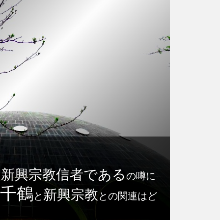
新興宗教信者である
に
の噂に
千鶴
新興宗教
と
との関連はど