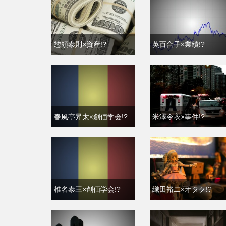
惣領泰則×資産!?
英百合子×業績!?
春風亭昇太×創価学会!?
米澤令衣×事件!?
椎名泰三×創価学会!?
織田裕二×オタク!?