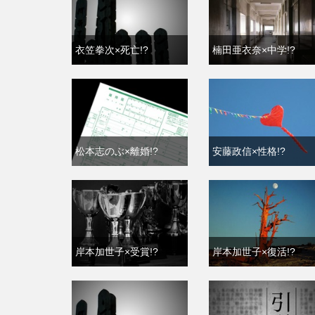
衣笠拳次×死亡!?
楠田亜衣奈×中学!?
松本志のぶ×離婚!?
安藤政信×性格!?
岸本加世子×受賞!?
岸本加世子×復活!?