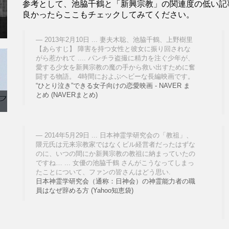
参考として、池脇千鶴と「新興宗教」の関連度の低い記
良かったらここもチェックしてみてください。
2013年2月10日 ... 妻夫木聡、池脇千鶴、上野樹里
【あらすじ】 障害を持つ女性と彼女に振り回されな
がら惹かれて .... パンチラ盗撮に精力を注ぐ少年が、
愛する少女を新興宗教の魔の手から救い出すために奮
闘する物語。 4時間におよぶヘビーな長編映画です。
“ひとり泣き”できる女子向けの恋愛映画 - NAVER ま
とめ (NAVERまとめ)
2014年5月29日 ... 日本神霊学研究会の「教祖」、
隈元氏は元来宗教家ではなくビル経営者だったはずな
のに、いつの間にか新興宗教の教祖に納まっていたの
ですね… ... 女優の池脇千鶴 さんがこうなってしまっ
たことについて、ファンの皆さんはどう思い.
日本神霊学研究会（通称：日神会）の神霊能力者の職
員はなぜ辞める方 (Yahoo知恵袋)