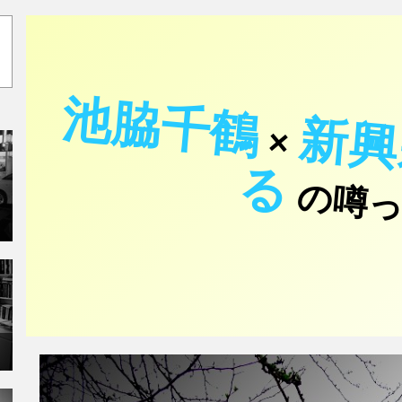
池脇千鶴
×
る
の噂っ