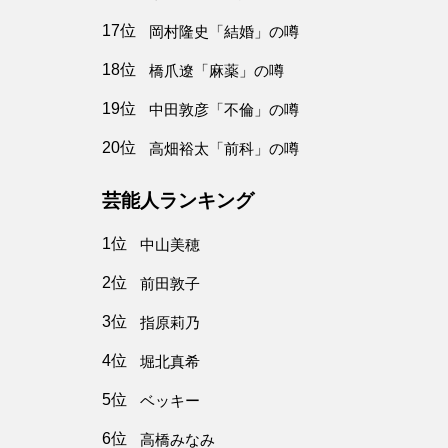
17位
岡村隆史「結婚」の噂
18位
橋爪遼「麻薬」の噂
19位
中田敦彦「不倫」の噂
20位
高畑裕太「前科」の噂
芸能人ランキング
1位
中山美穂
2位
前田敦子
3位
指原莉乃
4位
堀北真希
5位
ベッキー
6位
高橋みなみ