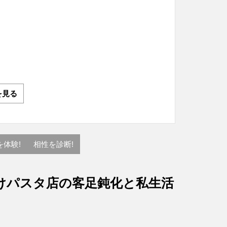
を見る
を体験!
相性を診断!
けパスタ店の客足鈍化と私生活