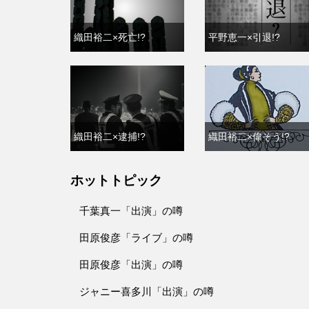
織田裕二×死亡!?
平野恵一×引退!?
織田裕二×逮捕!?
織田裕二×偉そう!?
ホットトピック
千葉真一「出演」の噂
田原俊彦「ライブ」の噂
田原俊彦「出演」の噂
ジャニー喜多川「出演」の噂