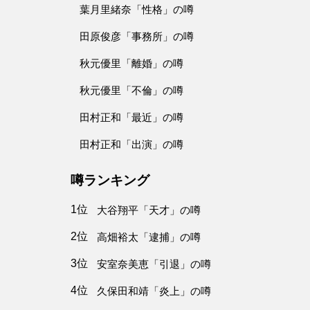
葉月里緒奈「性格」の噂
田原俊彦「事務所」の噂
秋元優里「離婚」の噂
秋元優里「不倫」の噂
田村正和「最近」の噂
田村正和「出演」の噂
噂ランキング
1位
大谷翔平「天才」の噂
2位
高畑裕太「逮捕」の噂
3位
安室奈美恵「引退」の噂
4位
久保田和靖「炎上」の噂