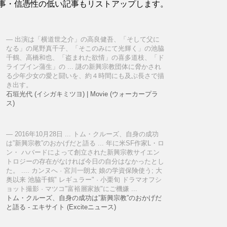
事・信憑性の低い記事もリストアップします。
出演は「横道世之介」の高良健吾、「そして父に
なる」の尾野真千子、「そこのみにて光輝く」の池脇
千鶴、高橋和也、「盗まれた欲情」の喜多道枝、「ド
ライブイン蒲生」の ... 謎の新興宗教団体に脅かされ
る少年少女の愛と闘いを、約４時間にも及ぶ長さで描
き出す。
石垣光代 (イシガキミツヨ) | Movie (ウォーカープラ
ス)
2016年10月28日 ... トム・クルーズ、自身の成功
は”新興宗教”のおかげだと語る ... 年に米SF作家L・ロ
ン・ ハバードによって創立された新興宗教サイエン
トロジーの存在がなければ今日の自分はなかったとし
た。 .... カンヌへ · 宮川一朗太 娘の学資保険使う; 大
奥以来 池脇千鶴" レギュラー" · 小栗旬 ドラマオフシ
ョット撮影 · マツコ"富裕層家族"にご機嫌 ...
トム・クルーズ、自身の成功は”新興宗教”のおかげだ
と語る - エキサイト (Exciteニュース)