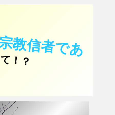
新
興
宗
教
信
者
で
あ
て！？