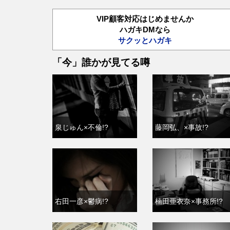
VIP顧客対応はじめませんか
ハガキDMなら
サクッとハガキ
「今」誰かが見てる噂
泉じゅん×不倫!?
藤岡弘、×事故!?
右田一彦×鬱病!?
楠田亜衣奈×事務所!?