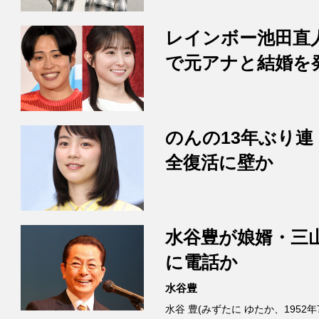
レインボー池田直
で元アナと結婚を
のんの13年ぶり連
全復活に壁か
水谷豊が娘婿・三
に電話か
水谷豊
水谷 豊(みずたに ゆたか、1952