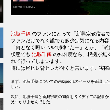
hp8.0zero.jp/ib/vi...
池脇千鶴
のファンにとって「新興宗教信者で
ファンだけでなく誰でも多少は気になる内容
「何となく噂レベルで聞いたー」とか、「雑
状態でも
池脇千鶴
の知名度なら、根拠が無
れて行ってしまいます。
噂には尾ヒレ背ヒレが付くと言います。実際
まず、池脇千鶴についてのwikipediaのページを確
した。
次に、池脇千鶴と新興宗教の関係を各メディアの記事か
見つかりませんでした。