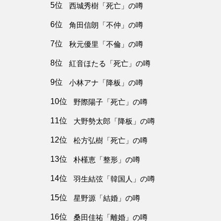
5位
西城秀樹「死亡」の噂
6位
角田信朗「不仲」の噂
7位
秋元優里「不倫」の噂
8位
紅音ほたる「死亡」の噂
9位
小林アナ「降板」の噂
10位
野際陽子「死亡」の噂
11位
大野勢太郎「降板」の噂
12位
松方弘樹「死亡」の噂
13位
朴槿恵「整形」の噂
14位
羽生結弦「韓国人」の噂
15位
星野源「結婚」の噂
16位
桑田佳祐「離婚」の噂