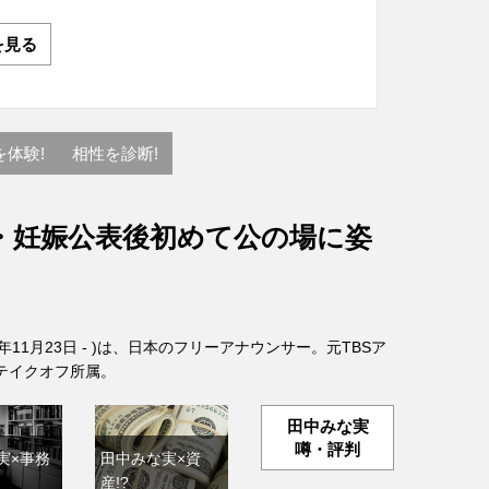
を見る
を体験!
相性を診断!
・妊娠公表後初めて公の場に姿
6年11月23日 - )は、日本のフリーアナウンサー。元TBSア
テイクオフ所属。
田中みな実
噂・評判
実×事務
田中みな実×資
産!?