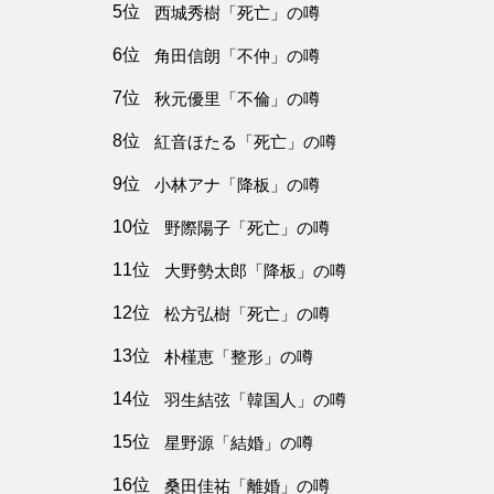
5位
西城秀樹「死亡」の噂
6位
角田信朗「不仲」の噂
7位
秋元優里「不倫」の噂
8位
紅音ほたる「死亡」の噂
9位
小林アナ「降板」の噂
10位
野際陽子「死亡」の噂
11位
大野勢太郎「降板」の噂
12位
松方弘樹「死亡」の噂
13位
朴槿恵「整形」の噂
14位
羽生結弦「韓国人」の噂
15位
星野源「結婚」の噂
16位
桑田佳祐「離婚」の噂