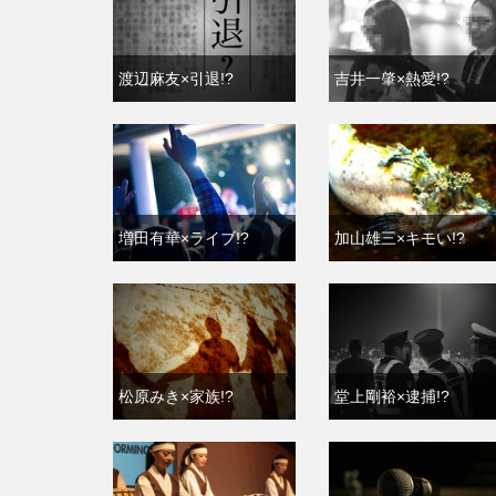
渡辺麻友×引退!?
吉井一肇×熱愛!?
増田有華×ライブ!?
加山雄三×キモい!?
松原みき×家族!?
堂上剛裕×逮捕!?