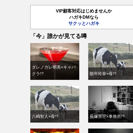
VIP顧客対応はじめませんか
ハガキDMなら
サクッとハガキ
「今」誰かが見てる噂
ダレノガレ明美×キャバ
クラ!?
能年玲奈×母!?
八嶋智人×母!?
長塚京三×事務所!?