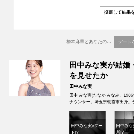
投票して結果
橋本麻里とあなたの…
デート
田中みな実が結婚
を見せたか
田中みな実
田中 みな実(たなか みなみ、198
ナウンサー。埼玉県朝霞市出身。
田中みな実×ヌー
田中みな
ド!?
所!?