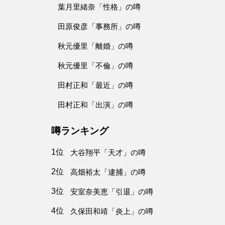
葉月里緒奈「性格」の噂
田原俊彦「事務所」の噂
秋元優里「離婚」の噂
秋元優里「不倫」の噂
田村正和「最近」の噂
田村正和「出演」の噂
噂ランキング
1位
大谷翔平「天才」の噂
2位
高畑裕太「逮捕」の噂
3位
安室奈美恵「引退」の噂
4位
久保田和靖「炎上」の噂