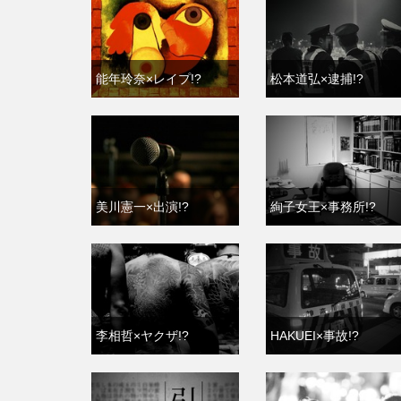
能年玲奈×レイプ!?
松本道弘×逮捕!?
美川憲一×出演!?
絢子女王×事務所!?
李相哲×ヤクザ!?
HAKUEI×事故!?