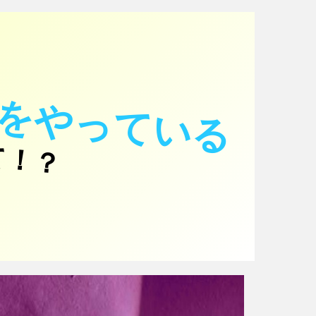
をやっている
て！？