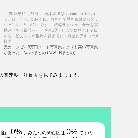
2015年11月24日 ... 橋本麻里@hashimoto_tokyo ·
フォローする. まあでもデカさとか重さ勝負ならタッ
シェンの「SUMO」です ... 続編ラッシュ。全米を震
撼させてる最恐ホラー映画5選 · ピカソに並ぶ！？日
本の「絵文字」が世界を変えてた · 麻薬とアルコール
検出…
完売「ジゼル8万円ヌード写真集」よりも高い写真集
があった - Naverまとめ (NAVERまとめ)
の関連度・注目度を見てみましょう。
0%
0%
題度は
、みんなの関心度は
ですの