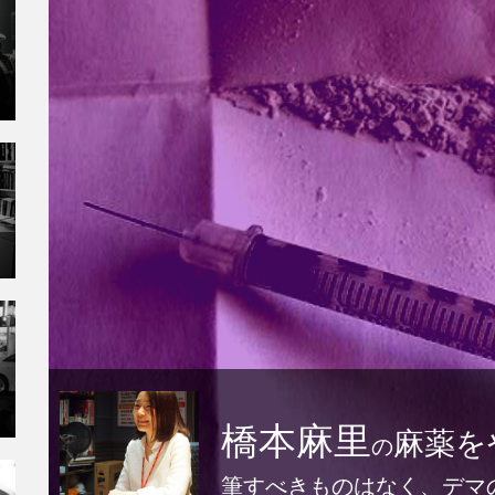
橋本麻里
麻薬を
の
筆すべきものはなく、デマ