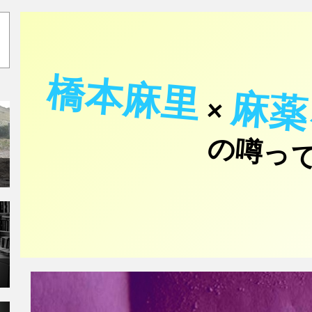
橋本麻里
麻薬
×
の噂っ