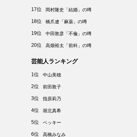
17位
岡村隆史「結婚」の噂
18位
橋爪遼「麻薬」の噂
19位
中田敦彦「不倫」の噂
20位
高畑裕太「前科」の噂
芸能人ランキング
1位
中山美穂
2位
前田敦子
3位
指原莉乃
4位
堀北真希
5位
ベッキー
6位
高橋みなみ