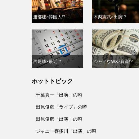
渡部建×韓国人!?
木梨憲武×出演!?
西尾勝×最近!?
シャドウWX×資産!?
ホットトピック
千葉真一「出演」の噂
田原俊彦「ライブ」の噂
田原俊彦「出演」の噂
ジャニー喜多川「出演」の噂