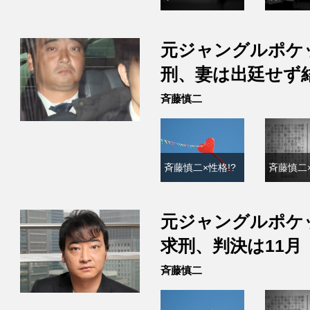
元ジャングルポケ
刑、妻は出廷せず
斉藤慎二
斉藤慎二×性格!?
斉藤慎二×
元ジャングルポケ
求刑、判決は11月
斉藤慎二