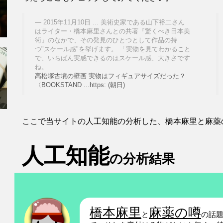
2015年11月10日 ... 美術史家である山下裕二さん
はライター・橋本麻里さんとの共著『驚くべき日本美
術』のなかで、その発見のひとつとして作品の持
つ"スケール感"を挙げます。 「実物を見てわかること
で、いちばん実感できるのはスケール感、大きさです
ね。
高松塚古墳の壁画 実物はフィギュアサイズだった？
〈BOOKSTAND ...https: (朝日)
ここで当サイトの人工知能の分析した、橋本麻里と麻薬
人工知能
の分析結果
橋本麻里
麻薬の噂
と
の話