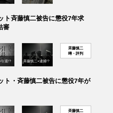
ット斉藤慎二被告に懲役7年求
結審
斉藤慎二
噂・評判
引退!?
斉藤慎二×逮捕!?
ット・斉藤慎二被告に懲役7年が
斉藤慎二