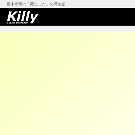
榎木孝明の「死亡した」の噂検証