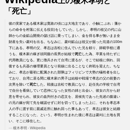
上の榎木孝明と
「死亡」
彼の実家である榎木家は寛政の頃には大地主であり、小触(こぶれ：藩か
らの命令を村落に伝える役目)をしていた。しかし、孝明の祖父の代に山
師からの金鉱山開発の儲け話に乗ってしまい、金を得る事が無いまま全
財産を失い菱刈を出る。ちなみに、菱刈鉱山は祖父が掘った坑道の100m
下にある。孝明の父、孝志は吉松に住んでいた兄を頼り、師範学校に通
うも、榎木家の稼ぎ頭同腹の長男が結核で
死亡
した為、卒業を待たずに
代用教員になる。更に徴兵されて台湾に渡るが、そこで結核に倒れ、回
復するも兵器の修理要員となり前線に出ることなく終戦を迎えた。ちな
みに、孝志が最初に配属された部隊はフィリピンで大勢の犠牲者を出し
ており、台湾に居る間に榎木家の男子は結核や戦場で孝志の父の前妻の
次男を除いて
死亡
した。戦後は吉松で教員になり、赴任先の学校で台湾
で自分を看病していて恋仲になった女性の姉と出会い、彼女の方から好
意を寄せられ、彼女の血判付きの恋文を、居候先であった先述の腹違い
の兄の嫁が宛て先を確認せずに封を切ってしまった上に、それを孝志本
人の手に渡す前に親戚近所に触れ回った事もあって、孝志は彼女と結婚
することになった、という。孝明が生まれた後に孝志は菱刈に土地を買
い、そこに移住した。
榎木孝明 - Wikipedia