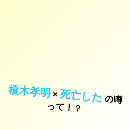
榎木孝明
死亡した
×
の
噂
て
！
っ
？