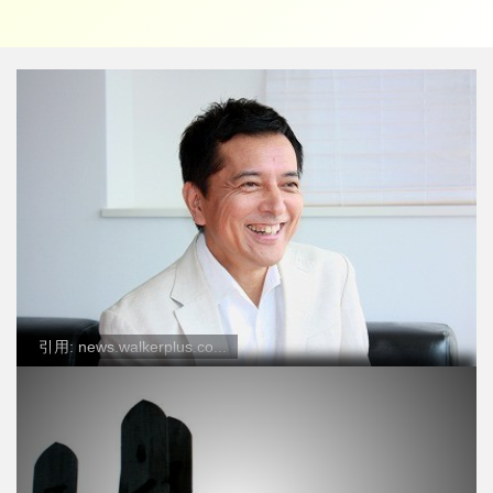
引用: news.walkerplus.co...