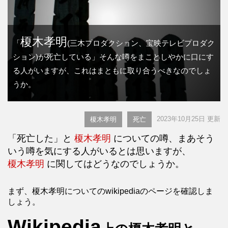
榎木孝明
「
(三木プロダクション、宝映テレビプロダク
ション)が死亡している」そんな噂をまことしやかに口にす
る人がいますが、これはまともに取り合うべきなのでしょ
うか。
2023年10月25日 更新
榎木孝明
死亡
「死亡した」と
榎木孝明
についての噂、まあそう
いう噂を気にする人がいるとは思いますが、
榎木孝明
に関してはどうなのでしょうか。
まず、榎木孝明についてのwikipediaのページを確認しま
しょう。
Wikipedia