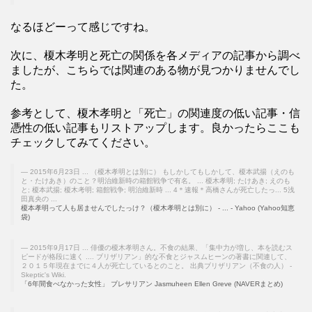
なるほどーって感じですね。
次に、榎木孝明と死亡の関係を各メディアの記事から調べ
ましたが、こちらでは関連のある物が見つかりませんでし
た。
参考として、榎木孝明と「死亡」の関連度の低い記事・信
憑性の低い記事もリストアップします。良かったらここも
チェックしてみてください。
2015年6月23日 ... （榎木孝明とは別に） もしかしてもしかして、榎本武揚（えのも
と・たけあき）のこと？明治維新時の箱館戦争で有名。 ... 榎木孝明; たけあき; えのも
と; 榎本武揚; 榎木考明; 箱館戦争; 明治維新時 ... 4＊速報＊高橋さんが死亡したっ... 5浅
田真央の ...
榎本孝明って人も居ませんでしたっけ？（榎木孝明とは別に） - ... - Yahoo (Yahoo知恵
袋)
2015年9月17日 ... 俳優の榎木孝明さん。不食の結果、「集中力が増し、本を読むス
ピードが格段に速く .... ブリザリアン」的な不食とジャスムヒーンの著書に関連して、
２０１５年現在までに４人が死亡しているとのこと。 出典ブリザリアン（不食の人） -
Skeptic's Wiki.
「6年間食べなかった女性」 ブレサリアン Jasmuheen Ellen Greve (NAVERまとめ)