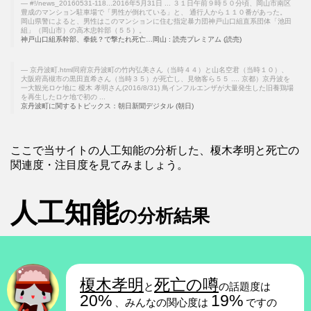
#!/news_20160531-118...2016年5月31日 ... ３１日午前９時５０分頃、岡山市南区
豊成のマンション駐車場で「男性が倒れている」と、 通行人から１１０番があった。
岡山県警によると、男性はこのマンションに住む指定暴力団神戸山口組直系団体「池田
組」（岡山市）の高木忠幹部（５５）。
神戸山口組系幹部、拳銃？で撃たれ死亡…岡山 : 読売プレミアム (読売)
京丹波町.html同府京丹波町の竹内弘美さん（当時４４）と山名空君（当時１０）、
大阪府高槻市の黒田直希さん（当時３５）が死亡し、見物客ら５５ .... 京都）京丹波を
一大観光ロケ地に 榎木 孝明さん(2016/8/31) 鳥インフルエンザが大量発生した旧養鶏場
を再生したロケ地で初の ...
京丹波町に関するトピックス：朝日新聞デジタル (朝日)
ここで当サイトの人工知能の分析した、榎木孝明と死亡の
関連度・注目度を見てみましょう。
人工知能
の分析結果
榎木孝明
死亡の噂
と
の話題度は
20%
19%
、みんなの関心度は
ですの