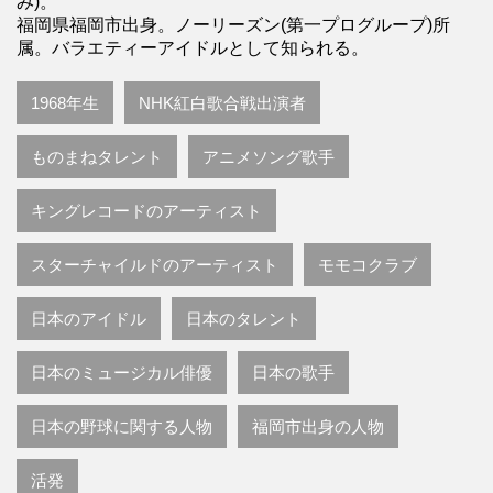
み)。
福岡県福岡市出身。ノーリーズン(第一プログループ)所
属。バラエティーアイドルとして知られる。
1968年生
NHK紅白歌合戦出演者
ものまねタレント
アニメソング歌手
キングレコードのアーティスト
スターチャイルドのアーティスト
モモコクラブ
日本のアイドル
日本のタレント
日本のミュージカル俳優
日本の歌手
日本の野球に関する人物
福岡市出身の人物
活発