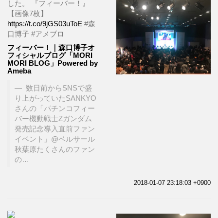
した。 『フィーバー！』
【画像7枚】
https://t.co/9jGS03uToE
#森
口博子 #アメブロ
フィーバー！｜森口博子オ
フィシャルブログ「MORI
MORI BLOG」Powered by
Ameba
数日前からSNSで盛
り上がっていたSANKYO
さんの「パチンコフィー
バー機動戦士Zガンダム
発売記念導入直前ファン
イベント」@ベルサール
秋葉原たくさんのファン
の…
2018-01-07 23:18:03 +0900