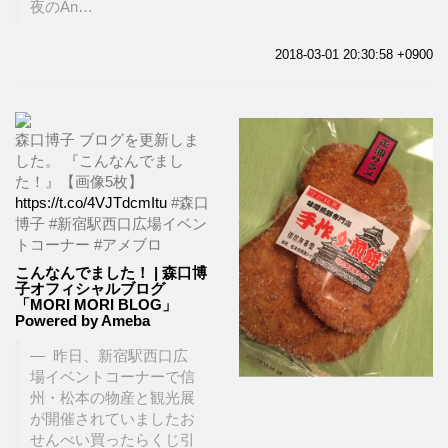
夜のAn…
2018-03-01 20:30:58 +0900
森口博子 ブログを更新しま
した。 『こんなんでまし
た！』【画像5枚】
https://t.co/4VJTdcmItu
#森口
博子 #新宿駅西口広場イベン
トコーナー #アメブロ
こんなんでました！ | 森口博
子オフィシャルブログ
「MORI MORI BLOG」
Powered by Ameba
昨日、新宿駅西口広
場イベントコーナーで信
州・松本の物産と観光展
が開催されていましたお
せんべい買ったらくじ引