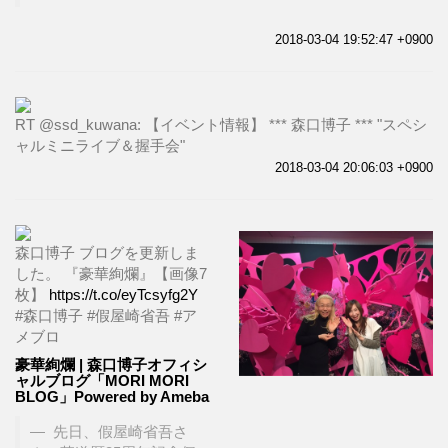
2018-03-04 19:52:47 +0900
RT @ssd_kuwana: 【イベント情報】 *** 森口博子 *** "スペシ
ャルミニライブ＆握手会"
2018-03-04 20:06:03 +0900
森口博子 ブログを更新しま
した。 『豪華絢爛』【画像7
枚】
https://t.co/eyTcsyfg2Y
#森口博子 #假屋崎省吾 #ア
メブロ
豪華絢爛 | 森口博子オフィシ
ャルブログ「MORI MORI
BLOG」Powered by Ameba
先日、假屋崎省吾さ