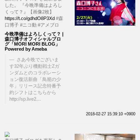
した。 『今晩準備はよろし
くって？』【画像2枚】
https://t.co/gdhdO8P3Xd
#森
口博子 #ニコ動 #アメブロ
今晩準備はよろしくって？ |
森口博子オフィシャルブロ
グ「MORI MORI BLOG」
Powered by Ameba
さあ今晩でございま
す32年ぶり機動戦士Zガ
ンダムとのコラボレーシ
ョン復活新曲「鳥籠の少
年」リリース記念特番予
約シフトはこちらから
http://sp.live2…
2018-02-27 15:39:10 +0900