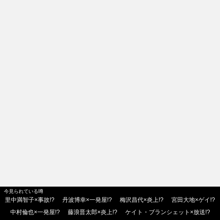
今見られている噂
里中満智子×事故!?
丹波博幸×一発屋!?
梅沢昌代×炎上!?
宮田大地×ゲイ!?
中村倫也×一発屋!?
藤浪晋太郎×炎上!?
ケイト・ブランシェット×放送!?