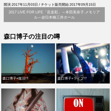
開演:2017年11月03日 / チケット販売開始:2017年09月15日
2017 LIVE FOR LIFE「音楽彩」～本田美奈子.メモリア
ル～@日本橋三井ホール
森口博子の注目の噂
森口博子×復活!?
森口博子×ライブ!?