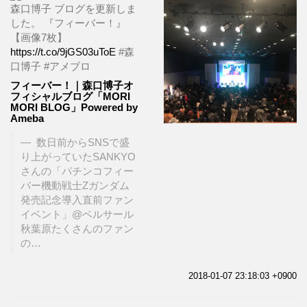
森口博子 ブログを更新しま
した。 『フィーバー！』
【画像7枚】
https://t.co/9jGS03uToE
#森
口博子 #アメブロ
フィーバー！｜森口博子オ
フィシャルブログ「MORI
MORI BLOG」Powered by
Ameba
数日前からSNSで盛
り上がっていたSANKYO
さんの「パチンコフィー
バー機動戦士Zガンダム
発売記念導入直前ファン
イベント」@ベルサール
秋葉原たくさんのファン
の…
2018-01-07 23:18:03 +0900