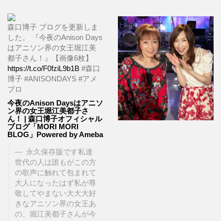
森口博子 ブログを更新しま
した。 『今夜のAnison Days
はアニソン界の女王堀江美
都子さん！』【画像6枚】
https://t.co/F0fziL9b1B
#森口
博子 #ANISONDAYS #アメ
ブロ
今夜のAnison Daysはアニソ
ン界の女王堀江美都子さ
ん！ | 森口博子オフィシャル
ブログ「MORI MORI
BLOG」Powered by Ameba
永久保存版です私達
世代の人は誰もがこの方
の歌声に触れて包まれて
大人になったはず私が尊
敬してやまない大大大好
きなアニソン界の女王あ
の、堀江美都子さんが今