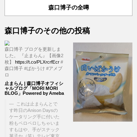
森口博子の全噂
森口博子のその他の投稿
森口博子 ブログを更新しま
した。 『止まらん』【画像2
枚】
https://t.co/PLXrcrfEcr
#
森口博子 #ばかうけ #アメブ
ロ
止まらん | 森口博子オフィシ
ャルブログ「MORI MORI
BLOG」Powered by Ameba
これは止まらんとで
す昨日のAnison Daysの
ケータリング手に付いた
粉もペロペロしちゃいま
すもはや、手がスナック
菓子か（笑）テレビ東京