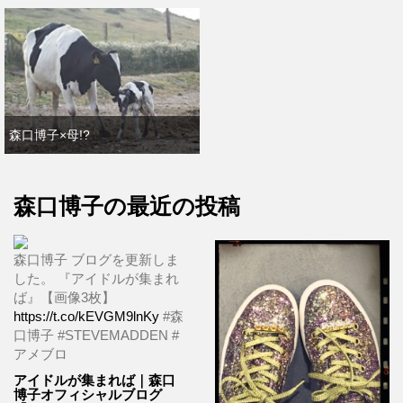
森口博子×母!?
森口博子の最近の投稿
森口博子 ブログを更新しま
した。 『アイドルが集まれ
ば』【画像3枚】
https://t.co/kEVGM9lnKy
#森
口博子 #STEVEMADDEN #
アメブロ
アイドルが集まれば｜森口
博子オフィシャルブログ