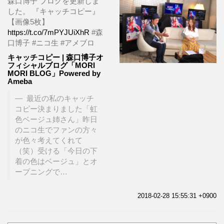
森口博子 ブログを更新しま
した。 『キャッチコピー』
【画像5枚】
https://t.co/7mPYJUiXhR
#森
口博子 #ニコ生 #アメブロ
キャッチコピー | 森口博子オ
フィシャルブログ「MORI
MORI BLOG」Powered by
Ameba
最近の私のキャッチ
コピー決まりました「虹
色ベージュ姉さん」昨日
のニコ生でファンの方々
が色々考えてくれて
（笑）受ける「今日の下
着の色はベージュ」とオ
ープニングで…
2018-02-28 15:55:31 +0900