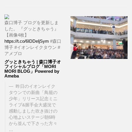
森口博子 ブログを更新しま
した。 『グッときちゃう』
【画像4枚】
https://t.co/6IDDeljSym
#森口
博子 #イオンレイクタウン #
アメブロ
グッときちゃう | 森口博子オ
フィシャルブログ「MORI
MORI BLOG」Powered by
Ameba
昨日のイオンレイク
タウンでの新曲「鳥籠の
少年」リリース記念ミニ
ライブ&握手会大盛況で
感動しました吹き抜けの
心地よいステージ朝6時
から並んで下さった方々
…