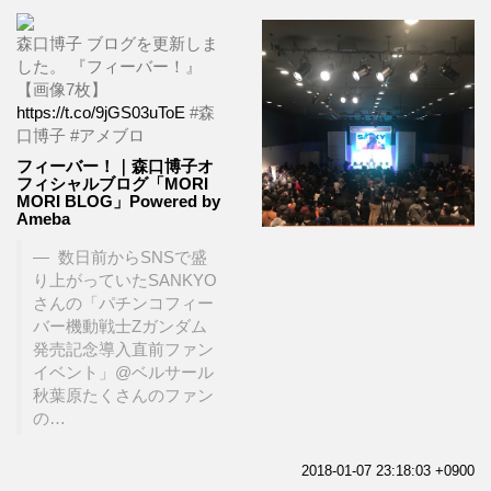
森口博子 ブログを更新しま
した。 『フィーバー！』
【画像7枚】
https://t.co/9jGS03uToE
#森
口博子 #アメブロ
フィーバー！｜森口博子オ
フィシャルブログ「MORI
MORI BLOG」Powered by
Ameba
数日前からSNSで盛
り上がっていたSANKYO
さんの「パチンコフィー
バー機動戦士Zガンダム
発売記念導入直前ファン
イベント」@ベルサール
秋葉原たくさんのファン
の…
2018-01-07 23:18:03 +0900