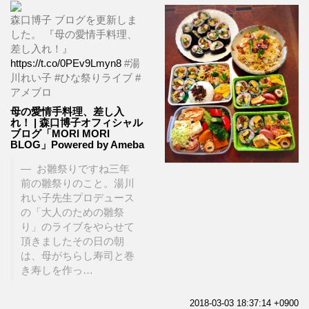
森口博子 ブログを更新しま
した。 『母の愛情手料理、
差し入れ！』
https://t.co/0PEv9Lmyn8
#湯
川れい子 #ひな祭りライブ #
アメブロ
母の愛情手料理、差し入
れ！ | 森口博子オフィシャル
ブログ「MORI MORI
BLOG」Powered by Ameba
お雛祭りですね三年
前の雛祭りのこと。湯川
れい子先生プロデュース
の「大人のための雛祭
り」のライブをやらせて
頂きましたその日の朝
は、母がちらし寿司と巻
き寿しを作っ…
2018-03-03 18:37:14 +0900