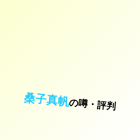
桑子真帆
の噂・評判