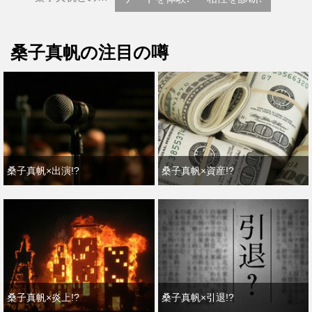
桑子真帆の注目の噂
桑子真帆×出演!?
桑子真帆×資産!?
桑子真帆×炎上!?
桑子真帆×引退!?