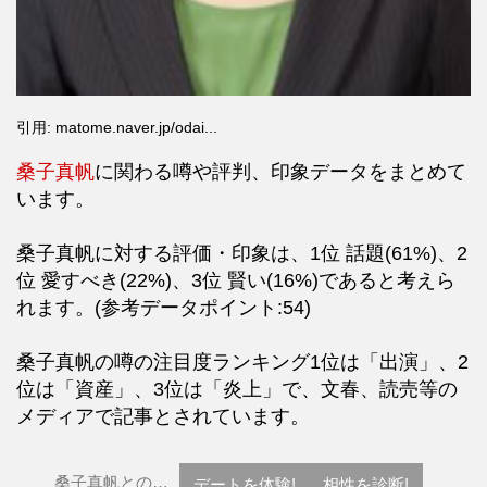
引用: matome.naver.jp/odai...
桑子真帆
に関わる噂や評判、印象データをまとめて
います。
桑子真帆に対する評価・印象は、1位 話題(61%)、2
位 愛すべき(22%)、3位 賢い(16%)であると考えら
れます。(参考データポイント:54)
桑子真帆の噂の注目度ランキング1位は「出演」、2
位は「資産」、3位は「炎上」で、文春、読売等の
メディアで記事とされています。
桑子真帆との…
デートを体験!
相性を診断!