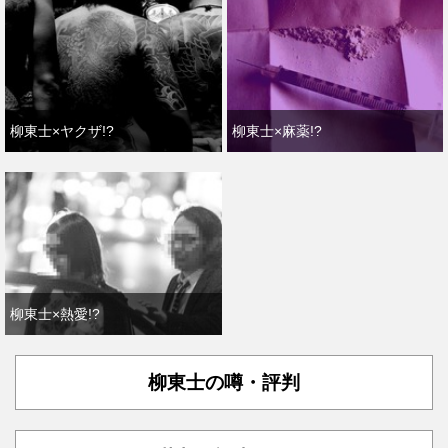
柳東士×ヤクザ!?
柳東士×麻薬!?
柳東士×熱愛!?
柳東士の噂・評判