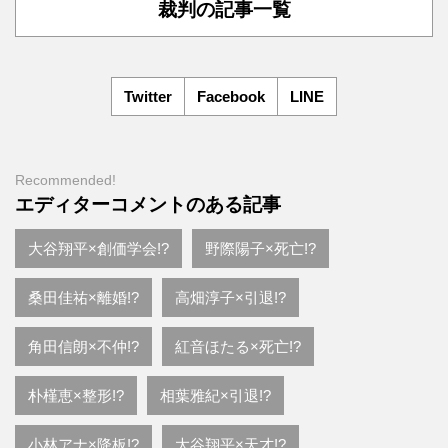
裁判の記事一覧
Twitter
Facebook
LINE
Recommended!
エディターコメントのある記事
大谷翔平×創価学会!?
野際陽子×死亡!?
桑田佳祐×離婚!?
高畑淳子×引退!?
角田信朗×不仲!?
紅音ほたる×死亡!?
朴槿恵×整形!?
相葉雅紀×引退!?
小林アナ×降板!?
大谷翔平×天才!?