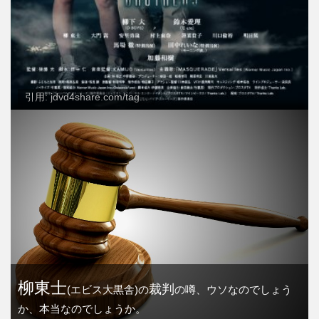
引用: jdvd4share.com/tag...
柳東士
裁判
(エビス大黒舎)の
の噂、ウソなのでしょう
か、本当なのでしょうか。