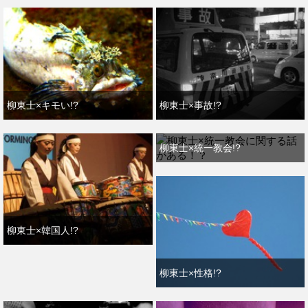
柳東士×キモい!?
柳東士×事故!?
柳東士×統一教会!?
柳東士×韓国人!?
柳東士×性格!?