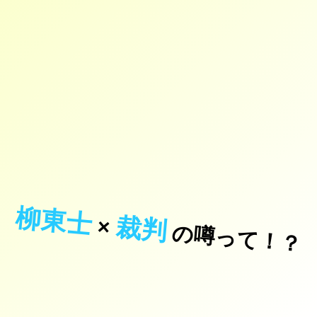
柳東士
裁判
×
の噂って！？