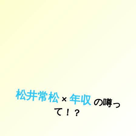
松井常松
年収
×
の
噂
っ
！
て
？