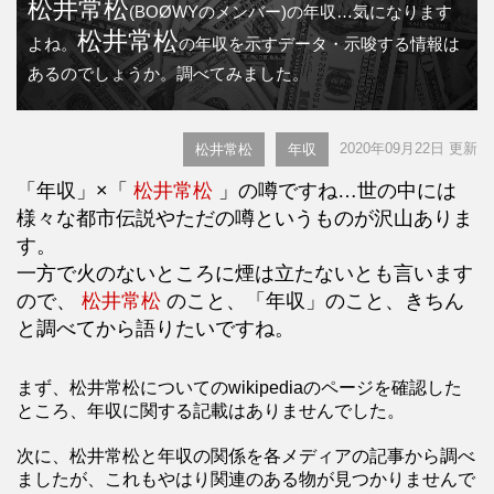
松井常松
(BOØWYのメンバー)の年収…気になります
松井常松
よね。
の年収を示すデータ・示唆する情報は
あるのでしょうか。調べてみました。
2020年09月22日 更新
松井常松
年収
「年収」×「
松井常松
」の噂ですね…世の中には
様々な都市伝説やただの噂というものが沢山ありま
す。
一方で火のないところに煙は立たないとも言います
ので、
松井常松
のこと、「年収」のこと、きちん
と調べてから語りたいですね。
まず、松井常松についてのwikipediaのページを確認した
ところ、年収に関する記載はありませんでした。
次に、松井常松と年収の関係を各メディアの記事から調べ
ましたが、これもやはり関連のある物が見つかりませんで