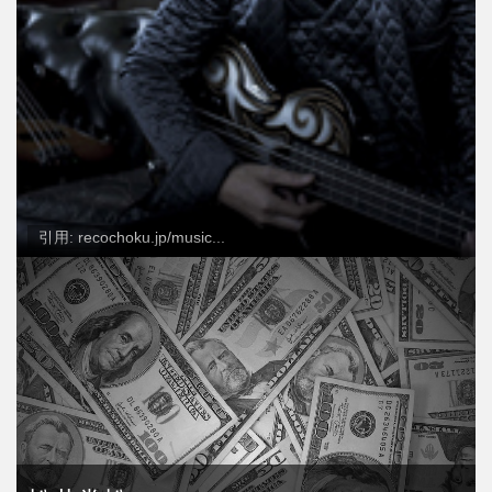
引用: recochoku.jp/music...