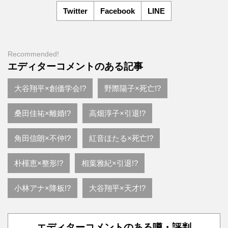
Twitter
Facebook
LINE
Recommended!
エディターコメントのある記事
大谷翔平×創価学会!?
野際陽子×死亡!?
桑田佳祐×離婚!?
高畑淳子×引退!?
角田信朗×不仲!?
紅音ほたる×死亡!?
朴槿恵×整形!?
相葉雅紀×引退!?
小林アナ×降板!?
大谷翔平×天才!?
エディターコメントのある噂・評判