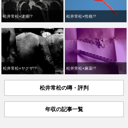
松井常松×逮捕!?
松井常松×性格!?
松井常松×ヤクザ!?
松井常松×麻薬!?
松井常松の噂・評判
年収の記事一覧