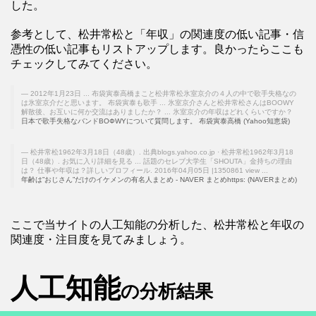
した。
参考として、松井常松と「年収」の関連度の低い記事・信
憑性の低い記事もリストアップします。良かったらここも
チェックしてみてください。
2012年1月23日 ... 布袋寅泰高橋まこと松井常松氷室京介の４人の中で歌手失格なの
は氷室京介だと思います。 布袋寅泰も歌手 ... 氷室京介さんと松井常松さんはBOOWY
解散後、お互いに何か交流はありましたか？ ... 氷室京介の年収はどれくらいですか？
日本で歌手失格なバンドBOФWYについて質問します。 布袋寅泰高橋 (Yahoo知恵袋)
松井常松1962年3月18日（48歳）. 出典blogs.yahoo.co.jp · 松井常松1962年3月18
日（48歳）. お気に入り詳細を見る ... 話題のセレブ大学生「SHOUTA」金持ちの理由
は？ 仕事や年収は？詳しいプロフィール. 2016年04月05日 |1350861 view ...
年齢は”おじさん”だけのイケメンの有名人まとめ - NAVER まとめhttps: (NAVERまとめ)
ここで当サイトの人工知能の分析した、松井常松と年収の
関連度・注目度を見てみましょう。
人工知能
の分析結果