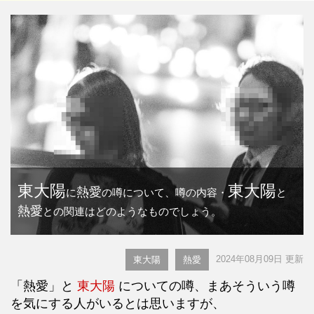
東大陽
東大陽
熱愛
に
の噂について、噂の内容・
と
熱愛
との関連はどのようなものでしょう。
2024年08月09日 更新
東大陽
熱愛
「熱愛」と
東大陽
についての噂、まあそういう噂
を気にする人がいるとは思いますが、