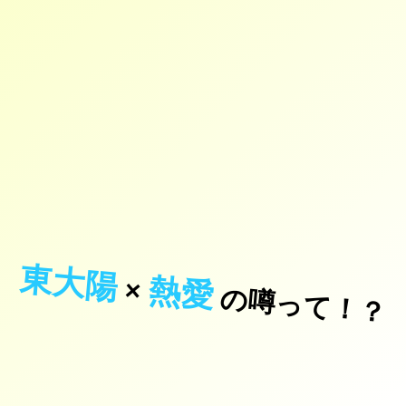
東大陽
熱愛
×
の噂って！？