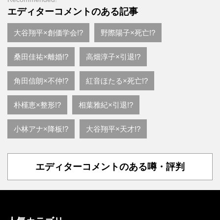
エディターコメントのある記事
大谷翔平×創価学会!?
野際陽子×死亡!?
桑田佳祐×離婚!?
高畑淳子×引退!?
角田信朗×不仲!?
紅音ほたる×死亡!?
朴槿恵×整形!?
相葉雅紀×引退!?
小林アナ×降板!?
大谷翔平×天才!?
エディターコメントのある噂・評判