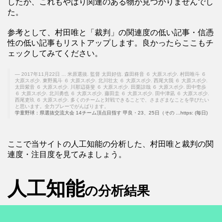
したが、これもやはり関連のある物が見つかりませんでし
た。
参考として、村田唯と「裁判」の関連度の低い記事・信憑
性の低い記事もリストアップします。良かったらここもチ
ェックしてみてください。
2017年11月22日 ... 米原選抜. 監督 太田好信. 森田柊音 ６ 大原スポ少. 村田唯斗 ６
大原スポ少. 東野風斗 ６ 大原スポ少. 北川壮太 ６ 大原スポ少. 西尾大我 ６ 大原スポ少.
太田紫音 ６ 大原スポ少. 川那辺葵斐 ６ 大原スポ少. 田栗諒哉 ６ 大原スポ少. 田中壱歩
６ 大原スポ少. 北川勇也 ６ 大原スポ少. 藤田圭 ６ 大原スポ少. 田中津凪 ６ 大原スポ少.
西尾吏玖 ６ 大原スポ少. 多くのチームと対戦できることで、さまざまなことを学びたい
と思います。全力プレーでがんばります。
学童野球：県選抜交流大会 14チーム頂点目指す 甲良・23、25日（その ...https: (毎日)
ここで当サイトの人工知能の分析した、村田唯と裁判の関
連度・注目度を見てみましょう。
人工知能
の分析結果