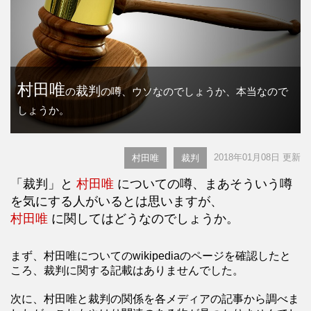
村田唯
裁判
の
の噂、ウソなのでしょうか、本当なので
しょうか。
2018年01月08日 更新
村田唯
裁判
「裁判」と
村田唯
についての噂、まあそういう噂
を気にする人がいるとは思いますが、
村田唯
に関してはどうなのでしょうか。
まず、村田唯についてのwikipediaのページを確認したと
ころ、裁判に関する記載はありませんでした。
次に、村田唯と裁判の関係を各メディアの記事から調べま