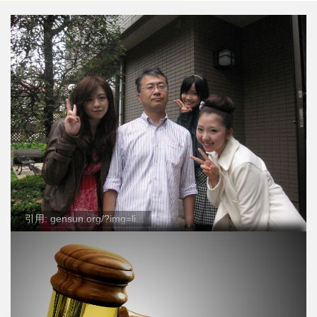
引用: gensun.org/?img=li...