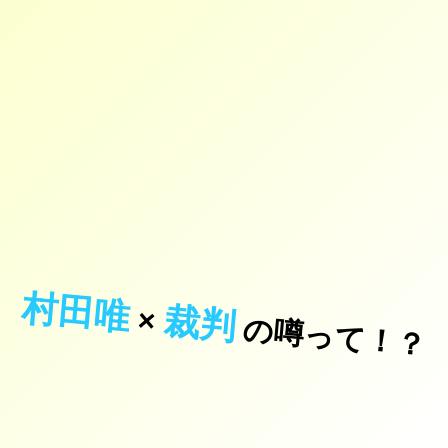
村田唯
裁判
×
の噂って！？