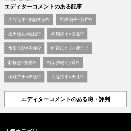
エディターコメントのある記事
大谷翔平×創価学会!?
野際陽子×死亡!?
桑田佳祐×離婚!?
高畑淳子×引退!?
角田信朗×不仲!?
紅音ほたる×死亡!?
朴槿恵×整形!?
相葉雅紀×引退!?
小林アナ×降板!?
大谷翔平×天才!?
エディターコメントのある噂・評判