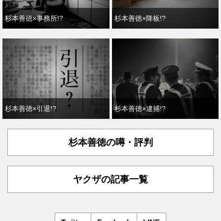
杉本善徳×事務所!?
杉本善徳×降板!?
杉本善徳×引退!?
杉本善徳×逮捕!?
杉本善徳の噂・評判
ヤクザの記事一覧