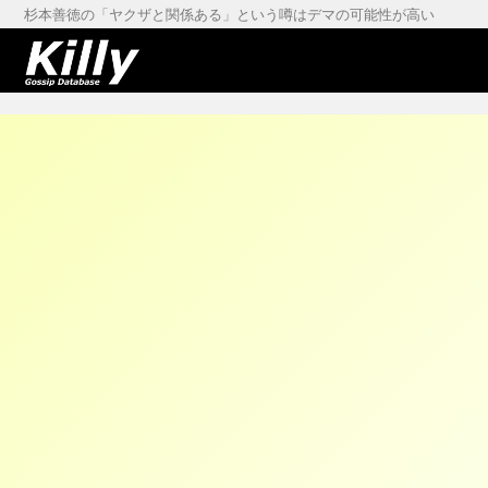
杉本善徳の「ヤクザと関係ある」という噂はデマの可能性が高い