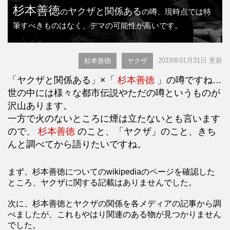
杉本善徳
ヤクザと関係ある
の
の噂、現時点では特
筆すべきものはなく、デマの可能性が高いです。
2018年01月31日 更新
杉本善徳
ヤクザ
「ヤクザと関係ある」×「
杉本善徳
」の噂ですね…
世の中には様々な都市伝説やただの噂というものが
沢山あります。
一方で火のないところに煙は立たないとも言います
ので、
杉本善徳
のこと、「ヤクザ」のこと、きち
んと調べてから語りたいですね。
まず、杉本善徳についてのwikipediaのページを確認した
ところ、ヤクザに関する記載はありませんでした。
次に、杉本善徳とヤクザの関係を各メディアの記事から調
べましたが、これもやはり関連のある物が見つかりません
でした。