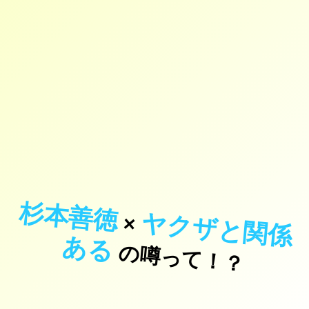
杉本善徳
ヤ
ク
ザ
と
関
係
×
あ
る
の噂って！？