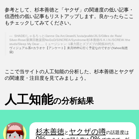
参考として、杉本善徳と「ヤクザ」の関連度の低い記事・
信憑性の低い記事もリストアップします。良かったらここ
もチェックしてみてください。
SHADE/しゃるろっと/Janne Da Arc/Jewel/L'luvia/jealkb/JILS/Gilles de Rais/
Silver-Rose/新興宗教楽団NoGoD/SINCREA/Syndrome/杉本善徳/S.K.I.N./SCREW /the
studs/Sleep My Dear .... ミュージシャン: 1暴力団とズブズブの関係30代大.
ヴィジュアル系×カラオケ【アンケート】来月ｶﾗｵｹに行く予定なのですが (Yahoo知恵
袋)
ここで当サイトの人工知能の分析した、杉本善徳とヤクザ
の関連度・注目度を見てみましょう。
人工知能
の分析結果
杉本善徳
ヤクザの噂
と
の話題度は
0%
0%