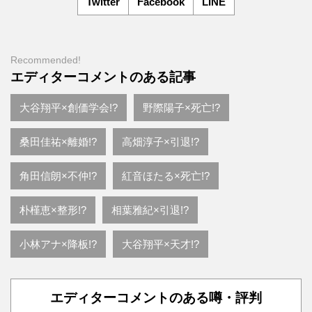
Twitter
Facebook
LINE
Recommended!
エディターコメントのある記事
大谷翔平×創価学会!?
野際陽子×死亡!?
桑田佳祐×離婚!?
高畑淳子×引退!?
角田信朗×不仲!?
紅音ほたる×死亡!?
朴槿恵×整形!?
相葉雅紀×引退!?
小林アナ×降板!?
大谷翔平×天才!?
エディターコメントのある噂・評判