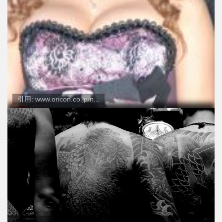
引用: www.oricon.co.jp/n...