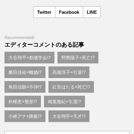
Twitter
Facebook
LINE
Recommended!
エディターコメントのある記事
大谷翔平×創価学会!?
野際陽子×死亡!?
桑田佳祐×離婚!?
高畑淳子×引退!?
角田信朗×不仲!?
紅音ほたる×死亡!?
朴槿恵×整形!?
相葉雅紀×引退!?
小林アナ×降板!?
大谷翔平×天才!?