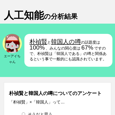
人工知能
の分析結果
朴禎賢
韓国人の噂
と
の話題度は
100%
67%
、みんなの関心度は
ですの
で、朴禎賢は「韓国人である」の噂と関係あ
エーアイち
るという事で一般的にも認識されています。
ゃん
朴禎賢と韓国人の噂についてのアンケート
「朴禎賢」×「韓国人」って…
そうだと思う