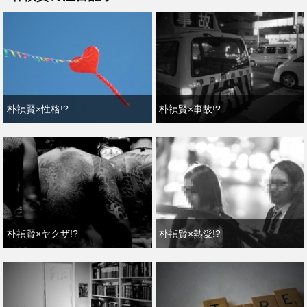
朴禎賢×性格!?
朴禎賢×事故!?
朴禎賢×ヤクザ!?
朴禎賢×熱愛!?