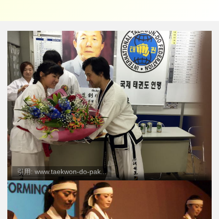
引用: www.taekwon-do-pak...