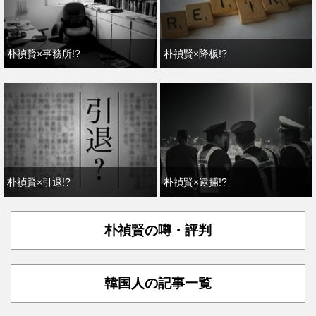
朴禎賢×事務所!?
朴禎賢×降板!?
朴禎賢×引退!?
朴禎賢×逮捕!?
朴禎賢の噂・評判
韓国人の記事一覧