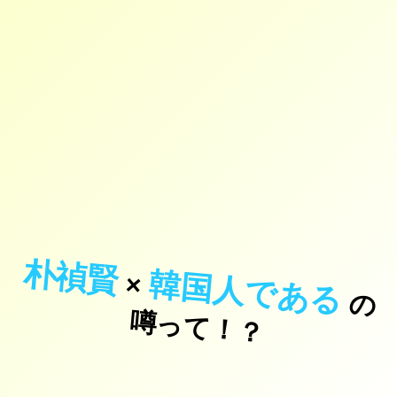
朴禎賢
韓国人である
×
の
っ
て
！
噂
？