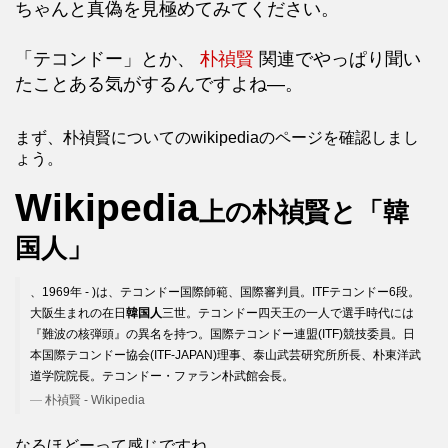
ちゃんと真偽を見極めてみてください。
「テコンドー」とか、
朴禎賢
関連でやっぱり聞い
たことある気がするんですよね―。
まず、朴禎賢についてのwikipediaのページを確認しまし
ょう。
Wikipedia
上の朴禎賢と「韓
国人」
、1969年 - )は、テコンドー国際師範、国際審判員。ITFテコンドー6段。
大阪生まれの在日
韓国人
三世。テコンドー四天王の一人で選手時代には
『難波の核弾頭』の異名を持つ。国際テコンドー連盟(ITF)競技委員。日
本国際テコンドー協会(ITF-JAPAN)理事、泰山武芸研究所所長、朴東洋武
道学院院長。テコンドー・ファラン朴武館会長。
朴禎賢 - Wikipedia
なるほどーって感じですね。