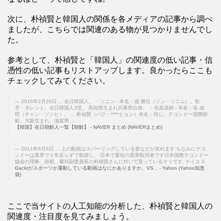
次に、朴禎賢と韓国人の関係を各メディアの記事から調べ
ましたが、こちらでは関連のある物が見つかりませんでし
た。
参考として、朴禎賢と「韓国人」の関連度の低い記事・信
憑性の低い記事もリストアップします。良かったらここも
チェックしてみてください。
2016年2月26日 ... 在日韓国人。 ・ソニン - 本名：成 膳任（ソン・ソニム）。歌
手・タレント。在日韓国人3世。 高知県生まれ兵庫県出身。 ・長原成樹 - 本名：張 成
熙（チャン・ソンヒ）。 ... 朴禎賢（パク・****ヒョン）本名：同じ。テコンドー国際師
範。大阪生まれ、滋賀県 ...
【韓国】在日朝鮮人一覧【朝鮮】 - NAVER まとめ (NAVERまとめ)
2011年6月6日 ... 上の動画はスパーリングしている姿などが見れます ちなみにテコ
ンドーは黒帯で１年足らずで取得し、 日本で最短の黒帯取得者です日本国際テコンドー
協会の理事、師範、審判副委員長の朴禎賢さんに付いて貰っているそうです. ナイス 0.
Gacktがスポーツか運動している動画はなにかありますか。VS... - Yahoo (Yahoo知恵
袋)
ここで当サイトの人工知能の分析した、朴禎賢と韓国人の
関連度・注目度を見てみましょう。