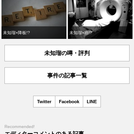
未知瑠×降板!?
未知瑠×癌!?
未知瑠の噂・評判
事件の記事一覧
Twitter
Facebook
LINE
Recommended!
エディターコメントのある記事