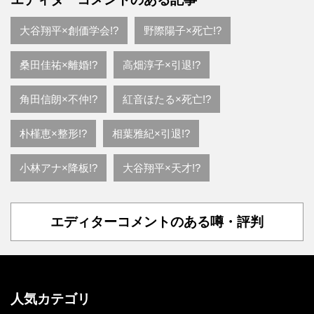
大谷翔平×創価学会!?
野際陽子×死亡!?
桑田佳祐×離婚!?
高畑淳子×引退!?
角田信朗×不仲!?
紅音ほたる×死亡!?
朴槿恵×整形!?
相葉雅紀×引退!?
小林アナ×降板!?
大谷翔平×天才!?
エディターコメントのある噂・評判
人気カテゴリ