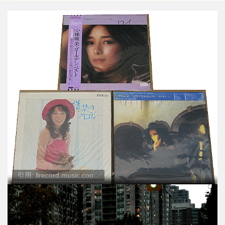
引用: llrecord.music.coo...