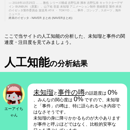
2016年10月25日 ... ... 雅也 シリーズ構成 吉野弘幸 脚本 吉野弘幸 キャラクターデザ
イン BUNBUN （原案） 、山下祐 音楽 未知瑠 アニメーション制作 亜細亜堂 製作 終末
のイゼッタ製作委員会 放送局 AT-X ・ TOKYO … ... 事件，ゴシップ，スポーツ，海外
ニュース ...
終末のイゼッタ - NAVER まとめ (NAVERまとめ)
ここで当サイトの人工知能の分析した、未知瑠と事件の関
連度・注目度を見てみましょう。
人工知能
の分析結果
未知瑠
事件の噂
0%
と
の話題度は
0%
、みんなの関心度は
ですので、未知瑠
と「事件」の噂は、特に語られるべき内容で
エーアイち
はなさそうです。
ゃん
未知瑠の身に降りかかるものが大小あります
が事件と呼ぶほどではなく、比較的安寧な