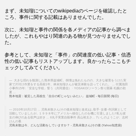
まず、未知瑠についてのwikipediaのページを確認したと
ころ、事件に関する記載はありませんでした。
次に、未知瑠と事件の関係を各メディアの記事から調べま
したが、これもやはり関連のある物が見つかりませんでし
た。
参考として、未知瑠と「事件」の関連度の低い記事・信憑
性の低い記事もリストアップします。良かったらここもチ
ェックしてみてください。
大きな揺れを観測した熊本県益城町。倒壊は免れたものの、大きな被害をうけた実
家で片付け作業をする高校1年、林未知瑠さんが被災体験を語ってくれた。 ... 付属池田
小事件15年:「安全な学校」誓う（共同通信） · YOSAKOIソーラン祭り開幕 札幌の初
夏 ...
熊本地震：被災した高校生「自分の町じゃないみたい」 益城町 - 毎日新聞 (毎日)
2010年10月17日 ... 児島未散さん(その後未知瑠と改名)は､歌手･女優･作詞家として
活動していましたが､ １９９８年にアメリカへ移住したのを機に引退しました!!私も彼
女の伸びのある歌声は好き ... 6丸子実業自殺事件 高山裕太さ... 7いしのようこが、志村
けんの番.
児島未散は今、どんな活動をしていますか？ - 児島未散さん(その後 (Yahoo知恵袋)