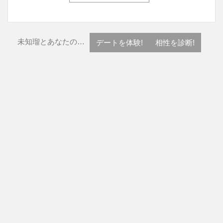
未知瑠とあなたの…
デートを体験!
相性を診断!