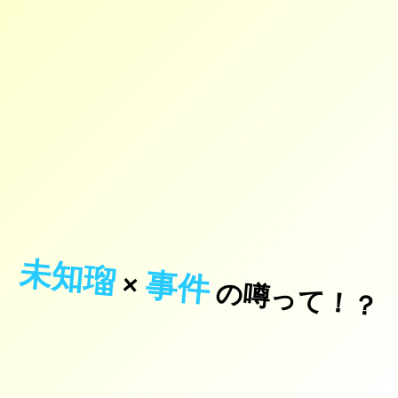
未知瑠
事件
×
の噂って！？