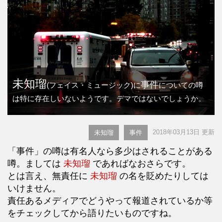
未知瑠
事件
(フェイス・ミュージック)に
についての噂
は特に存在しいないようです。デマではないでしょうか。
2018年03月13日 更新
未知瑠
事件
「事件」の噂は有名人なら多少はされることがある
噂。ましては
未知瑠
であればなおさらです。
とは言え、無責任に
未知瑠
の名を貶めたりしては
いけません。
責任あるメディアでどうやって報道されているか等
をチェックしてから語りたいものですね。