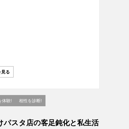
を見る
を体験!
相性を診断!
けパスタ店の客足鈍化と私生活