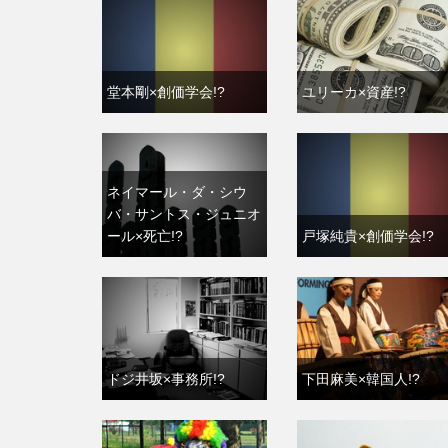
堂本剛×創価学会!?
ユリーカ×資産!?
ネイマール・ダ・シウ
バ・サントス・ジュニオ
ール×死亡!?
戸塚純貴×創価学会!?
ドジ井坂×事務所!?
下田麻美×韓国人!?