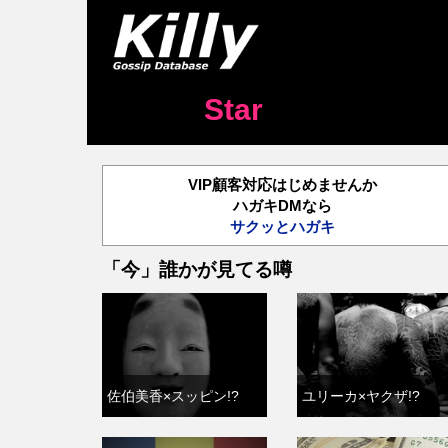
Star
VIP顧客対応はじめませんか
ハガキDMなら
サクッとハガキ
「今」誰かが見てる噂
佐伯美香×スッピン!?
ユリーカ×ヤクザ!?