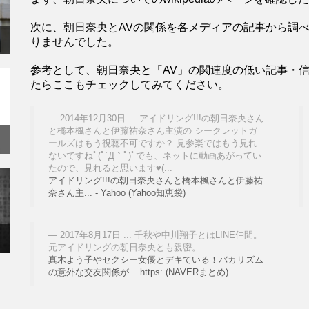
次に、朝日奈央とAVの関係を各メディアの記事から調
りませんでした。
参考として、朝日奈央と「AV」の関連度の低い記事・
たらここもチェックしてみてください。
2014年12月30日 ... アイドリング!!!の朝日奈央さん
と橋本楓さんと伊藤祐奈さん主演の シークレットガ
ールズはもう視聴不可ですか？ 見参楽ではもう見れ
ないですねﾟ(ﾟ´Д｀ﾟ)ﾟでも、ネットに動画あがってい
たので、見れると思います♥(...
アイドリング!!!の朝日奈央さんと橋本楓さんと伊藤祐
奈さん主... - Yahoo (Yahoo知恵袋)
2017年8月17日 ... 千秋や中川翔子とはLINE仲間。
元アイドリングの朝日奈央とも親密。
真木よう子やセクシー女優とデキている！バカリズム
の意外な交友関係が ...https: (NAVERまとめ)