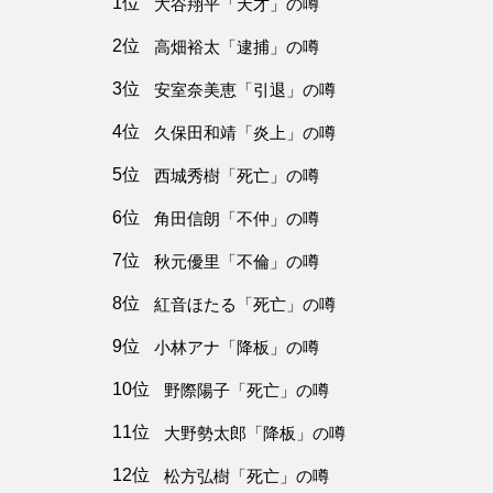
1位
大谷翔平「天才」の噂
2位
高畑裕太「逮捕」の噂
3位
安室奈美恵「引退」の噂
4位
久保田和靖「炎上」の噂
5位
西城秀樹「死亡」の噂
6位
角田信朗「不仲」の噂
7位
秋元優里「不倫」の噂
8位
紅音ほたる「死亡」の噂
9位
小林アナ「降板」の噂
10位
野際陽子「死亡」の噂
11位
大野勢太郎「降板」の噂
12位
松方弘樹「死亡」の噂