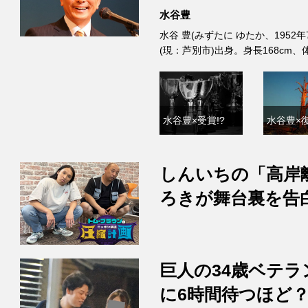
水谷豊
水谷 豊(みずたに ゆたか、1952
(現：芦別市)出身。身長168cm
水谷豊×受賞!?
水谷豊×復
しんいちの「高岸
ろきが舞台裏を告
巨人の34歳ベテラ
に6時間待つほど