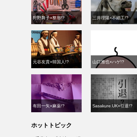
狩野舞子×整形!?
三井理陽×不細工!?
元谷友貴×韓国人!?
山口雅也×ハゲ!?
有田一矢×麻薬!?
Sasakure.UK×引退!?
ホットトピック