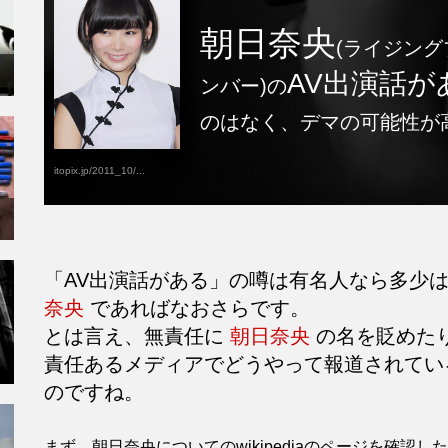
朝日奈央
(ライジング
AV出演話が
ンバー)の
のはなく、デマの可能性が
itopix.jp/2011_10/...
「AV出演話がある」の噂は有名人なら多少
奈央
であればなおさらです。
とは言え、無責任に
朝日奈央
の名を貶めた
責任あるメディアでどうやって報道されてい
のですね。
まず、朝日奈央についてのwikipediaのページを確認