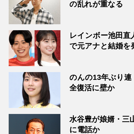
の乱れが重なる
レインボー池田直
で元アナと結婚を
のんの13年ぶり連
全復活に壁か
水谷豊が娘婿・三
に電話か