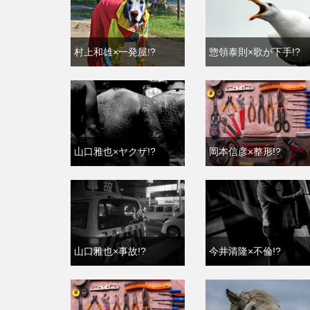
村上和雄×一発屋!?
惣領泰則×歌が下手!?
山口雅也×ヤクザ!?
岡本信彦×整形!?
山口雅也×事故!?
今井清隆×不倫!?