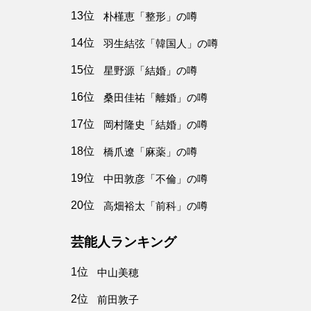
13位
朴槿恵「整形」の噂
14位
羽生結弦「韓国人」の噂
15位
星野源「結婚」の噂
16位
桑田佳祐「離婚」の噂
17位
岡村隆史「結婚」の噂
18位
橋爪遼「麻薬」の噂
19位
中田敦彦「不倫」の噂
20位
高畑裕太「前科」の噂
芸能人ランキング
1位
中山美穂
2位
前田敦子