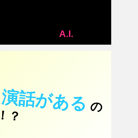
A.I.
出演話がある
の
っ
て
！
噂
？