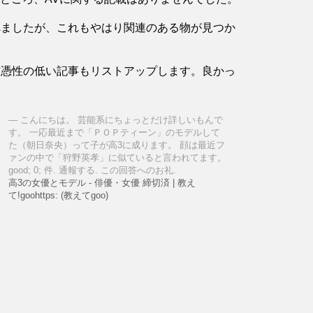
べましたが、これもやはり関連のある物が見つか
信憑性の低い記事もリストアップします。良かっ
こんにちは。 芸能系にちょっとだけ詳しいもんで
す。 一応最近まで「ＰＯＰティーン」のモデルして
た（朝日奈央）って子が高3に成ります。 顔は最近フ
ァンの中で「狩野英孝」に似ていると言われてます。
good; 0; 件. 通報する. この回答へのお礼.
高3の女優とモデル - 俳優・女優 締切済 | 教え
て!goohttps: (教えてgoo)