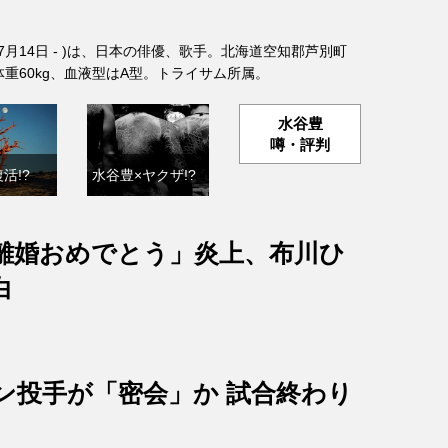
年7月14日 - )は、日本の俳優、歌手。北海道空知郡芦別町
、体重60kg、血液型はA型。トライサム所属。
水谷豊
噂・評判
活!?
水谷豊×ヤクザ!?
離婚おめでとう」炎上、布川ひ
白
ン投手が「密会」か 試合終わり
？