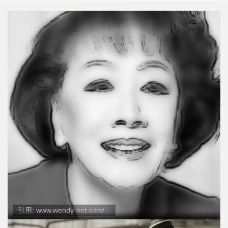
引用: www.wendy-net.com/...