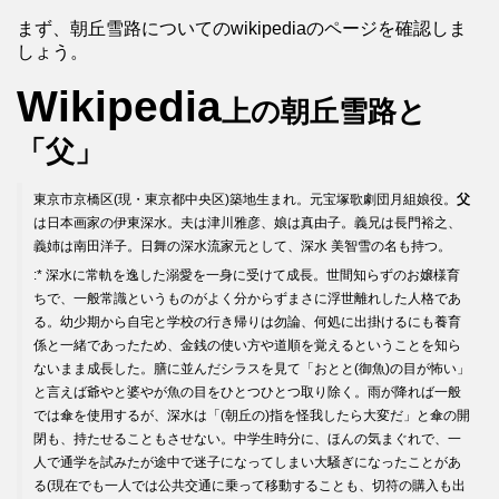
まず、朝丘雪路についてのwikipediaのページを確認しま
しょう。
Wikipedia
上の朝丘雪路と
「父」
東京市京橋区(現・東京都中央区)築地生まれ。元宝塚歌劇団月組娘役。
父
は日本画家の伊東深水。夫は津川雅彦、娘は真由子。義兄は長門裕之、
義姉は南田洋子。日舞の深水流家元として、深水 美智雪の名も持つ。
:* 深水に常軌を逸した溺愛を一身に受けて成長。世間知らずのお嬢様育
ちで、一般常識というものがよく分からずまさに浮世離れした人格であ
る。幼少期から自宅と学校の行き帰りは勿論、何処に出掛けるにも養育
係と一緒であったため、金銭の使い方や道順を覚えるということを知ら
ないまま成長した。膳に並んだシラスを見て「おとと(御魚)の目が怖い」
と言えば爺やと婆やが魚の目をひとつひとつ取り除く。雨が降れば一般
では傘を使用するが、深水は「(朝丘の)指を怪我したら大変だ」と傘の開
閉も、持たせることもさせない。中学生時分に、ほんの気まぐれで、一
人で通学を試みたが途中で迷子になってしまい大騒ぎになったことがあ
る(現在でも一人では公共交通に乗って移動することも、切符の購入も出