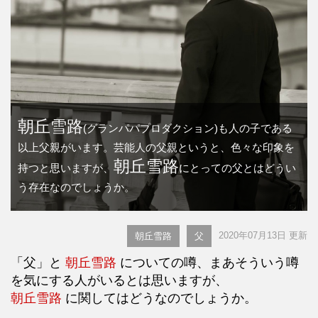
朝丘雪路
(グランパパプロダクション)も人の子である
以上父親がいます。芸能人の父親というと、色々な印象を
朝丘雪路
持つと思いますが、
にとっての父とはどうい
う存在なのでしょうか。
2020年07月13日 更新
朝丘雪路
父
「父」と
朝丘雪路
についての噂、まあそういう噂
を気にする人がいるとは思いますが、
朝丘雪路
に関してはどうなのでしょうか。