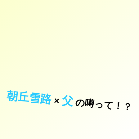
朝丘雪路
父
×
の噂って！？