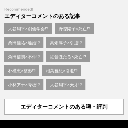
Recommended!
エディターコメントのある記事
大谷翔平×創価学会!?
野際陽子×死亡!?
桑田佳祐×離婚!?
高畑淳子×引退!?
角田信朗×不仲!?
紅音ほたる×死亡!?
朴槿恵×整形!?
相葉雅紀×引退!?
小林アナ×降板!?
大谷翔平×天才!?
エディターコメントのある噂・評判