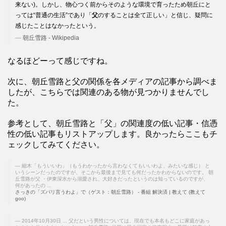
来ない)。しかし、物心つく前からそのような環境で育ったため朝丘にと
っては“普通の生活”であり「
父
のすることは全て正しい」と信じ、疑問に
感じたことはなかったという。
朝丘雪路 - Wikipedia
なるほどーって感じですね。
次に、朝丘雪路と父の関係を各メディアの記事から調べま
したが、こちらでは関連のある物が見つかりませんでし
た。
参考として、朝丘雪路と「父」の関連度の低い記事・信憑
性の低い記事もリストアップします。良かったらここもチ
ェックしてみてください。
細木「もういいわ」（もうわかったから言わなくてもいいわよ、みたいな感じ） と
いうシーンだったのですが、そこから最後まで見ても何だったかわからないのです。 朝
丘雪路が父 ・伊東深水から溺愛され、大好きだったというのは知っているのですが、
何があったの ...
さっきの「ズバリ言うわよ」で（ゲスト：朝丘雪路） - 番組 解決済 | 教えて (教えて
goo)
2014年10月30日 ... 父だという男性については、現在でも本名もどこに家庭があっ