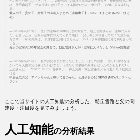
たのかも分からないという。 ... 朝丘雪路. 父親は日本画家の伊東深水、母親は料亭の女
将、勝田麻起子。 伊東深水には好子という本妻がいたので妾の子。 お気に入り詳細を
見る.
愛人の子、妾の子、婚外子の有名人まとめ【非嫡出子】 - NAVER まとめ (NAVERまと
め)
2014年4月13日 ... 先日の宝塚の100年記念の舞台で、朝丘雪路さんが『宝塚に入り
たいと言ったら、父親が宝塚に頼んでくれて裏口 ... 父と母が釣り合ってなくて腹が立
ちます‥‥私の両親は、 具体的には書けませんが、スペックを客観的に見て釣り合って
いない ...
先日の宝塚の100年記念の舞台で、朝丘雪路さんが『宝塚に入りたいと (Yahoo知恵袋)
2015年5月14日 ... 私のお父さまが亡くなりました。ぼくのお家 ... 悲しい表情を浮
かべても天国の父は喜ばないはずという彼なりの最後の親孝行だったのかもしれない。
正志さんは .... □ 2011.06.02: 食事マナー 井上真央・朝丘雪路ホメられ北川景子批判受
ける.
中居正広の父「アイツちゃんと稼いでるのかな」と息子を心配 NEWS (NEWSポストセ
ブン)
ここで当サイトの人工知能の分析した、朝丘雪路と父の関
連度・注目度を見てみましょう。
人工知能
の分析結果