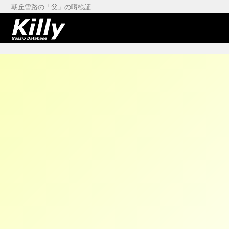
朝丘雪路の「父」の噂検証