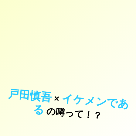
戸田慎吾
イ
ケ
メ
ン
で
あ
×
る
の噂って！？