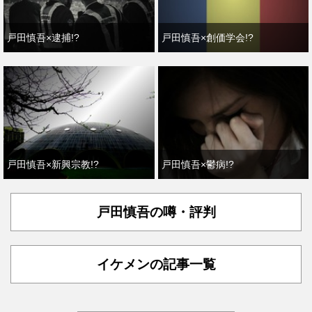
戸田慎吾×逮捕!?
戸田慎吾×創価学会!?
戸田慎吾×新興宗教!?
戸田慎吾×鬱病!?
戸田慎吾の噂・評判
イケメンの記事一覧