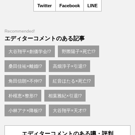
Twitter
Facebook
LINE
Recommended!
エディターコメントのある記事
大谷翔平×創価学会!?
野際陽子×死亡!?
桑田佳祐×離婚!?
高畑淳子×引退!?
角田信朗×不仲!?
紅音ほたる×死亡!?
朴槿恵×整形!?
相葉雅紀×引退!?
小林アナ×降板!?
大谷翔平×天才!?
エディターコメントのある噂・評判