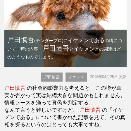
戸田慎吾
イケメンである
(テンダープロ)に
の噂につ
戸田慎吾
イケメン
いて、噂の内容・
と
との関連はど
のようなものでしょう。
2018年04月25日 更新
戸田慎吾
イケメン
戸田慎吾
の社会的影響力を考えると、この噂が真
実か否かって実は結構大きな問題かもしれません。
情報ソースを漁って真偽を判定する…
なんて言うと難しいですけど、
戸田慎吾
の「イケ
メンである」について書かれた記事を見て、その真
相を探るというのはとっても大事ですね。