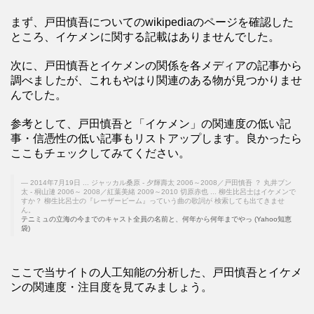
まず、戸田慎吾についてのwikipediaのページを確認した
ところ、イケメンに関する記載はありませんでした。
次に、戸田慎吾とイケメンの関係を各メディアの記事から
調べましたが、これもやはり関連のある物が見つかりませ
んでした。
参考として、戸田慎吾と「イケメン」の関連度の低い記
事・信憑性の低い記事もリストアップします。良かったら
ここもチェックしてみてください。
2014年7月19日 ... ジャッカル桑原 - 夕輝壽太 2006～2008／戸田慎吾 ？ 丸井ブン
太 - 桐山漣 2006～ 2008／紅葉美緒 2009～2010 切原赤也 ... 柳生比呂士はイケメンで
すか？ 柳生比呂士の『レーザービーム』っていう曲の歌詞が 検索しても出てきませ
ん。
テニミュの立海の今までのキャスト全員の名前と、何年から何年までやっ (Yahoo知恵
袋)
ここで当サイトの人工知能の分析した、戸田慎吾とイケメ
ンの関連度・注目度を見てみましょう。