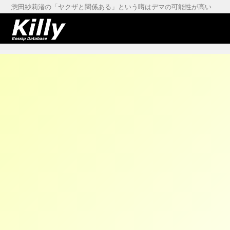
惣田紗莉渚の「ヤクザと関係ある」という噂はデマの可能性が高い