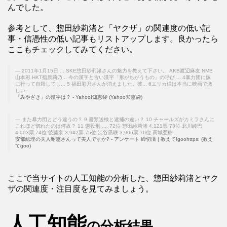
んでした。
参考として、惣田紗莉渚と「ヤクザ」の関連度の低い記
事・信憑性の低い記事もリストアップします。良かったら
ここもチェックしてみてください。
2011年1月15日 ... SKE惣田紗莉渚さんの魅力を教えて下さい。 AKB渡辺麻友 NMB
山本彩 HKT指原莉乃... 今の漢字と古い漢字「形がちがうもの」の呼び ... 4暴力団に嫁
に行って自殺してし... 5 福田彩乃さんが消えました。彼... 6エリカ様は本当に映画で激
しい.
「みやざき」の漢字は？ - Yahoo!知恵袋 (Yahoo知恵袋)
また暴力団とどう違うの？ 9 書類送検と逮捕の違い？ 10 チャールズがカミラさんに
これほど惚れたのは何故？ 11 懲役刑 .... 72位 惣田紗莉渚 4,121票 73位 北川綾巴
4,003票 74位 後藤泉 3,942票 75位 渋谷凪咲 3,906票 76位 高城亜樹 ...
安部総理の夫人昭恵さんって美人ですか? - アンケート 締切済 | 教えて!goohttps: (教え
てgoo)
ここで当サイトの人工知能の分析した、惣田紗莉渚とヤク
ザの関連度・注目度を見てみましょう。
人工知能
の分析結果