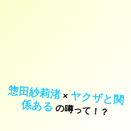
惣田紗莉渚
ヤ
ク
ザ
と
関
あ
×
係
る
の噂って！？