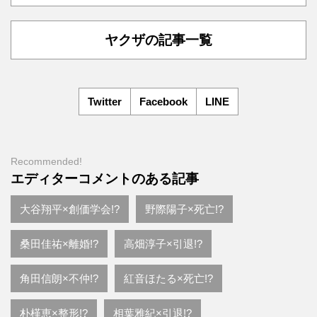
ヤクザの記事一覧
Twitter
Facebook
LINE
Recommended!
エディターコメントのある記事
大谷翔平×創価学会!?
野際陽子×死亡!?
桑田佳祐×離婚!?
高畑淳子×引退!?
角田信朗×不仲!?
紅音ほたる×死亡!?
朴槿恵×整形!?
相葉雅紀×引退!?