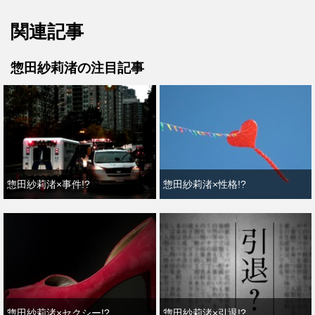
関連記事
惣田紗莉渚の注目記事
惣田紗莉渚×事件!?
惣田紗莉渚×性格!?
惣田紗莉渚×セクシー!?
惣田紗莉渚×引退!?