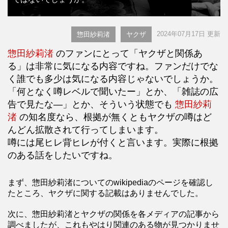
2024年07月17日 更新
惣田紗莉渚
ヤクザ
惣田紗莉渚
のファンにとって「ヤクザと関係あ
る」は非常に気になる内容ですね。ファンだけでな
く誰でも多少は気になる内容じゃないでしょうか。
「何となく噂レベルで聞いたー」とか、「雑誌の広
告で見たな―」とか、そういう状態でも
惣田紗莉
渚
の知名度なら、根拠が無くともヤクザの噂はど
んどん拡散されて行ってしまいます。
噂には尾ヒレ背ヒレが付くと言います。実際に根拠
のある話をしたいですね。
まず、惣田紗莉渚についてのwikipediaのページを確認し
たところ、ヤクザに関する記載はありませんでした。
次に、惣田紗莉渚とヤクザの関係を各メディアの記事から
調べましたが、これもやはり関連のある物が見つかりませ