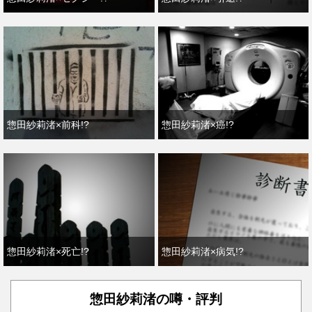
惣田紗莉渚×前科!?
惣田紗莉渚×癌!?
惣田紗莉渚×死亡!?
惣田紗莉渚×病気!?
惣田紗莉渚の噂・評判