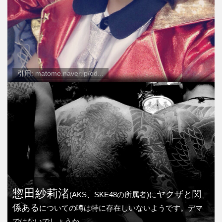
引用: matome.naver.jp/od...
惣田紗莉渚
ヤクザと関
(AKS、SKE48の所属者)に
係ある
についての噂は特に存在しいないようです。デマ
ではないでしょうか。