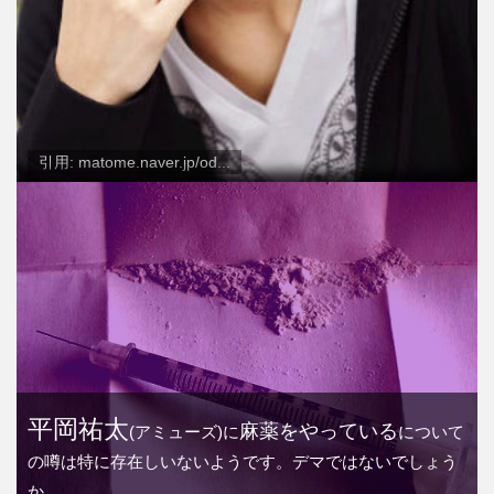
引用: matome.naver.jp/od...
平岡祐太
麻薬をやっている
(アミューズ)に
について
の噂は特に存在しいないようです。デマではないでしょう
か。