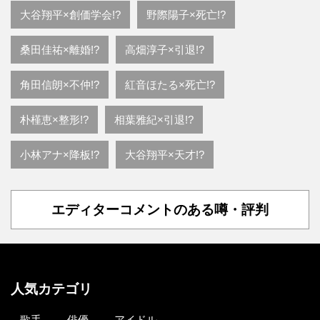
大谷翔平×創価学会!?
野際陽子×死亡!?
桑田佳祐×離婚!?
高畑淳子×引退!?
角田信朗×不仲!?
紅音ほたる×死亡!?
朴槿恵×整形!?
相葉雅紀×引退!?
小林アナ×降板!?
大谷翔平×天才!?
エディターコメントのある噂・評判
人気カテゴリ
歌手
俳優
アイドル