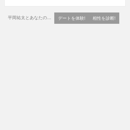
平岡祐太とあなたの…
デートを体験!
相性を診断!