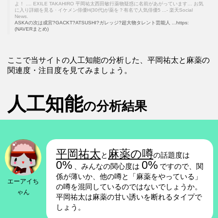
よ！ .... EXILE TAKAHIRO 平岡祐太西田敏行薬物疑惑に名前があがっています… お気
に入り詳細を見る · イケメン俳優H(30代)が薬を？有名で人気俳優5 ...- 楽天Social
News.
ASKAの次は成宮?GACKT?ATSUSHI?ガレッジ?超大物タレント芸能人 ...https:
(NAVERまとめ)
ここで当サイトの人工知能の分析した、平岡祐太と麻薬の
関連度・注目度を見てみましょう。
人工知能
の分析結果
平岡祐太
麻薬の噂
と
の話題度は
0%
0%
、みんなの関心度は
ですので、関
係が薄いか、他の噂と「麻薬をやっている」
エーアイち
の噂を混同しているのではないでしょうか。
ゃん
平岡祐太は麻薬の甘い誘いを断れるタイプで
しょう。