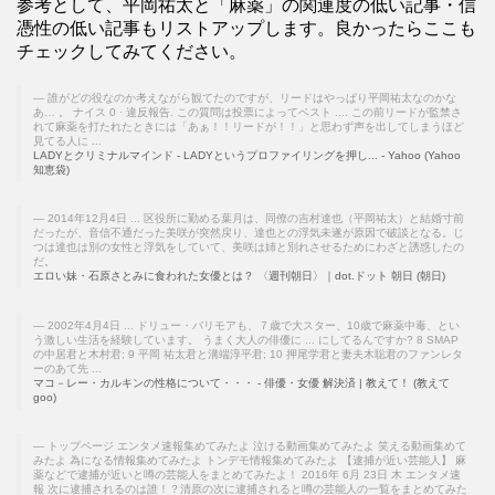
参考として、平岡祐太と「麻薬」の関連度の低い記事・信
憑性の低い記事もリストアップします。良かったらここも
チェックしてみてください。
誰がどの役なのか考えながら観てたのですが、リードはやっぱり平岡祐太なのかな
あ… 。 ナイス 0 · 違反報告. この質問は投票によってベスト .... この前リードが監禁さ
れて麻薬を打たれたときには「あぁ！！リードが！！」と思わず声を出してしまうほど
見てる人に ...
LADYとクリミナルマインド - LADYというプロファイリングを押し... - Yahoo (Yahoo
知恵袋)
2014年12月4日 ... 区役所に勤める葉月は、同僚の吉村達也（平岡祐太）と結婚寸前
だったが、音信不通だった美咲が突然戻り、達也との浮気未遂が原因で破談となる。じ
つは達也は別の女性と浮気をしていて、美咲は姉と別れさせるためにわざと誘惑したの
だ。
エロい妹・石原さとみに食われた女優とは？ 〈週刊朝日〉｜dot.ドット 朝日 (朝日)
2002年4月4日 ... ドリュー・バリモアも、７歳で大スター、10歳で麻薬中毒、とい
う激しい生活を経験しています。 うまく大人の俳優に ... にしてるんですか? 8 SMAP
の中居君と木村君; 9 平岡 祐太君と溝端淳平君; 10 押尾学君と妻夫木聡君のファンレタ
ーのあて先 ...
マコ－レー・カルキンの性格について・・・ - 俳優・女優 解決済 | 教えて！ (教えて
goo)
トップページ エンタメ速報集めてみたよ 泣ける動画集めてみたよ 笑える動画集めて
みたよ 為になる情報集めてみたよ トンデモ情報集めてみたよ 【逮捕が近い芸能人】 麻
薬などで逮捕が近いと噂の芸能人をまとめてみたよ！ 2016年 6月 23日 木 エンタメ速
報 次に逮捕されるのは誰！？清原の次に逮捕されると噂の芸能人の一覧をまとめてみた