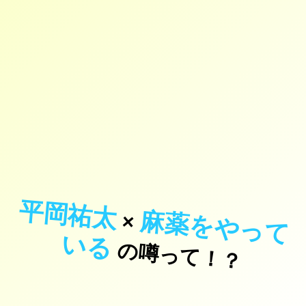
平岡祐太
麻
薬
を
や
っ
て
×
い
る
の噂って！？