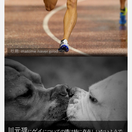
引用: matome.naver.jp/od...
川元奨
ゲイ
に
についての噂は特に存在しいないようで