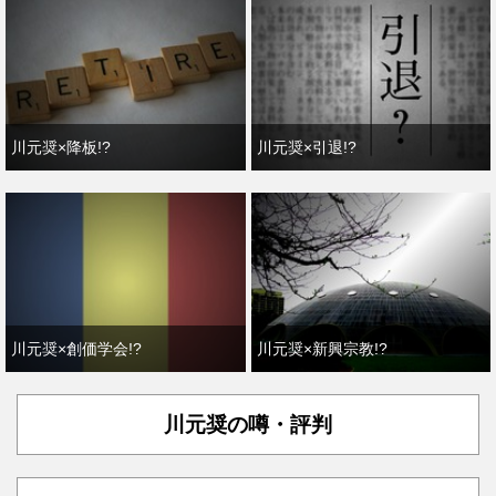
川元奨×降板!?
川元奨×引退!?
川元奨×創価学会!?
川元奨×新興宗教!?
川元奨の噂・評判