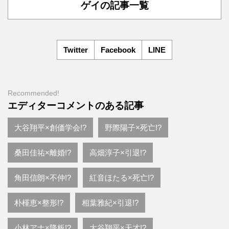
ゲイの記事一覧
Twitter
Facebook
LINE
Recommended!
エディターコメントのある記事
大谷翔平×創価学会!?
野際陽子×死亡!?
桑田佳祐×離婚!?
高畑淳子×引退!?
角田信朗×不仲!?
紅音ほたる×死亡!?
朴槿恵×整形!?
相葉雅紀×引退!?
小林アナ×降板!?
大谷翔平×天才!?