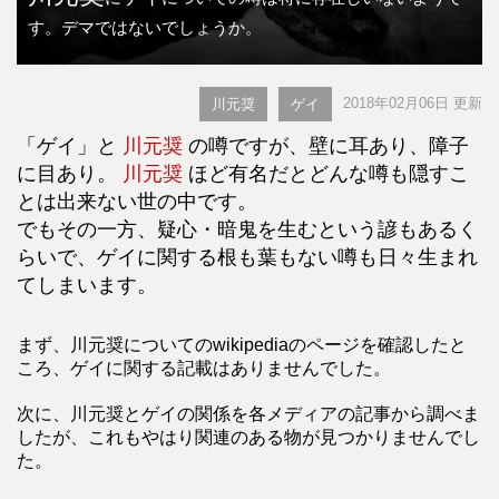
す。デマではないでしょうか。
2018年02月06日 更新
川元奨
ゲイ
「ゲイ」と
川元奨
の噂ですが、壁に耳あり、障子
に目あり。
川元奨
ほど有名だとどんな噂も隠すこ
とは出来ない世の中です。
でもその一方、疑心・暗鬼を生むという諺もあるく
らいで、ゲイに関する根も葉もない噂も日々生まれ
てしまいます。
まず、川元奨についてのwikipediaのページを確認したと
ころ、ゲイに関する記載はありませんでした。
次に、川元奨とゲイの関係を各メディアの記事から調べま
したが、これもやはり関連のある物が見つかりませんでし
た。