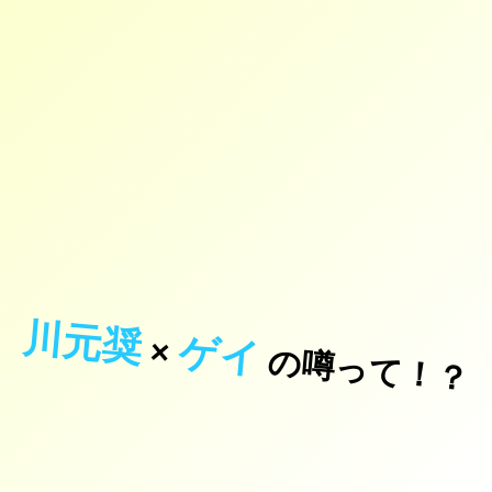
川元奨
ゲイ
×
の噂って！？