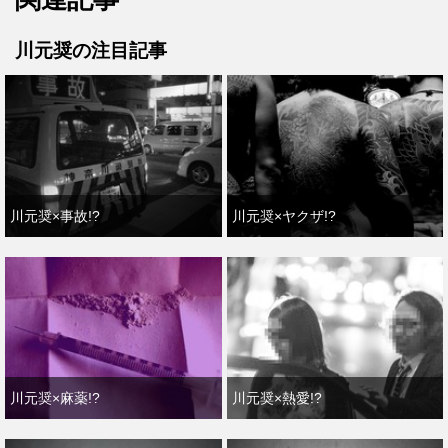
川元奨の注目記事
川元奨×事故!?
川元奨×ヤクザ!?
川元奨×麻薬!?
川元奨×熱愛!?