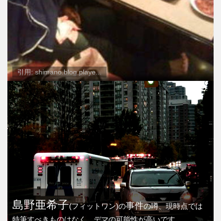
引用: shimano.blog.playe...
島野亜希子
事件
(フィットワン)の
の噂、現時点では
特筆すべきものはなく、デマの可能性が高いです。