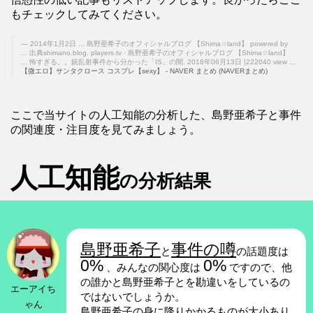
もチェックしてみてください。
2014年1月2日 ... 島野亜希子のオフィシャルブログ 【Shima☆land】 powered by
... 出典shimano.blog. players.tv · 島野亜希子のオフィシャルブログ 【Shima☆land】
... 怖すぎる。。銃乱射事件から分かった「IS」の闇. 2016年06月13日 |222040 view ...
【微エロ】サンタクロース コスプレ【sexy】 - NAVER まとめ (NAVERまとめ)
ここで当サイトの人工知能の分析した、島野亜希子と事件
の関連度・注目度を見てみましょう。
人工知能
の分析結果
島野亜希子
事件の噂
と
の話題度は
0%
0%
、みんなの関心度は
ですので、他
の誰かと島野亜希子とを勘違いをしているの
エーアイち
ではないでしょうか。
ゃん
島野亜希子の身に降りかかるものが大小あり