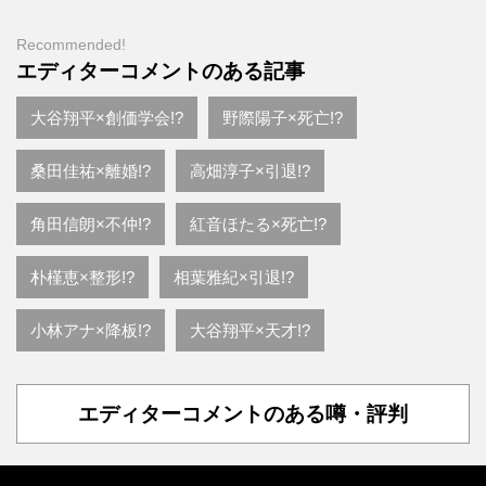
Recommended!
エディターコメントのある記事
大谷翔平×創価学会!?
野際陽子×死亡!?
桑田佳祐×離婚!?
高畑淳子×引退!?
角田信朗×不仲!?
紅音ほたる×死亡!?
朴槿恵×整形!?
相葉雅紀×引退!?
小林アナ×降板!?
大谷翔平×天才!?
エディターコメントのある噂・評判