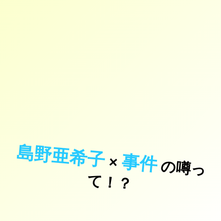
島野亜希子
事件
×
の
噂
っ
！
て
？