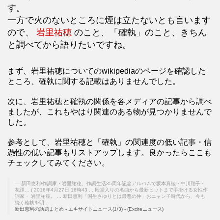
す。
一方で火のないところに煙は立たないとも言います
ので、
岩里祐穂
のこと、「確執」のこと、きちん
と調べてから語りたいですね。
まず、岩里祐穂についてのwikipediaのページを確認した
ところ、確執に関する記載はありませんでした。
次に、岩里祐穂と確執の関係を各メディアの記事から調べ
ましたが、これもやはり関連のある物が見つかりませんで
した。
参考として、岩里祐穂と「確執」の関連度の低い記事・信
憑性の低い記事もリストアップします。良かったらここも
チェックしてみてください。
新田恵利/作詞家・岩里祐穂、作詞生活35周年記念アルバムで坂本真綾・中川翔子・
花澤… ( 2016年4月27日 16時43 ... 殿堂入りの名曲から最新ヒットまで手掛ける女性作
詞家・ 岩里祐穂。 ... 新田恵利「国生さゆりとは最悪の仲」おニャン子時代から、今も
続く確執を明…
新田恵利の話題まとめ - エキサイトニュース(1/3) - (Exciteニュース)