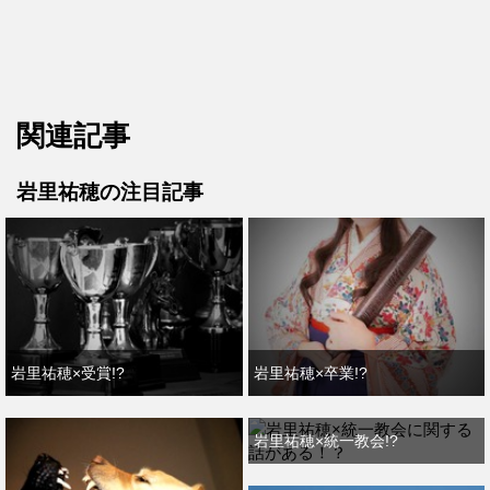
関連記事
岩里祐穂の注目記事
岩里祐穂×受賞!?
岩里祐穂×卒業!?
岩里祐穂×統一教会!?