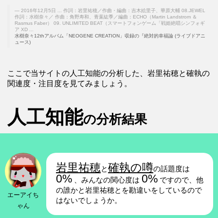
2016年12月5日 ... 作詞：岩里祐穂／作曲・編曲：吉木絵里子、華原大輔 08.JEWEL
作詞：水樹奈々／ 作曲：角野寿和、青葉紘季／編曲：ECHO（Martin Landstrom ＆
Rasmus Faber） 09. UNLIMITED BEAT（スマートフォンゲーム「戦姫絶唱シンフォギ
ア XD ...
水樹奈々12thアルバム「NEOGENE CREATION」収録の『絶対的幸福論 (ライブドアニ
ュース)
ここで当サイトの人工知能の分析した、岩里祐穂と確執の
関連度・注目度を見てみましょう。
人工知能
の分析結果
岩里祐穂
確執の噂
と
の話題度は
0%
0%
、みんなの関心度は
ですので、他
の誰かと岩里祐穂とを勘違いをしているので
エーアイち
はないでしょうか。
ゃん