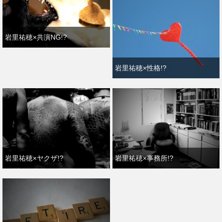
岩里祐穂×共演NG!?
岩里祐穂×性格!?
岩里祐穂×ヤクザ!?
岩里祐穂×事務所!?