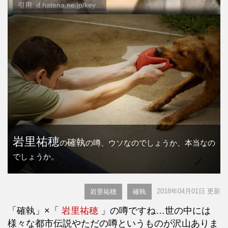
引用: d.hatena.ne.jp/key...
岩里祐穂
確執
の
の噂、ウソなのでしょうか、本当なの
でしょうか。
2018年04月01日 更新
岩里祐穂
確執
「確執」×「
岩里祐穂
」の噂ですね…世の中には
様々な都市伝説やただの噂というものが沢山ありま