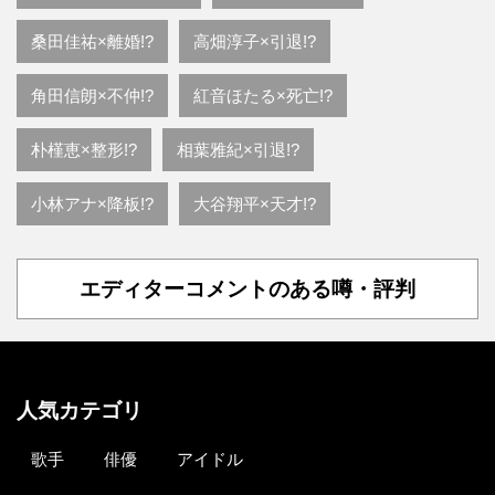
桑田佳祐×離婚!?
高畑淳子×引退!?
角田信朗×不仲!?
紅音ほたる×死亡!?
朴槿恵×整形!?
相葉雅紀×引退!?
小林アナ×降板!?
大谷翔平×天才!?
エディターコメントのある噂・評判
人気カテゴリ
歌手
俳優
アイドル