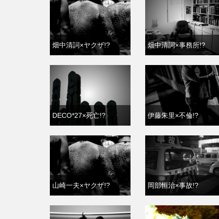
畑中清詞×ヤクザ!?
畑中清詞×事務所!?
DECO*27×死亡!?
伊藤朱里×不倫!?
山崎一夫×ヤクザ!?
岡部恒治×事故!?