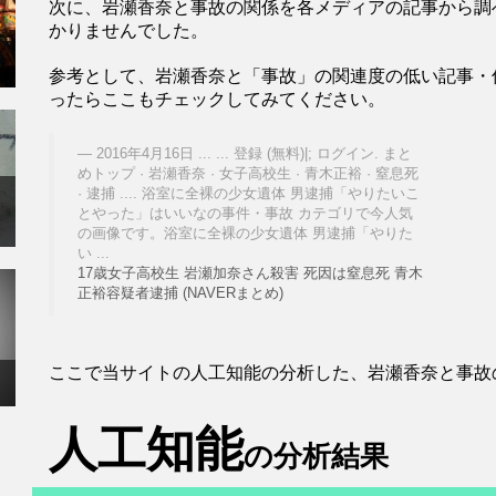
次に、岩瀬香奈と事故の関係を各メディアの記事から調
かりませんでした。
参考として、岩瀬香奈と「事故」の関連度の低い記事・
ったらここもチェックしてみてください。
2016年4月16日 ... ... 登録 (無料)|; ログイン. まと
めトップ · 岩瀬香奈 · 女子高校生 · 青木正裕 · 窒息死
· 逮捕 .... 浴室に全裸の少女遺体 男逮捕「やりたいこ
とやった」はいいなの事件・事故 カテゴリで今人気
の画像です。浴室に全裸の少女遺体 男逮捕「やりた
い ...
17歳女子高校生 岩瀬加奈さん殺害 死因は窒息死 青木
正裕容疑者逮捕 (NAVERまとめ)
ここで当サイトの人工知能の分析した、岩瀬香奈と事故
人工知能
の分析結果