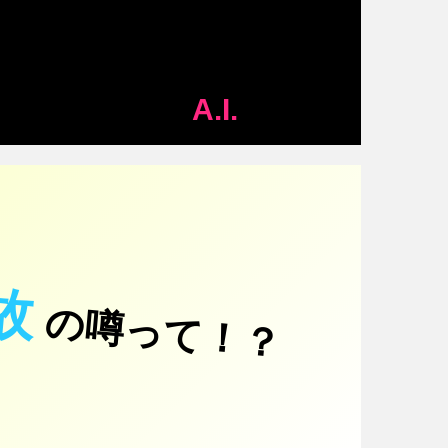
A.I.
故
の噂って！？