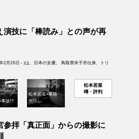
え演技に「棒読み」との声が再
4年2月25日 - )は、日本の女優。 鳥取県米子市出身、トリ
松本若菜
噂・評判
松本若菜×事務
事故!?
所!?
宮参拝「真正面」からの撮影に
顧