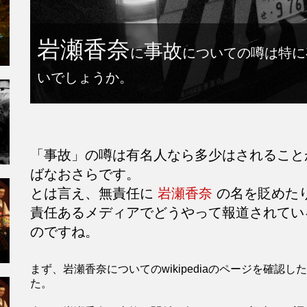
岩瀬香奈
事故
に
についての噂は特に
いでしょうか。
「事故」の噂は有名人なら多少はされるこ
ばなおさらです。
とは言え、無責任に
岩瀬香奈
の名を貶めた
責任あるメディアでどうやって報道されてい
のですね。
まず、岩瀬香奈についてのwikipediaのページを確
た。