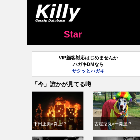
Star
VIP顧客対応はじめませんか
ハガキDMなら
サクッとハガキ
「今」誰かが見てる噂
下田正美×炎上!?
古屋兎丸×一発屋!?