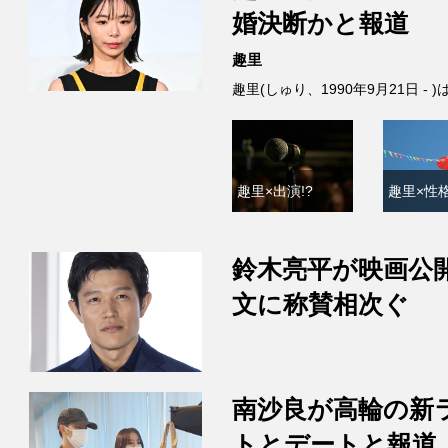
婚決断かと報道
趣里
趣里(しゅり、1990年9月21日 
趣里×出演!?
趣里×性格
鈴木亮平が映画公
文に称賛相次ぐ
南沙良が高輪の新
トとデートと報道