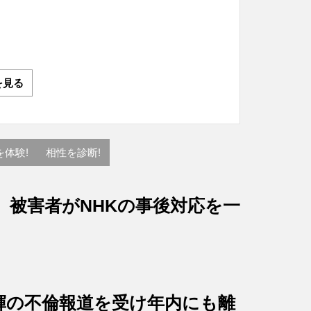
を見る
を体験!
相性を診断!
、被害者がNHKの事後対応を一
輝の不倫報道を受け年内にも離