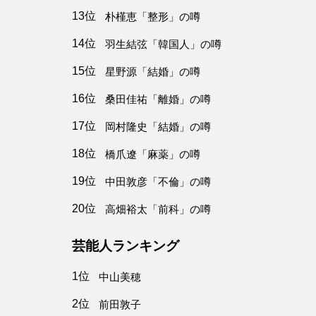
13位
朴槿恵「整形」の噂
14位
羽生結弦「韓国人」の噂
15位
星野源「結婚」の噂
16位
桑田佳祐「離婚」の噂
17位
岡村隆史「結婚」の噂
18位
橋爪遼「麻薬」の噂
19位
中田敦彦「不倫」の噂
20位
高畑裕太「前科」の噂
芸能人ランキング
1位
中山美穂
2位
前田敦子