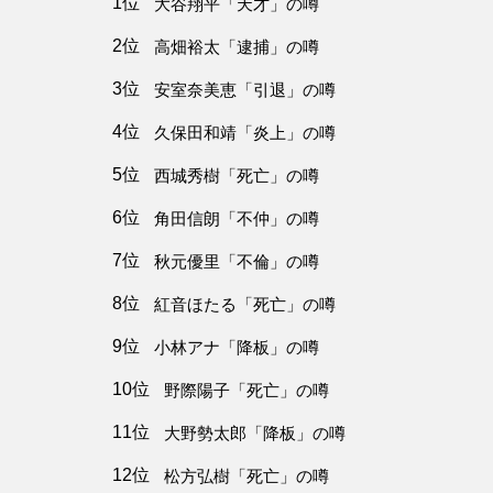
1位
大谷翔平「天才」の噂
2位
高畑裕太「逮捕」の噂
3位
安室奈美恵「引退」の噂
4位
久保田和靖「炎上」の噂
5位
西城秀樹「死亡」の噂
6位
角田信朗「不仲」の噂
7位
秋元優里「不倫」の噂
8位
紅音ほたる「死亡」の噂
9位
小林アナ「降板」の噂
10位
野際陽子「死亡」の噂
11位
大野勢太郎「降板」の噂
12位
松方弘樹「死亡」の噂