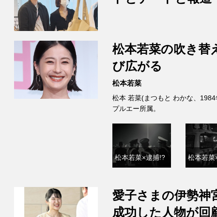
松本若菜の吹き替
び広がる
松本若菜
松本 若菜(まつもと わかな、198
プルエー所属。
松本若菜×逮捕!?
松本若菜×
愛子さまの伊勢神
成功した人物が回