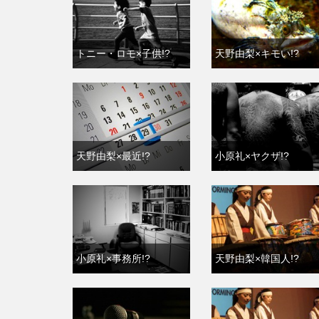
トニー・ロモ×子供!?
天野由梨×キモい!?
天野由梨×最近!?
小原礼×ヤクザ!?
小原礼×事務所!?
天野由梨×韓国人!?