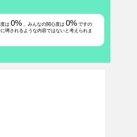
0%
0%
題度は
、みんなの関心度は
ですの
特に噂されるような内容ではないと考えられま