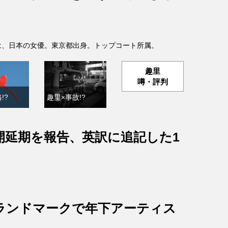
- )は、日本の女優。東京都出身。トップコート所属。
趣里
噂・評判
!?
趣里×事故!?
開延期を報告、英訳に追記した1
ランドマークで年下アーティス