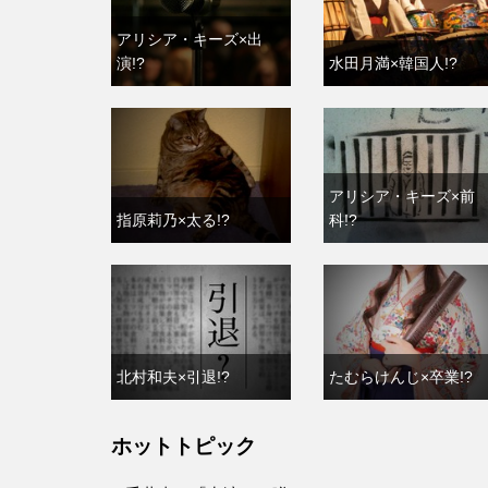
アリシア・キーズ×出
演!?
水田月満×韓国人!?
アリシア・キーズ×前
指原莉乃×太る!?
科!?
北村和夫×引退!?
たむらけんじ×卒業!?
ホットトピック