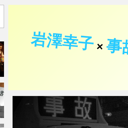
岩澤幸子
事
×