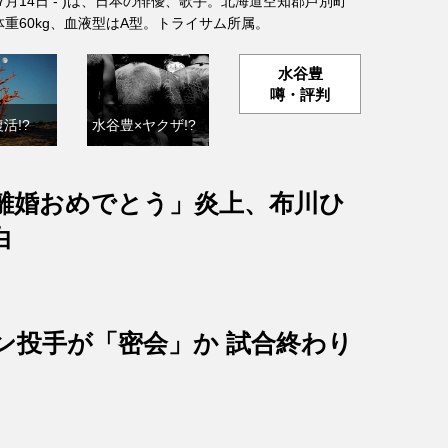
年7月14日 - )は、日本の俳優、歌手。北海道空知郡芦別町
、体重60kg、血液型はA型。トライサム所属。
水谷豊
噂・評判
活!?
水谷豊×ヤクザ!?
離婚おめでとう」炎上、布川ひ
白
ン投手が「密会」か 試合終わり
？