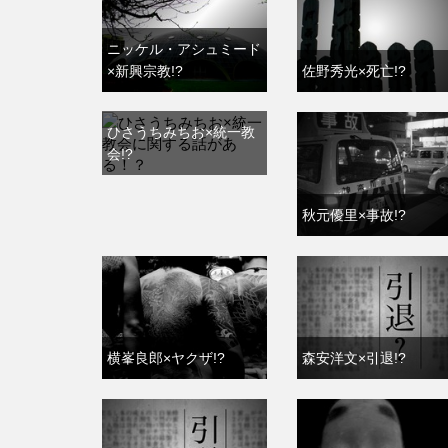
ニッケル・アシュミード
×新興宗教!?
佐野秀光×死亡!?
ひさうちみちお×統一教
会!?
秋元優里×事故!?
横峯良郎×ヤクザ!?
森安洋文×引退!?