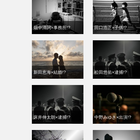
畑中清詞×事務所!?
田口浩正×子供!?
新田恵海×結婚!?
松田悠佑×逮捕!?
床井伸太朗×逮捕!?
中野みゆき×出演!?