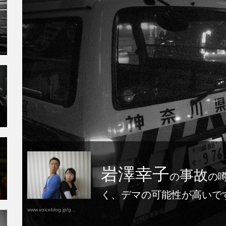
岩澤幸子
事故
の
の
く、デマの可能性が高いで
www.voiceblog.jp/g...