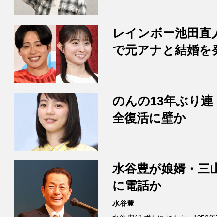
レインボー池田直
で元アナと結婚を
のんの13年ぶり連
全復活に壁か
水谷豊が娘婿・三
に電話か
水谷豊