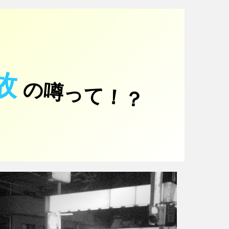
故
の噂って！？