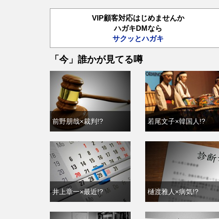
VIP顧客対応はじめませんか
ハガキDMなら
サクッとハガキ
「今」誰かが見てる噂
前野朋哉×裁判!?
若尾文子×韓国人!?
井上章一×最近!?
樋渡雅人×病気!?