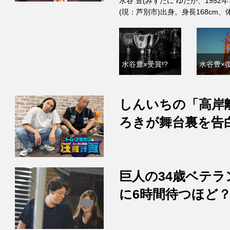
水谷 豊(みずたに ゆたか、1952
(現：芦別市)出身。身長168cm
水谷豊×受賞!?
水谷豊×復
しんいちの「高岸
ろきが舞台裏を告
巨人の34歳ベテラ
に6時間待つほど