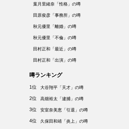
葉月里緒奈「性格」の噂
田原俊彦「事務所」の噂
秋元優里「離婚」の噂
秋元優里「不倫」の噂
田村正和「最近」の噂
田村正和「出演」の噂
噂ランキング
1位
大谷翔平「天才」の噂
2位
高畑裕太「逮捕」の噂
3位
安室奈美恵「引退」の噂
4位
久保田和靖「炎上」の噂