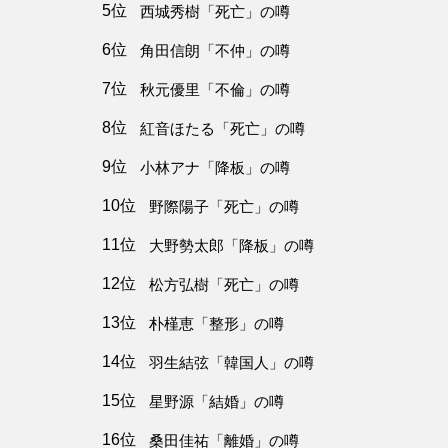
5位
西城秀樹「死亡」の噂
6位
角田信朗「不仲」の噂
7位
秋元優里「不倫」の噂
8位
紅音ほたる「死亡」の噂
9位
小林アナ「降板」の噂
10位
野際陽子「死亡」の噂
11位
大野勢太郎「降板」の噂
12位
松方弘樹「死亡」の噂
13位
朴槿恵「整形」の噂
14位
羽生結弦「韓国人」の噂
15位
星野源「結婚」の噂
16位
桑田佳祐「離婚」の噂