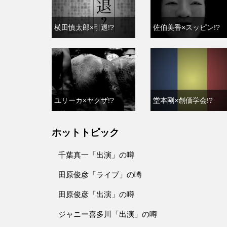
横田慎太郎×引退!?
佐伯美香×スッピン!?
ユリーカ×ヤクザ!?
堂本剛×創価学会!?
ホットトピック
千葉真一「出演」の噂
田原俊彦「ライブ」の噂
田原俊彦「出演」の噂
ジャニー喜多川「出演」の噂