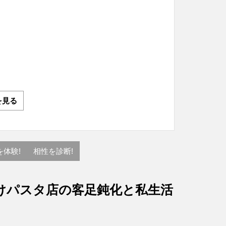
を見る
を体験!
相性を診断!
けパスタ店の客足鈍化と私生活