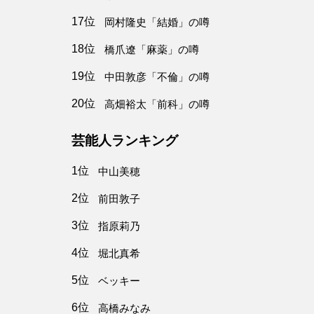
17位
岡村隆史「結婚」の噂
18位
橋爪遼「麻薬」の噂
19位
中田敦彦「不倫」の噂
20位
高畑裕太「前科」の噂
芸能人ランキング
1位
中山美穂
2位
前田敦子
3位
指原莉乃
4位
堀北真希
5位
ベッキー
6位
高橋みなみ