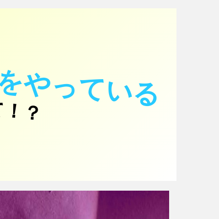
をやっている
て！？