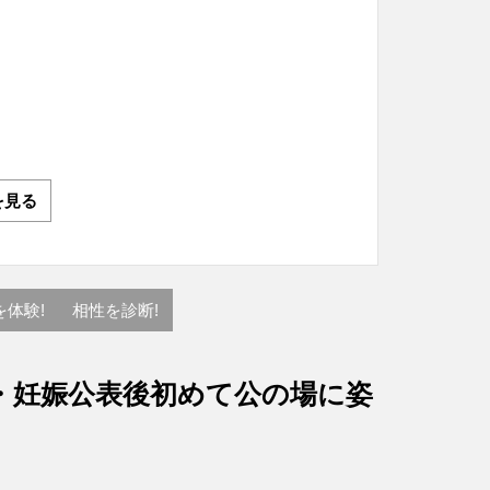
を見る
を体験!
相性を診断!
・妊娠公表後初めて公の場に姿