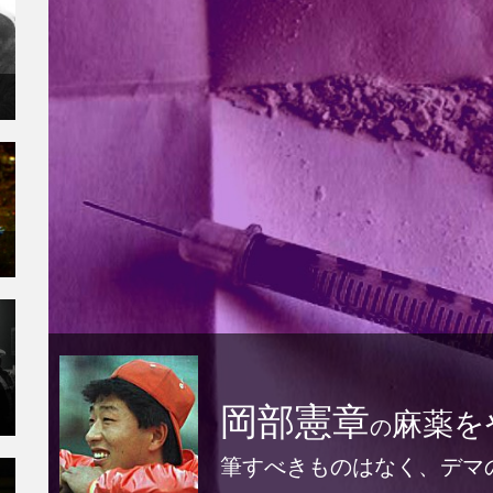
岡部憲章
麻薬を
の
筆すべきものはなく、デマ