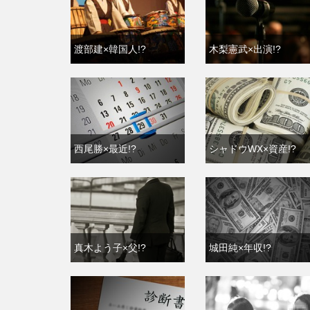
渡部建×韓国人!?
木梨憲武×出演!?
西尾勝×最近!?
シャドウWX×資産!?
真木よう子×父!?
城田純×年収!?