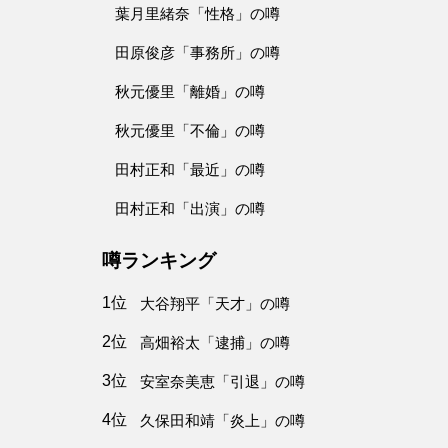
葉月里緒奈「性格」の噂
田原俊彦「事務所」の噂
秋元優里「離婚」の噂
秋元優里「不倫」の噂
田村正和「最近」の噂
田村正和「出演」の噂
噂ランキング
1位
大谷翔平「天才」の噂
2位
高畑裕太「逮捕」の噂
3位
安室奈美恵「引退」の噂
4位
久保田和靖「炎上」の噂