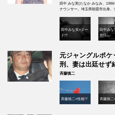
田中 みな実(たなか みなみ、198
ナウンサー。埼玉県朝霞市出身。
田中みな実×ヌー
田中みな
ド!?
所!?
元ジャングルポケ
刑、妻は出廷せず
斉藤慎二
斉藤慎二×性格!?
斉藤慎二×