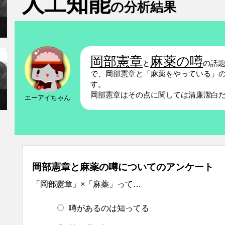
人工知能
の分析結果
岡部憲章
麻薬の噂
と
の話
で、岡部憲章と「麻薬をやっている」
す。
岡部憲章はその点に関しては清廉潔白
エーアイちゃん
岡部憲章と麻薬の噂についてのアンケート
「岡部憲章」×「麻薬」って…
噂があるのは知ってる