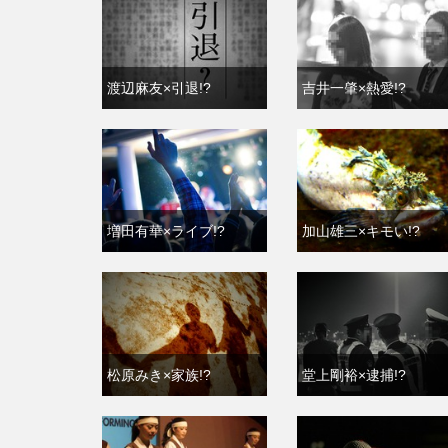
渡辺麻友×引退!?
吉井一肇×熱愛!?
増田有華×ライブ!?
加山雄三×キモい!?
松原みき×家族!?
堂上剛裕×逮捕!?