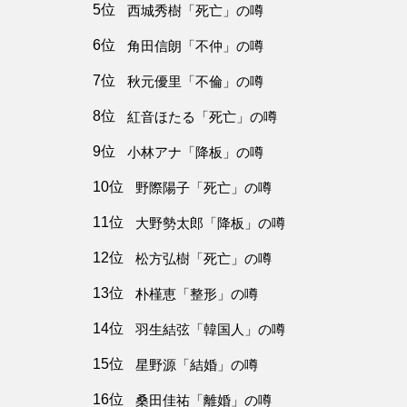
5位
西城秀樹「死亡」の噂
6位
角田信朗「不仲」の噂
7位
秋元優里「不倫」の噂
8位
紅音ほたる「死亡」の噂
9位
小林アナ「降板」の噂
10位
野際陽子「死亡」の噂
11位
大野勢太郎「降板」の噂
12位
松方弘樹「死亡」の噂
13位
朴槿恵「整形」の噂
14位
羽生結弦「韓国人」の噂
15位
星野源「結婚」の噂
16位
桑田佳祐「離婚」の噂