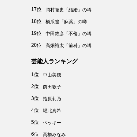
17位
岡村隆史「結婚」の噂
18位
橋爪遼「麻薬」の噂
19位
中田敦彦「不倫」の噂
20位
高畑裕太「前科」の噂
芸能人ランキング
1位
中山美穂
2位
前田敦子
3位
指原莉乃
4位
堀北真希
5位
ベッキー
6位
高橋みなみ