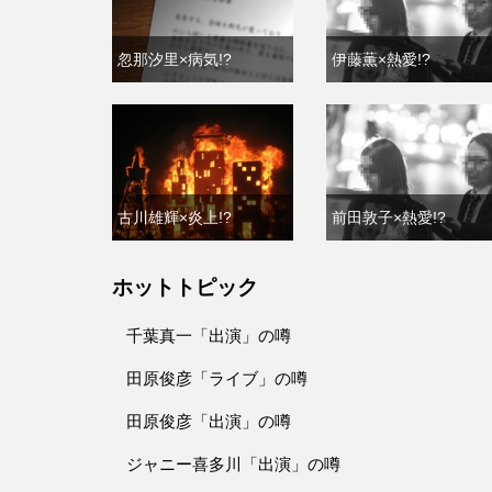
忽那汐里×病気!?
伊藤薫×熱愛!?
古川雄輝×炎上!?
前田敦子×熱愛!?
ホットトピック
千葉真一「出演」の噂
田原俊彦「ライブ」の噂
田原俊彦「出演」の噂
ジャニー喜多川「出演」の噂