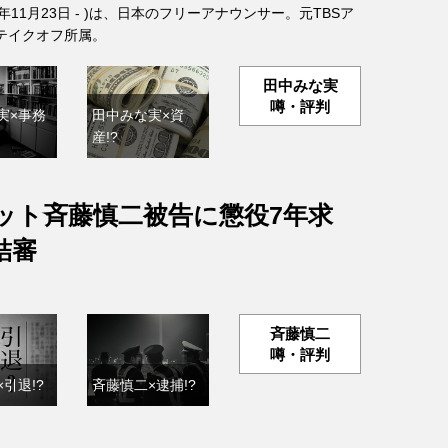
6年11月23日 - )は、日本のフリーアナウンサー。元TBSア
テイクオフ所属。
田中みな実
噂・評判
実×事務
田中みな実×資
産!?
ット斉藤慎二被告に懲役7年求
結審
斉藤慎二
噂・評判
引退!?
斉藤慎二×逮捕!?