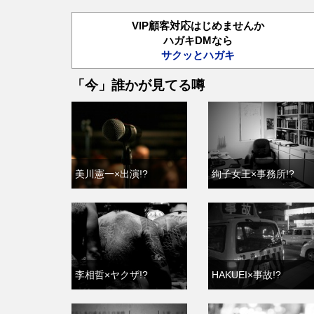
VIP顧客対応はじめませんか
ハガキDMなら
サクッとハガキ
「今」誰かが見てる噂
美川憲一×出演!?
絢子女王×事務所!?
李相哲×ヤクザ!?
HAKUEI×事故!?