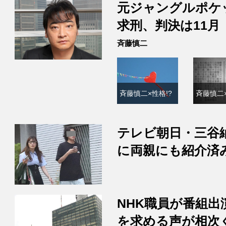
元ジャングルポケ
求刑、判決は11月
斉藤慎二
斉藤慎二×性格!?
斉藤慎二×
テレビ朝日・三谷
に両親にも紹介済
NHK職員が番組
を求める声が相次