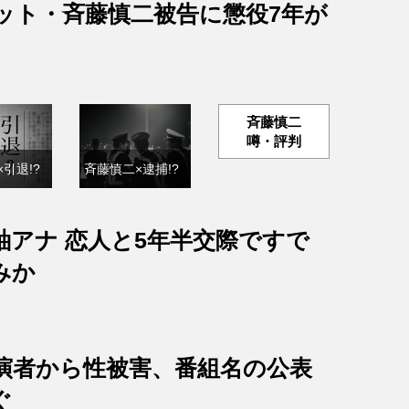
ット・斉藤慎二被告に懲役7年が
斉藤慎二
噂・評判
引退!?
斉藤慎二×逮捕!?
紬アナ 恋人と5年半交際ですで
みか
出演者から性被害、番組名の公表
ぐ