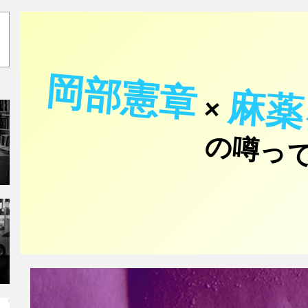
岡部憲章
麻薬
×
の噂っ